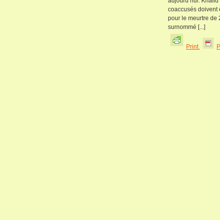
aujourd’hui. Khali
coaccusés doivent 
pour le meurtre de
surnommé [...]
Print