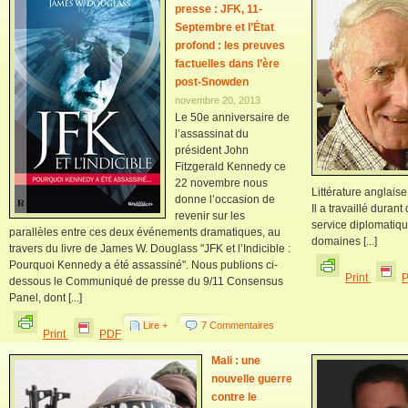
presse : JFK, 11-
Septembre et l’État
profond : les preuves
factuelles dans l’ère
post-Snowden
novembre 20, 2013
Le 50e anniversaire de
l’assassinat du
président John
Fitzgerald Kennedy ce
22 novembre nous
Littérature anglaise
donne l’occasion de
Il a travaillé duran
revenir sur les
service diplomatiq
parallèles entre ces deux événements dramatiques, au
domaines [...]
travers du livre de James W. Douglass "JFK et l’Indicible :
Pourquoi Kennedy a été assassiné". Nous publions ci-
Print
dessous le Communiqué de presse du 9/11 Consensus
Panel, dont [...]
Lire +
7 Commentaires
Print
PDF
Mali : une
nouvelle guerre
contre le