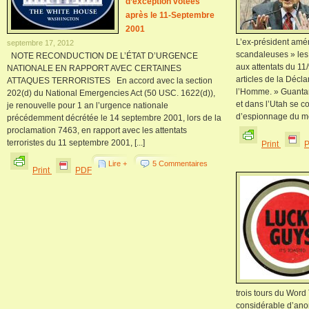
d’exception votées
après le 11-Septembre
2001
L’ex-président amér
septembre 17, 2012
scandaleuses » les 
NOTE RECONDUCTION DE L’ÉTAT D’URGENCE
aux attentats du 11/
NATIONALE EN RAPPORT AVEC CERTAINES
articles de la Décla
ATTAQUES TERRORISTES En accord avec la section
l’Homme. » Guanta
202(d) du National Emergencies Act (50 USC. 1622(d)),
et dans l’Utah se co
je renouvelle pour 1 an l’urgence nationale
d’espionnage du mon
précédemment décrétée le 14 septembre 2001, lors de la
proclamation 7463, en rapport avec les attentats
terroristes du 11 septembre 2001, [...]
Print
Lire +
5 Commentaires
Print
PDF
trois tours du Wor
considérable d’anom