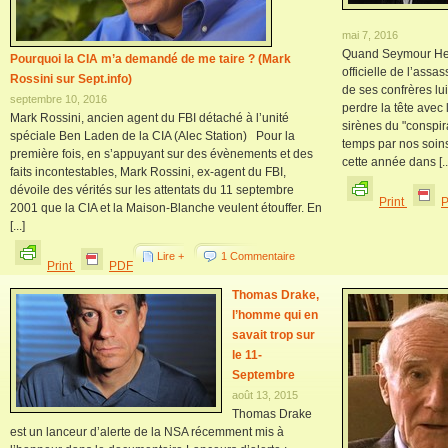
mai 7, 2016
Quand Seymour Her
Pourquoi la CIA m’a demandé de me taire ? (Mark
officielle de l’ass
Rossini sur Sept.info)
de ses confrères lu
septembre 10, 2016
perdre la tête avec
Mark Rossini, ancien agent du FBI détaché à l’unité
sirènes du "conspir
spéciale Ben Laden de la CIA (Alec Station) Pour la
temps par nos soins
première fois, en s’appuyant sur des évènements et des
cette année dans [..
faits incontestables, Mark Rossini, ex-agent du FBI,
dévoile des vérités sur les attentats du 11 septembre
Print
2001 que la CIA et la Maison-Blanche veulent étouffer. En
[...]
Lire +
1 Commentaire
Print
PDF
Thomas Drake,
l’homme qui en
savait trop sur
le 11-
Septembre
août 13, 2015
Thomas Drake
est un lanceur d’alerte de la NSA récemment mis à