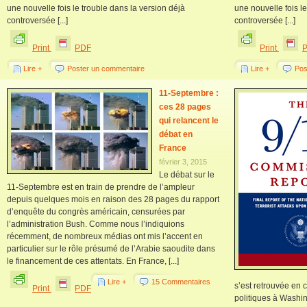
une nouvelle fois le trouble dans la version déjà
une nouvelle fois l
controversée [...]
controversée [...]
Print
PDF
Print
Lire +
Poster un commentaire
Lire +
Pos
11-Septembre :
ces 28 pages
qui relancent le
débat en
France
février 3, 2015
Le débat sur le
11-Septembre est en train de prendre de l’ampleur
depuis quelques mois en raison des 28 pages du rapport
d’enquête du congrès américain, censurées par
l’administration Bush. Comme nous l’indiquions
récemment, de nombreux médias ont mis l’accent en
particulier sur le rôle présumé de l’Arabie saoudite dans
le financement de ces attentats. En France, [...]
Lire +
15 Commentaires
s’est retrouvée en
Print
PDF
politiques à Washi