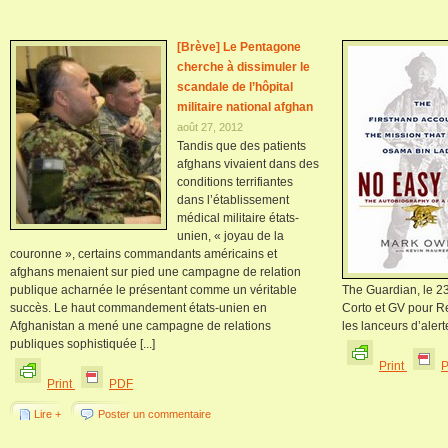
[Brève] Le Pentagone
cherche à dissimuler le
scandale de l’hôpital
militaire national afghan
août 27, 2012
Tandis que des patients
afghans vivaient dans des
conditions terrifiantes
dans l’établissement
médical militaire états-
unien, « joyau de la
couronne », certains commandants américains et
afghans menaient sur pied une campagne de relation
publique acharnée le présentant comme un véritable
The Guardian, le 23
succès. Le haut commandement états-unien en
Corto et GV pour 
Afghanistan a mené une campagne de relations
les lanceurs d’alerte
publiques sophistiquée [...]
Print
Print
PDF
Lire +
Poster un commentaire