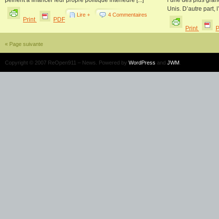
peinent à financer leur propre politique intérieure [...]
l’une des plus gran
Unis. D’autre part, l
Lire +
4 Commentaires
Print
PDF
Print
« Page suivante
Copyright © 2007 ReOpen911 – News. Powered by
WordPress
and
JWM
.