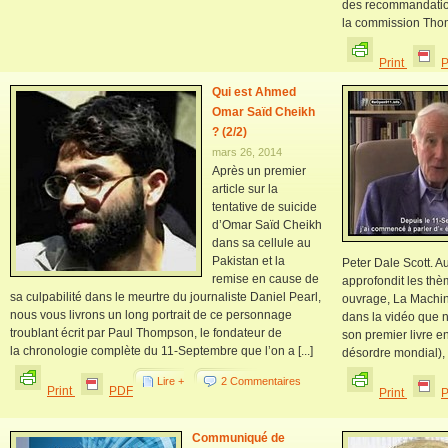
des recommandation
la commission Thoma
Print
Qui est Ahmed
Omar Saïd Cheikh
? (2/2)
mars 26, 2014
Après un premier
article sur la
tentative de suicide
d’Omar Saïd Cheikh
dans sa cellule au
Pakistan et la
Peter Dale Scott. Au
remise en cause de
approfondit les th
sa culpabilité dans le meurtre du journaliste Daniel Pearl,
ouvrage, La Machi
nous vous livrons un long portrait de ce personnage
dans la vidéo que n
troublant écrit par Paul Thompson, le fondateur de
son premier livre e
la chronologie complète du 11-Septembre que l’on a [...]
désordre mondial), [.
Lire +
2 Commentaires
Print
PDF
Print
Communiqué de