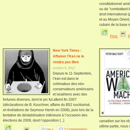
constitutionnel amé
ou de "combattant il
droit international
et au Moyen Orient,
cubain de la base n
Print
New York Times :
Affamer l’Iran ne le
rendra pas libre
octobre 9, 2012
Depuis le 11-Septembre,
l’Iran est dans le
collimateur des néo-
conservateurs américains
et israéliens avec des
fortunes diverses, dont le pic fut atteint fin 2007
(déclarations de B. Kouchner, affaire du B52 nucléarisé,
et révélations de Seymour Hersh en 2008), puis lors de la
tentative de déstabilisation intérieure à l’occasion des
élections de 2009, dont l’opposition [...]
canadien sur les r
ultime partie, nou
Lire +
2 Commentaires