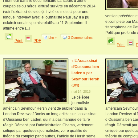
l’honneur dans le documentaire Lanceurs d’alerte :
coupables ou héros, diffusé sur Arte en décembre 2014
(voir l’extrait ci-dessous). Invité ce mois-ci pour une
version précédente d
longue interview avec le journaliste Paul Jay, il a pu
et complété par Max
éclaircir certains points relatifs au 11-Septembre. Il
francophone de Pet
affirme entre [...]
Politique profonde »
Lire +
3 Commentaires
Print
PDF
Print
« L’Assassinat
d’Oussama ben
Laden » par
Seymour Hersh
(3/4)
mai 14, 2015
Le célèbre
journaliste
américain Seymour Hersh vient de publier dans la
américain Seymour 
London Review of Books un long article sur l’assassinat
London Review of Bo
d’Oussama ben Laden, qui n’a pas manqué de faire
d’Oussama ben Lade
réagir. Démenti par l’administration Obama, vertement
réagir. Démenti par
critiqué par quelques journalistes, voire qualifié de
critiqué par quelque
théorie du complot par d’autres, l’article de Hersh sème
théorie du complot 