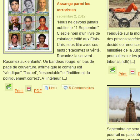
Assange parmi les
terroristes
septembre 2, 2012
"Nous ne devons jamais
oublier le 11 Septembre".
C’est le nom d’un livre de
l’enquête sur la m
coloriage édité aux Etats-
des prisons secrète
Unis, sous-titré avec ces
décidé de renoncer 
mots : "Racontez la vérité.
ministère de la Jus
Racontez-la souvent.
poursuites car les 
Racontez aux enfants". Un bandeau rouge, en bas de
tribunal, ndlr) [...]
page de couverture, affirme que le contenu est
"véridique", "factuel", "respectable" et "indifférent du
Print
politiquement correct". A l’intérieur, [...]
Lire +
5 Commentaires
Print
PDF
Septembre ne sera p
pourrait ne pas dé