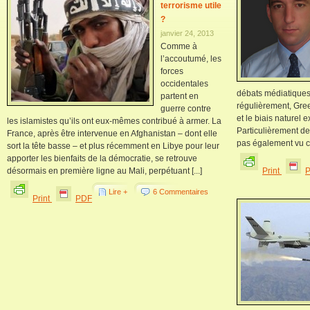
terrorisme utile
?
janvier 24, 2013
Comme à
l’accoutumé, les
forces
occidentales
débats médiatiques
partent en
régulièrement, Gree
guerre contre
et le biais naturel 
les islamistes qu’ils ont eux-mêmes contribué à armer. La
Particulièrement d
France, après être intervenue en Afghanistan – dont elle
pas également vu cr
sort la tête basse – et plus récemment en Libye pour leur
apporter les bienfaits de la démocratie, se retrouve
désormais en première ligne au Mali, perpétuant [...]
Print
Lire +
6 Commentaires
Print
PDF