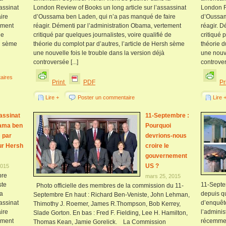
assinat
London Review of Books un long article sur l’assassinat
London Re
ire
d’Oussama ben Laden, qui n’a pas manqué de faire
d’Oussam
ement
réagir. Démenti par l’administration Obama, vertement
réagir. D
de
critiqué par quelques journalistes, voire qualifié de
critiqué 
sh sème
théorie du complot par d’autres, l’article de Hersh sème
théorie d
une nouvelle fois le trouble dans la version déjà
une nouve
controversée [...]
controvers
aires
Print
PDF
Pr
Lire +
Poster un commentaire
Lire 
assinat
11-Septembre :
ama ben
Pourquoi
 par
devrions-nous
r Hersh
croire le
gouvernement
US ?
2015
bre
mars 25, 2015
ste
11-Septe
Photo officielle des membres de la commission du 11-
la
depuis q
Septembre En haut : Richard Ben-Veniste, John Lehman,
assinat
d’enquêt
Thimothy J. Roemer, James R.Thompson, Bob Kerrey,
ire
l’admini
Slade Gorton. En bas : Fred F. Fielding, Lee H. Hamilton,
ement
récemmen
Thomas Kean, Jamie Gorelick. La Commission