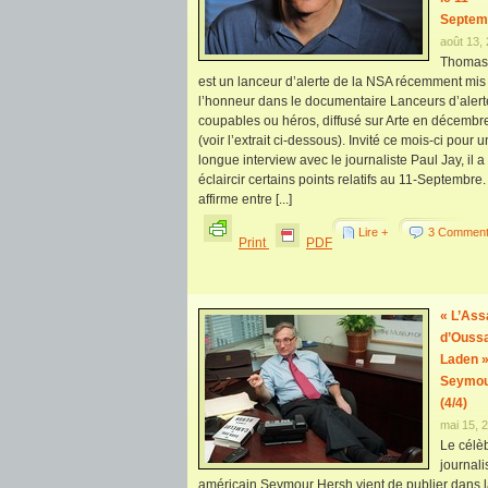
Septem
août 13,
Thomas
est un lanceur d’alerte de la NSA récemment mis
l’honneur dans le documentaire Lanceurs d’alerte
coupables ou héros, diffusé sur Arte en décemb
(voir l’extrait ci-dessous). Invité ce mois-ci pour 
longue interview avec le journaliste Paul Jay, il a
éclaircir certains points relatifs au 11-Septembre. 
affirme entre [...]
Lire +
3 Comment
Print
PDF
« L’Ass
d’Ouss
Laden »
Seymou
(4/4)
mai 15, 
Le célè
journali
américain Seymour Hersh vient de publier dans 