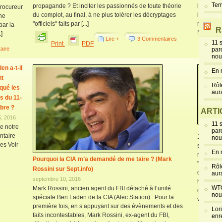
Ter
propagande ? Et inciter les passionnés de toute théorie
l’effondr
procureur
du complot, au final, à ne plus tolérer les décryptages
indique 3
ne
"officiels" faits par [...]
numéro d
ar la
R
NIST nous 
]
Lire +
3 Commentaires
11 
Print
PDF
aire
par
Pr
nou
en a-t-il
En 
nt
Rôl
qué les
aur
s du 11-
bre ?
ARTI
5, 2016
11 
de notre
par
taire
Jacques 
nou
es Voir
stratégiq
En 
minutes 
Pourquoi la CIA m’a demandé de me taire ? (Mark
"Terroris
Rôl
Rossini sur Sept.info)
de l’occ
aur
septembre 10, 2016
https://
WTC
Mark Rossini, ancien agent du FBI détaché à l’unité
déclarati
nou
spéciale Ben Laden de la CIA (Alec Station) Pour la
vraisembl
première fois, en s’appuyant sur des évènements et des
Lor
faits incontestables, Mark Rossini, ex-agent du FBI,
enr
Pr