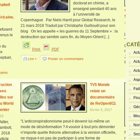
doctorat en chimie, a
pbell
enseigné pendant 40 ans
« sait »
à l’université de
Septembr
ricaine.
Copenhague Par Niels Harrit pour Global Research, le
août 29, 
21 mars 2018 Traduit par Christophe Guillouët pour son
Par Geof
refusent
blog On les appelle « les guerres du 11 Septembre » : la
juillet 
venus le
destruction qui semble sans fin, du Moyen-Orient [...]
“monstre
CATÉ
gouverne
e du
Print
PDF
mensonge,
ux
Actu
Joseph G
eptuel,
Lire +
Poster un commentaire
Act
Il est san
Act
aires
Pr
Asp
ruction
TV5 Monde
Fai
uves
relaie un
lles sur
documentaire
Fin
du World
de ReOpen911
Géo
enter
février 6, 2017
Mou
018
"L’anticonspirationnisme peut-il devenir lui-même un
lter,
Non
mode de désinformation ? A vouloir à tout prix démonter
amboti,
n’importe quelle théorie alternative à la version officielle,
News, le
l 2018
Soc
ne risque-t-on pas de participer à une forme de
relayait 
ticle