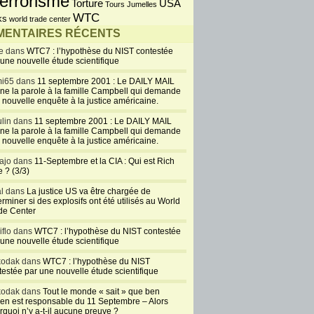
errorisme
USA
Torture
Tours Jumelles
Consensus911 :
WTC
ks
world trade center
nouveaux éléments sur
ENTAIRES RÉCENTS
la préconnaissance des
e dans
WTC7 : l’hypothèse du NIST contestée
attentats du 11-
 une nouvelle étude scientifique
Septembre
i65 dans
11 septembre 2001 : Le DAILY MAIL
septembre 9, 2015
ne la parole à la famille Campbell qui demande
 nouvelle enquête à la justice américaine.
ww.consensus911.org/fr/ ** Téléchargez la
PDF du site Consensus911 (traduite par
lin dans
11 septembre 2001 : Le DAILY MAIL
ne la parole à la famille Campbell qui demande
11) ** Communiqué de Presse : nouveaux
 nouvelle enquête à la justice américaine.
 de preuve sur la préconnaissance des attentats
ptembre Par le 9/11 Consensus Panel, le 9
ajo dans
11-Septembre et la CIA : Qui est Rich
e 2015 Quatorze ans après les événements du
 ? (3/3)
mbre qui ont changé le monde, de nouveaux
al dans
La justice US va être chargée de
éfutant la version officielle [...]
rminer si des explosifs ont été utilisés au World
de Center
int
PDF
iflo dans
WTC7 : l’hypothèse du NIST contestée
 une nouvelle étude scientifique
+
Poster un commentaire
kodak dans
WTC7 : l’hypothèse du NIST
Newsweek : Un
testée par une nouvelle étude scientifique
agent du FBI
kodak dans
Tout le monde « sait » que ben
affirme que la
en est responsable du 11 Septembre – Alors
rquoi n’y a-t-il aucune preuve ?
CIA aurait pu