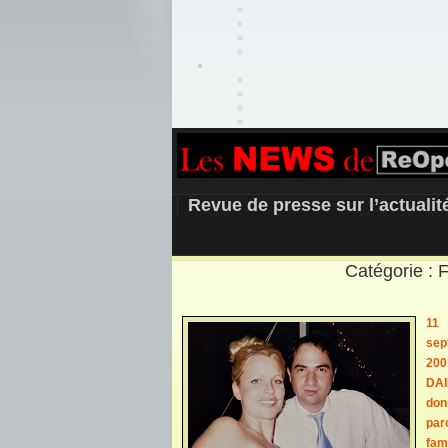
REOPEN911 –
Revue de presse sur l’actuali
Catégorie : 
11
sep
200
DAI
don
paro
fami