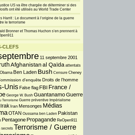
justice US va être chargée de déterminer si des
losifs ont été utilisés au World Trade Center
s Harrit : Le document à l’origine de la guerre
re le terrorisme
ald Bronner et Thomas Huchon s’en prennent à
Trump a raison
Open911
sur le 11-
Septembre
-CLEFS
février 19, 2016
septembre
Donald Trump
11 septembre 2001
dévoile sa
ruth
Afghanistan
al Qaïda
attentats
proposition de
Bush
Ben Laden
 Obama
Censure
Cheney
reconstruire les
melles en 2005 Trump a raison sur le 11-
Droits de l'homme
ommission d'enquête
 George W. Bush n’a pas fait tout ce qu’il
s-Unis
France /
FBI
False flag
our empêcher les attentats – et il est temps que
pe
Guantanamo
Guerre
licains affrontent cette réalité. Par Peter Beinart
George W. Bush
Atlantic, le 19 octobre 2015 [...]
Guerre préventive
u Terrorisme
Impérialisme
Médias
Irak
Iran
Mensonges
Lire +
6 Commentaires
ma
int
PDF
OTAN
Pakistan
Oussama ben Laden
Propagande
Pentagone
ReOpen911
t
Terrorisme / Guerre
 secrets