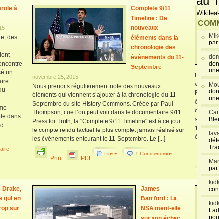
au T
arole à
Complete 9/11
Wikilea
Timeline : De
COMM
nouveaux
15
Mik
re, des
éléments dans la
par
chronologie des
ient
dom
événements du 11-
rencontre
don
Septembre
une
sé un
http://w
novembre 25, 2015
ire
version 
Mou
Nous prenons régulièrement note des nouveaux
 du
don
ReOpen9
éléments qui viennent s’ajouter à la chronologie du 11-
une
éléments
Septembre du site History Commons. Créée par Paul
ume
du 11-Se
Thompson, que l’on peut voir dans le documentaire 9/11
Car
ole dans
septembr
Blee
Press for Truth, la "Complete 9/11 Timeline" est à ce jour
ad
11-Septe
le compte rendu factuel le plus complet jamais réalisé sur
lav
éléments r
les événements entourant le 11-Septembre. Le [...]
déte
Tra
aire
Lire +
1 Commentaire
Pr
Print
PDF
Mar
par
Lire 
kid
 Drake,
James
con
 qui en
Bamford : La
kid
trop sur
NSA ment-elle
Lad
pou
sur son échec