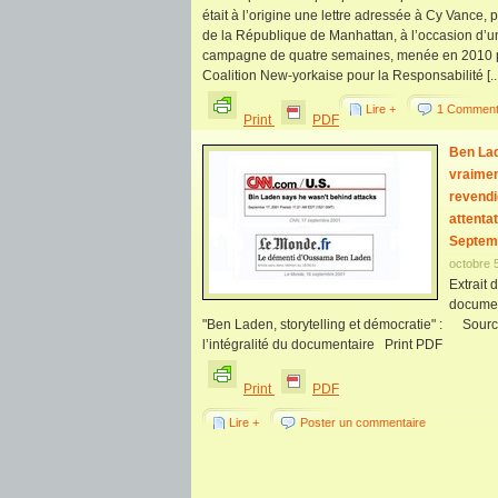
était à l’origine une lettre adressée à Cy Vance, 
de la République de Manhattan, à l’occasion d’u
campagne de quatre semaines, menée en 2010 p
Coalition New-yorkaise pour la Responsabilité [...
Lire +
1 Comment
Print
PDF
Ben Lad
vraime
revendi
attentat
Septem
octobre 
Extrait 
documen
"Ben Laden, storytelling et démocratie" : Sourc
l’intégralité du documentaire Print PDF
Print
PDF
Lire +
Poster un commentaire