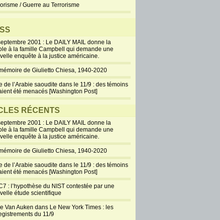
rorisme / Guerre au Terrorisme
ement des 3 tours du WTC (le compteur du site
50 000 vues pour cet article). Dans le dernier
’Europhysics News, un ancien employé du
SS
dit ce qu’il [...]
septembre 2001 : Le DAILY MAIL donne la
Lire +
5 Commentaires
ole à la famille Campbell qui demande une
int
PDF
velle enquête à la justice américaine.
Jacques Baud :
mémoire de Giulietto Chiesa, 1940-2020
Aucun élément
e de l’Arabie saoudite dans le 11/9 : des témoins
ne permet
aient été menacés [Washington Post]
d’incriminer
Ben Laden
CLES RÉCENTS
dans le 11/9
septembre 2001 : Le DAILY MAIL donne la
juin 29, 2016
ole à la famille Campbell qui demande une
Baud est un ancien analyste du renseignement
velle enquête à la justice américaine.
ue suisse. Il est interviewé dans l’émission 64
mémoire de Giulietto Chiesa, 1940-2020
diffusée sur TV5 Monde à propos de son livre
me, mensonges politiques et stratégies fatales
e de l’Arabie saoudite dans le 11/9 : des témoins
ident". Interview complète :
aient été menacés [Washington Post]
youtu.be/4QtPuJQXRrw En ce qui concerne la
7 : l’hypothèse du NIST contestée par une
on de Dick Cheney sur Ben Laden, il s’agit
velle étude scientifique
ablement [...]
ie Van Auken dans Le New York Times : les
Lire +
2 Commentaires
egistrements du 11/9
int
PDF