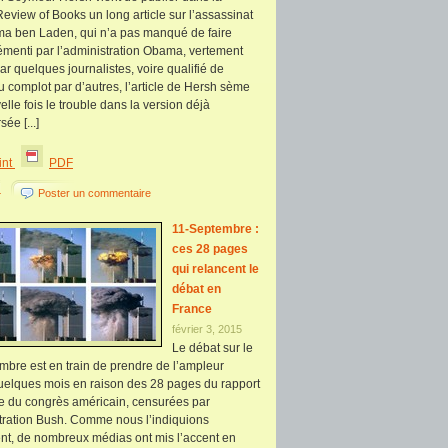
view of Books un long article sur l’assassinat
a ben Laden, qui n’a pas manqué de faire
émenti par l’administration Obama, vertement
par quelques journalistes, voire qualifié de
u complot par d’autres, l’article de Hersh sème
lle fois le trouble dans la version déjà
ée [...]
int
PDF
+
Poster un commentaire
11-Septembre :
ces 28 pages
qui relancent le
débat en
France
février 3, 2015
Le débat sur le
mbre est en train de prendre de l’ampleur
uelques mois en raison des 28 pages du rapport
e du congrès américain, censurées par
stration Bush. Comme nous l’indiquions
t, de nombreux médias ont mis l’accent en