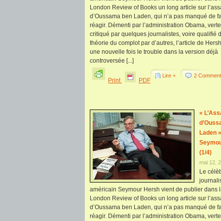
London Review of Books un long article sur l’ass
d’Oussama ben Laden, qui n’a pas manqué de fa
réagir. Démenti par l’administration Obama, vert
critiqué par quelques journalistes, voire qualifié 
théorie du complot par d’autres, l’article de Her
une nouvelle fois le trouble dans la version déjà
controversée [...]
Lire +
2 Comment
Print
PDF
« L’Ass
d’Ouss
Laden »
Seymou
(1/4)
mai 12, 
Le célè
journali
américain Seymour Hersh vient de publier dans 
London Review of Books un long article sur l’ass
d’Oussama ben Laden, qui n’a pas manqué de fa
réagir. Démenti par l’administration Obama, vert