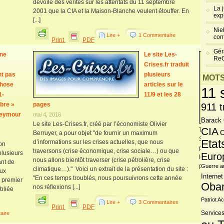
dévoile des vérités sur les attentats du 11 septembre
La 
2001 que la CIA et la Maison-Blanche veulent étouffer. En
exp
[...]
Niel
Lire +
1 Commentaire
cont
Print
PDF
Gér
 ne
Le site Les-
Re
Crises.fr traduit
t pas
plusieurs
MOTS
chose
articles sur le
11 
1-
11/9 et les 28
bre »
pages
911 t
Seymour
mai 4, 2016
Barack
Le site Les-Crises.fr, créé par l’économiste Olivier
CIA
Tours Ju
C
Berruyer, a pour objet "de fournir un maximum
Septembre
Etat
d’informations sur les crises actuelles, que nous
on
pouvait p
traversons (crise économique, crise sociale…) ou que
plusieurs
Euro
les Répub
nous allons bientôt traverser (crise pétrolière, crise
ant de
pour The 
Guerre a
climatique…)." Voici un extrait de la présentation du site :
aux
Internet
"En ces temps troublés, nous poursuivrons cette année
n premier
Oba
Pr
nos réflexions [...]
bliée
Patriot Ac
Lire +
3 Commentaires
Print
PDF
aire
Services