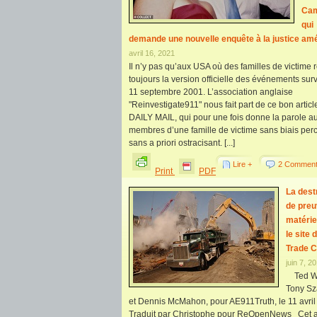
Cam
qui
demande une nouvelle enquête à la justice amé
avril 16, 2021
Il n’y pas qu’aux USA où des familles de victime 
toujours la version officielle des événements sur
11 septembre 2001. L’association anglaise
"Reinvestigate911" nous fait part de ce bon articl
DAILY MAIL, qui pour une fois donne la parole a
membres d’une famille de victime sans biais perc
sans a priori ostracisant. [...]
Lire +
2 Comment
Print
PDF
La dest
de pre
matérie
le site 
Trade C
juin 7, 2
Ted Wa
Tony Sz
et Dennis McMahon, pour AE911Truth, le 11 avri
Traduit par Christophe pour ReOpenNews Cet ar