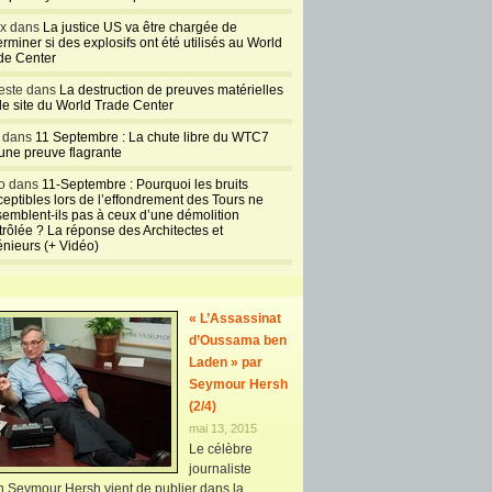
empêcher le
ux dans
La justice US va être chargée de
11-Septembre
rminer si des explosifs ont été utilisés au World
de Center
juin 20, 2015
 des personnes confirmant la version de Mark
este dans
La destruction de preuves matérielles
ontinue de s’allonger. Depuis plusieurs années,
 le site du World Trade Center
agent du FBI affirme que des informations
l dans
11 Septembre : La chute libre du WTC7
 sur le 11-Septembre ont été intentionnellement
 une preuve flagrante
par Alec Station, l’unité du contre-terrorisme
ment chargée de surveiller Ben Laden à la CIA.
o dans
11-Septembre : Pourquoi les bruits
ceptibles lors de l’effondrement des Tours ne
 dans un précédent article que [...]
semblent-ils pas à ceux d’une démolition
trôlée ? La réponse des Architectes et
Lire +
14 Commentaires
énieurs (+ Vidéo)
int
PDF
« L’Assassinat
d’Oussama ben
Laden » par
Seymour Hersh
(2/4)
mai 13, 2015
Le célèbre
journaliste
n Seymour Hersh vient de publier dans la