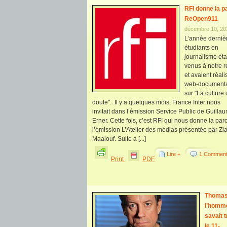
RFI donne la p
ReOpen911
décembre 10, 20
L’année derniè
étudiants en
journalisme éta
venus à notre 
et avaient réali
web-documenta
sur "La culture
doute". Il y a quelques mois, France Inter nous
invitait dans l’émission Service Public de Guilla
Erner. Cette fois, c’est RFI qui nous donne la par
l’émission L’Atelier des médias présentée par Zi
Maalouf. Suite à [...]
Lire +
1 Comment
Print
PDF
Thomas
l’homme
savait 
le 11-