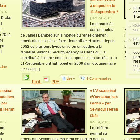
bre
à empêcher le
rio
11-Septembre ?
 2015
déte
Tra
 Drake
juillet 24, 2015
 à
La renommée
La liste
Cel
 :
des enquêtes
Rossini c
sur
re 2014
de James Bamford sur le monde du renseignement
l’ancien 
phi
une
américain n’est plus à faire. Journaliste et auteur depuis
capitales
est
 pu
1982 de plusieurs livres entièrement dédiés à la
bloquées 
Il
fameuse National Security Agency, les liens qu’il a
spéciale
coc
per
contribué à éclaircir entre cette agence ultra-secrète et le
En effet,
res
11-Septembre ont fait l’objet en 2008 d’un documentaire
con
aires
de Scott [...]
Ing
Pr
Lire +
2 Commentaires
Print
PDF
assinat
« L’Assassinat
ama ben
d’Oussama ben
 par
Laden » par
r Hersh
Seymour Hersh
(3/4)
2015
mai 14, 2015
bre
Le célèbre
ste
journaliste
la
américain Seymour Hersh vient de publier dans la
américai