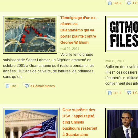
Lire +
1 C
Témoignage d’un ex-
détenu de
Guantanamo qui va
porter plainte contre
George W. Bush
mai 24, 2011
Voici le témoignage
saisissant de Saber Lahmar, un Algérien emmené en
mai 15, 2011
octobre 2001 à Guantanamo où il restera pendant huit
Suite en deux volet
années. Huit ans de calvaire, de tortures, de brimades,
Files", ces dossie
sans qu’on...
récupérés et diffusé
contiennent des inf
Lire +
3 Commentaires
Lire +
1 C
Cour suprême des
USA : appel rejeté,
cinq Chinois
ouïghours resteront
à Guantanamo