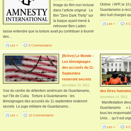
Online / AFP, le 10
Image du film non incluse
Guantanamo a reco
dans l’article original Le
des huit charges qu
film "Zero Dark Thirty" sur
la traque ayant mené à
Lire +
4 C
retrouver Ben Laden
laisse entendre que la torture avait pu contribuer à fournir
des...
Lire +
5 Commentaires
[Brève] Le Monde :
Les témoignages
des accusés du 11-
Septembre
resteront secrets
décembre 13, 2012
Vue du centre de détention américain de Guantanamo,
des êtres humains
sur l’île de Cuba Torture à Guantanamo : les
novembre 14, 2012
témoignages des accusés du 11-septembre resteront
Manifestation deva
secrets Le juge militaire de Guantanamo...
Guantanamo « La m
tous les responsable
Lire +
10 Commentaires
Unis… qu’il est urge
Lire +
4 C