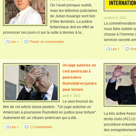
On l’avait presque oublié,
mais les déboires judiciaires
de Julian Assange sont loin
octobre 5, 2011
d’être terminés. La justice
La commémoration d
britannique doit en effet se
nous faire oublier q
prononcer ces jours-ci sur la suite à donner à la...
chasse à l’homme d
services secrets amé
Lire +
Poster un commentaire
Lire +
Pos
Un juge autorise un
civil américain à
poursuivre
Rumsfeld en justice
pour torture
août 4, 2011
Le seul énoncé du
titre de cet article laisse pantois : "Un juge autorise un
Américain à poursuivre Rumsfeld en justice pour torture".
La très active Asso
Autrement dit, un citoyen américain qui a été...
droits civils (ACLU
procédure entamée d
Lire +
1 Commentaire
des enregistrements