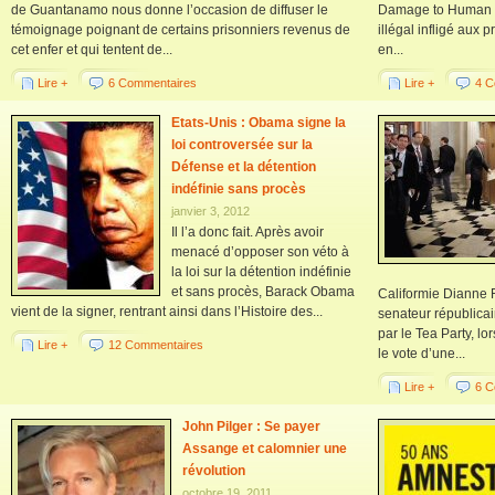
de Guantanamo nous donne l’occasion de diffuser le
Damage to Human Ri
témoignage poignant de certains prisonniers revenus de
illégal infligé aux
cet enfer et qui tentent de...
en...
Lire +
6 Commentaires
Lire +
4 C
Etats-Unis : Obama signe la
loi controversée sur la
Défense et la détention
indéfinie sans procès
janvier 3, 2012
Il l’a donc fait. Après avoir
menacé d’opposer son véto à
la loi sur la détention indéfinie
et sans procès, Barack Obama
Califormie Dianne F
vient de la signer, rentrant ainsi dans l’Histoire des...
senateur républica
par le Tea Party, lo
Lire +
12 Commentaires
le vote d’une...
Lire +
6 C
John Pilger : Se payer
Assange et calomnier une
révolution
octobre 19, 2011