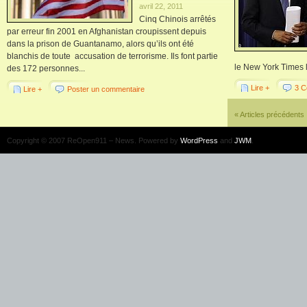
avril 22, 2011
Cinq Chinois arrêtés
par erreur fin 2001 en Afghanistan croupissent depuis
dans la prison de Guantanamo, alors qu’ils ont été
blanchis de toute accusation de terrorisme. Ils font partie
le New York Times l
des 172 personnes...
Lire +
3 C
Lire +
Poster un commentaire
« Articles précédents
Copyright © 2007 ReOpen911 – News. Powered by
WordPress
and
JWM
.