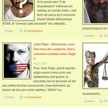
Si le procès des "5 de
Guantanamo" intéresse les
médias du monde entier, c’est
bien sûr parce qu’il concerne
Khalid Sheikh Mohammed
(KSM), le "cerveau auto-proclamé" des attentats...
posent toujours les
Lire +
4 Commentaires
Lire +
3 C
John Pilger : Désormais, vous
êtes tous des suspects. Alors,
comment comptez-vous réagir
?
mai 3, 2012
Pour John Pilger, grand reporter
anglo-saxon connu pour son
militantisme anti-guerre, la
descente vers le fascisme se fait
par petites touches successives, insensiblement, au
travers de lois aux noms sybillins, "NDAA" ou...
Guantanamo...
Lire +
1 Commentaire
Lire +
4 C