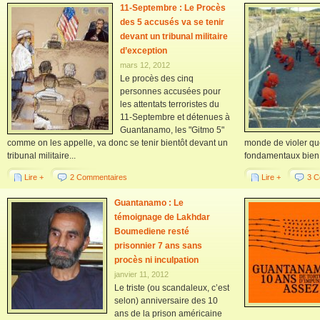
11-Septembre : Le Procès
des 5 accusés va se tenir
devant un tribunal militaire
d’exception
mars 12, 2012
Le procès des cinq
personnes accusées pour
les attentats terroristes du
11-Septembre et détenues à
Guantanamo, les "Gitmo 5"
comme on les appelle, va donc se tenir bientôt devant un
monde de violer que
tribunal militaire...
fondamentaux bien.
Lire +
2 Commentaires
Lire +
3 C
Guantanamo : Le
témoignage de Lakhdar
Boumediene resté
prisonnier 7 ans sans
procès ni inculpation
janvier 11, 2012
Le triste (ou scandaleux, c’est
selon) anniversaire des 10
ans de la prison américaine