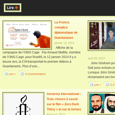
La France,
complice
diplomatique de
Guantanamo
janvier 13, 2014
Affiche de la
campagne de l’ONG Cage Par Arnaud Mafille, membre
de l’ONG Cage, pour Rue89, le 12 janvier 2014 Il y a
août 29, 2013
douze ans, la CIA transportait le premier détenu à
John Grisham pour
Guantanamo. Plus d’une...
Gall pour echoes.ov
Lorsque John Grish
Lire +
5 Commentaires
réclamaient ses livre
Lire +
5 C
Amnesty International :
Trois choses à savoir
sur le film « Zero Dark
Thirty » et sur la torture
février 6, 2013