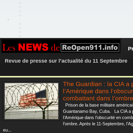
P
REOPEN911 – NEWS
Revue de presse sur l’actualité du 11 Septembre
The Guardian : la CIA a 
l’Amérique dans l’obscur
combattant dans l’ombr
Prison de la base militaire américa
Guantanamo Bay, Cuba. La CIA a 
l’Amérique dans l’obscurité en comb
l’ombre. Après le 11-Septembre, l’A
eu...