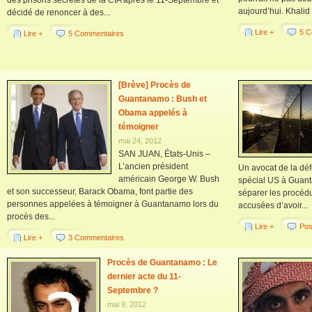
des prisons secrètes de la CIA après le 11-Septembre et
aujourd’hui. Khalid 
décidé de renoncer à des...
Lire +
5 C
Lire +
5 Commentaires
[Brève] Procès de
Guantanamo : Bush et
Obama appelés à
témoigner
mai 24, 2012
SAN JUAN, États-Unis –
L’ancien président
Un avocat de la déf
américain George W. Bush
spécial US à Guant
et son successeur, Barack Obama, font partie des
séparer les procéd
personnes appelées à témoigner à Guantanamo lors du
accusées d’avoir...
procès des...
Lire +
Pos
Lire +
3 Commentaires
Procès de Guantanamo : Le
dernier acte du 11-
Septembre ?
mai 9, 2012