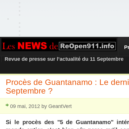
P
REOPEN911 – NEWS
Revue de presse sur l’actualité du 11 Septembre
Procès de Guantanamo : Le derni
Septembre ?
09 mai, 2012 by GeantVert
Si le procès des "5 de Guantanamo" inté