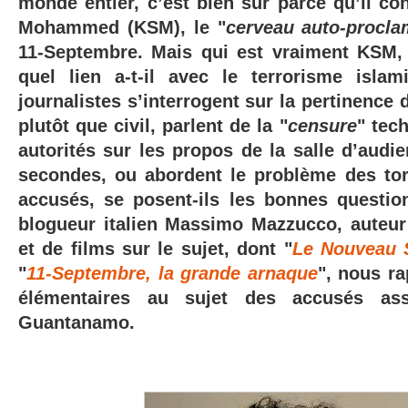
monde entier, c’est bien sûr parce qu’il co
Mohammed (KSM), le "
cerveau auto-procl
11-Septembre. Mais qui est vraiment KSM,
quel lien a-t-il avec le terrorisme isla
journalistes s’interrogent sur la pertinence d
plutôt que civil, parlent de la "
censure
" tec
autorités sur les propos de la salle d’aud
secondes
, ou abordent le problème des tor
accusés, se posent-ils les bonnes questio
blogueur italien Massimo Mazzucco, auteu
et de films sur le sujet, dont "
Le Nouveau S
"
11-Septembre, la grande arnaque
", nous ra
élémentaires au sujet des accusés as
Guantanamo.