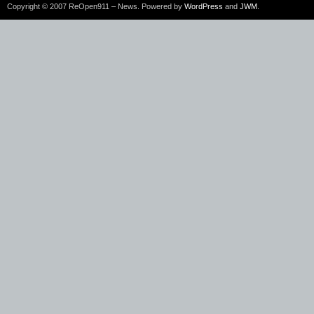
Copyright © 2007 ReOpen911 – News. Powered by
WordPress
and
JWM
.