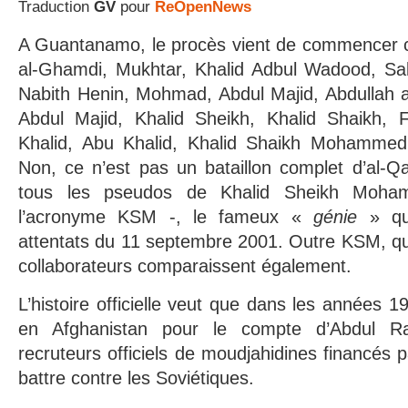
Traduction
GV
pour
ReOpenNews
A Guantanamo, le procès vient de commencer 
al-Ghamdi, Mukhtar, Khalid Adbul Wadood, Sal
Nabith Henin, Mohmad, Abdul Majid, Abdullah a
Abdul Majid, Khalid Sheikh, Khalid Shaikh, 
Khalid, Abu Khalid, Khalid Shaikh Mohammed A
Non, ce n’est pas un bataillon complet d’al-Q
tous les pseudos de Khalid Sheikh Moh
l’acronyme KSM -, le fameux «
génie
» qu
attentats du 11 septembre 2001. Outre KSM, q
collaborateurs comparaissent également.
L’histoire officielle veut que dans les années 
en Afghanistan pour le compte d’Abdul R
recruteurs officiels de moudjahidines financés p
battre contre les Soviétiques.