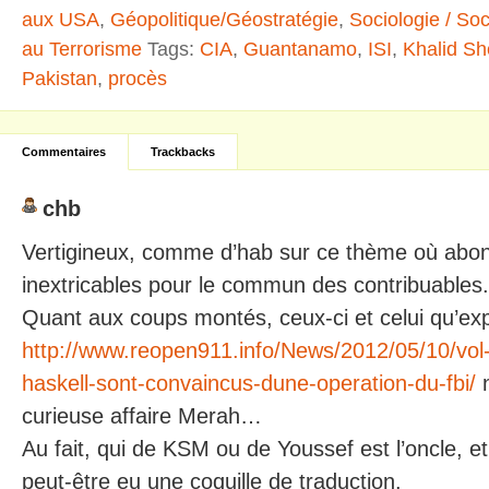
aux USA
,
Géopolitique/Géostratégie
,
Sociologie / Soc
au Terrorisme
Tags:
CIA
,
Guantanamo
,
ISI
,
Khalid S
Pakistan
,
procès
Commentaires
Trackbacks
chb
Vertigineux, comme d’hab sur ce thème où abond
inextricables pour le commun des contribuables.
Quant aux coups montés, ceux-ci et celui qu’exp
http://www.reopen911.info/News/2012/05/10/vol
haskell-sont-convaincus-dune-operation-du-fbi/
n
curieuse affaire Merah…
Au fait, qui de KSM ou de Youssef est l’oncle, et 
peut-être eu une coquille de traduction.