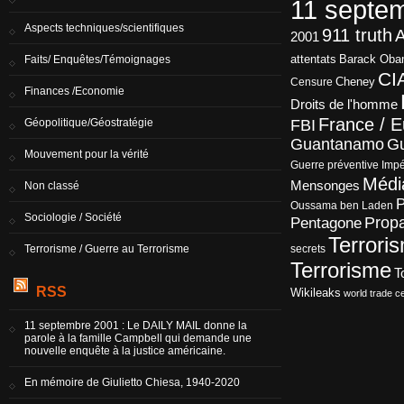
11 septe
Aspects techniques/scientifiques
911 truth
A
2001
Barack Ob
Faits/ Enquêtes/Témoignages
attentats
CI
Censure
Cheney
Finances /Economie
Droits de l'homme
France / 
Géopolitique/Géostratégie
FBI
Guantanamo
Gu
Mouvement pour la vérité
Guerre préventive
Impé
Médi
Mensonges
Non classé
P
Oussama ben Laden
Sociologie / Société
Prop
Pentagone
Terrori
Terrorisme / Guerre au Terrorisme
secrets
Terrorisme
T
RSS
Wikileaks
world trade c
11 septembre 2001 : Le DAILY MAIL donne la
parole à la famille Campbell qui demande une
nouvelle enquête à la justice américaine.
En mémoire de Giulietto Chiesa, 1940-2020