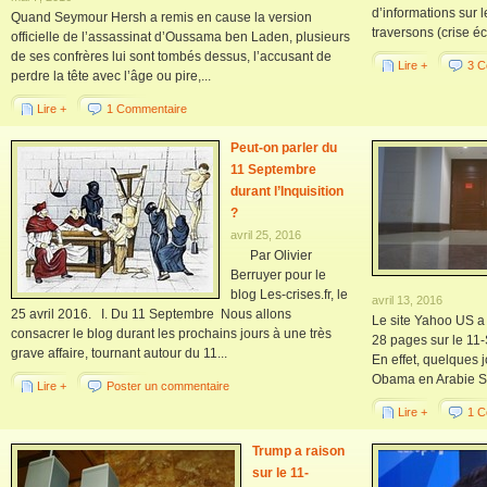
d’informations sur 
Quand Seymour Hersh a remis en cause la version
traversons (crise é
officielle de l’assassinat d’Oussama ben Laden, plusieurs
de ses confrères lui sont tombés dessus, l’accusant de
Lire +
3 C
perdre la tête avec l’âge ou pire,...
Lire +
1 Commentaire
Peut-on parler du
11 Septembre
durant l’Inquisition
?
avril 25, 2016
Par Olivier
Berruyer pour le
blog Les-crises.fr, le
avril 13, 2016
25 avril 2016. I. Du 11 Septembre Nous allons
Le site Yahoo US a 
consacrer le blog durant les prochains jours à une très
28 pages sur le 11-
grave affaire, tournant autour du 11...
En effet, quelques 
Obama en Arabie Sa
Lire +
Poster un commentaire
Lire +
1 C
Trump a raison
sur le 11-