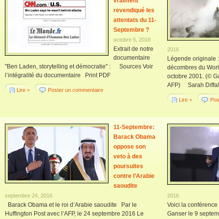
vraiment
revendiqué les
attentats du 11-
Septembre ?
octobre 5, 2016
Extrait de notre
2016
documentaire
Légende originale 
"Ben Laden, storytelling et démocratie" : Sources Voir
décombres du World
l’intégralité du documentaire Print PDF
octobre 2001. (© G
AFP) Sarah Diffalah
Lire +
Poster un commentaire
Lire +
Pos
11-Septembre:
Barack Obama
oppose son
veto à des
poursuites
contre l’Arabie
saoudite
septembre 24, 2016
2016
Barack Obama et le roi d’Arabie saoudite Par le
Voici la conférence
Huffington Post avec l’AFP, le 24 septembre 2016 Le
Ganser le 9 septem