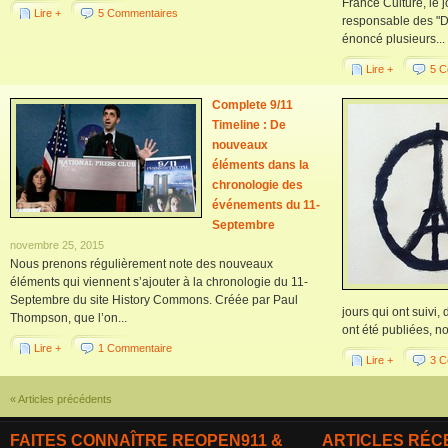
France Culture, le 
Lire +
5 Commentaires
responsable des "D
énoncé plusieurs...
Lire +
5 C
Complete 9/11
Timeline : De
nouveaux
éléments dans la
chronologie des
événements du 11-
Septembre
novembre 25, 2015
Nous prenons régulièrement note des nouveaux
éléments qui viennent s’ajouter à la chronologie du 11-
Septembre du site History Commons. Créée par Paul
jours qui ont suivi
Thompson, que l’on...
ont été publiées, n
Lire +
1 Commentaire
Lire +
3 C
« Articles précédents
FAITES CONNAÎTRE REOPEN911 &
ARTICLES RÉC