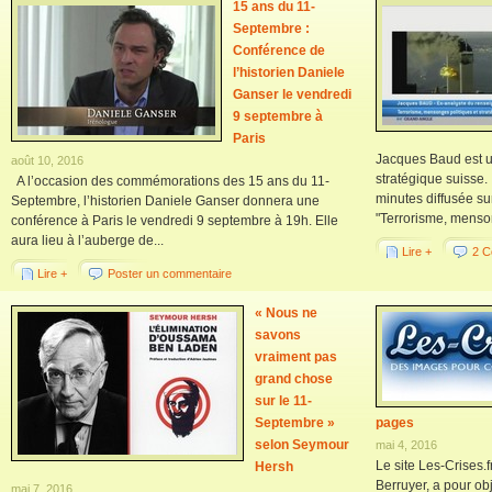
15 ans du 11-
Septembre :
Conférence de
l’historien Daniele
Ganser le vendredi
9 septembre à
Paris
Jacques Baud est u
août 10, 2016
stratégique suisse. 
A l’occasion des commémorations des 15 ans du 11-
minutes diffusée s
Septembre, l’historien Daniele Ganser donnera une
"Terrorisme, menso
conférence à Paris le vendredi 9 septembre à 19h. Elle
aura lieu à l’auberge de...
Lire +
2 C
Lire +
Poster un commentaire
« Nous ne
savons
vraiment pas
grand chose
sur le 11-
Septembre »
pages
selon Seymour
mai 4, 2016
Le site Les-Crises.f
Hersh
Berruyer, a pour ob
mai 7, 2016