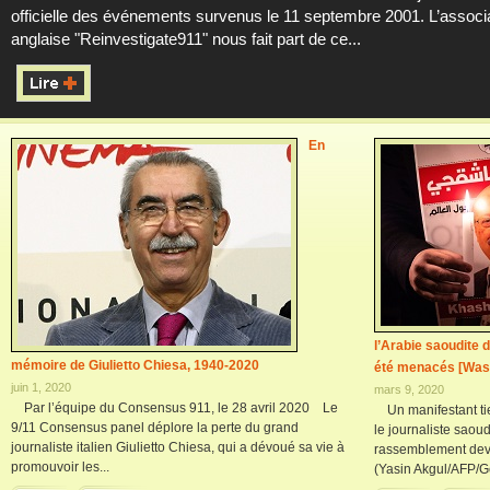
officielle des événements survenus le 11 septembre 2001. L’associ
anglaise "Reinvestigate911" nous fait part de ce...
En
l’Arabie saoudite 
mémoire de Giulietto Chiesa, 1940-2020
été menacés [Was
juin 1, 2020
mars 9, 2020
Par l’équipe du Consensus 911, le 28 avril 2020 Le
Un manifestant tie
9/11 Consensus panel déplore la perte du grand
le journaliste saou
journaliste italien Giulietto Chiesa, qui a dévoué sa vie à
rassemblement deva
promouvoir les...
(Yasin Akgul/AFP/G