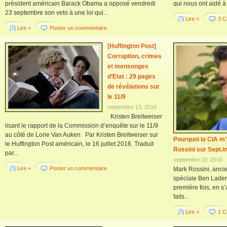
président américain Barack Obama a opposé vendredi
qui nous ont aidé à
23 septembre son veto à une loi qui...
Lire +
3 C
Lire +
Poster un commentaire
[Huffington Post]
Corruption, crimes
et mensonges
d’Etat : 29 pages
de révélations sur
le 11/9
septembre 13, 2016
Kristen Breitweiser
lisant le rapport de la Commission d’enquête sur le 11/9
au côté de Lorie Van Auken Par Kristen Breitweiser sur
Pourquoi la CIA m
le Huffington Post américain, le 16 juillet 2016. Traduit
Rossini sur Sept.in
par...
septembre 10, 2016
Lire +
Poster un commentaire
Mark Rossini, ancie
spéciale Ben Laden
première fois, en 
faits...
Lire +
1 C