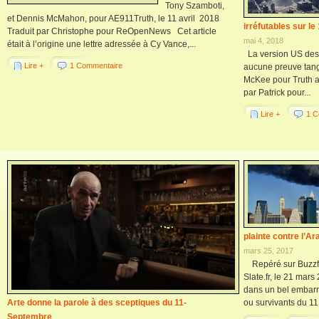
Tony Szamboti,
et Dennis McMahon, pour AE911Truth, le 11 avril 2018
irréfutables sur l
Traduit par Christophe pour ReOpenNews Cet article
mai 4, 2018
était à l’origine une lettre adressée à Cy Vance,...
La version US des 
Lire +
1 Commentaire
aucune preuve tang
McKee pour Truth a
par Patrick pour...
Lire +
1 C
plainte contre l’Ar
mars 25, 2017
Repéré sur Buzzfee
Slate.fr, le 21 mar
dans un bel embarr
Arte donne la parole à des sceptiques du 11-
ou survivants du 11
Septembre