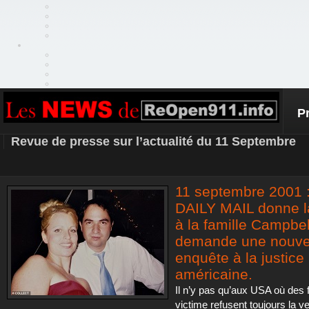
P
REOPEN911 – NEWS
Revue de presse sur l’actualité du 11 Septembre
11 septembre 2001 
DAILY MAIL donne l
à la famille Campbel
demande une nouve
enquête à la justice
américaine.
Il n’y pas qu’aux USA où des 
victime refusent toujours la v