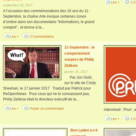
Lire +
1 C
septembre 20, 2017
A l’occasion des commémorations des 16 ans du 11-
Septembre, la chaîne Arte évoque certaines zones
d’ombre dans son documentaire "Informations, le grand
complot", et donne à la...
Lire +
3 Commentaires
11-Septembre : le
comportement
suspect de Philip
Zelikow
janvier 25, 2017
Par Jon Gold,
sur le site de Cindy
Sheehan, le 17 janvier 2017 Traduit par Patrick pour
ReOpenNews Pour ceux qui ne le connaissent pas,
Philip Zelikow était le directeur exécutif de la...
Lire +
Poster un commentaire
interviewé : Prun’, 
Lire +
1 C
Ben Laden a-t-il