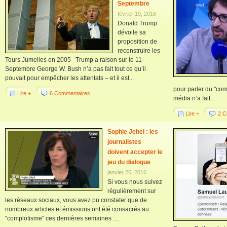
Septembre
février 19, 2016
Donald Trump
dévoile sa
proposition de
reconstruire les
Tours Jumelles en 2005 Trump a raison sur le 11-
Septembre George W. Bush n’a pas fait tout ce qu’il
pouvait pour empêcher les attentats – et il est...
pour parler du "co
Lire +
6 Commentaires
média n’a fait...
Lire +
2 C
Sophie Jehel : les
journalistes
doivent accepter le
jeu du dialogue
janvier 26, 2016
Si vous nous suivez
régulièrement sur
les réseaux sociaux, vous avez pu constater que de
nombreux articles et émissions ont été consacrés au
"complotisme" ces dernières semaines :...