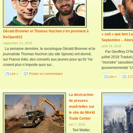
Gérald Bronner et Thomas Huchon s’en prennent à
« sait » que ben L
ReOpen911
Septembre – Alors 
septembre 13, 2018
août 29, 2018
La semaine dernière, le sociologue Gérald Bronner et le
Par Geoffrey O’Nei
journaliste Thomas Huchon (du site Spicee) ont donné,
juillet 2018 Tradu
sur France Inter, des conseils aux jeunes pour qu’ils "ne
“monstre” saoudien
croient plus n’importe quoi sur...
gouvernemental “U
Lire +
Poster un commentaire
Lire +
2 C
La destruction
de preuves
matérielles sur
le site du World
Trade Center
juin 7, 2018
Ted Walter,