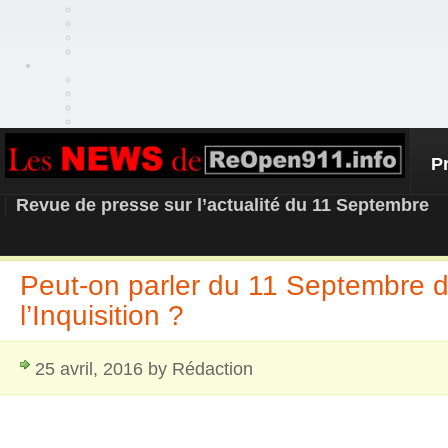
P
REOPEN911 – NEWS
Revue de presse sur l’actualité du 11 Septembre
Peut-on parler du 11 Septembre d
l’Inquisition ?
25 avril, 2016 by Rédaction