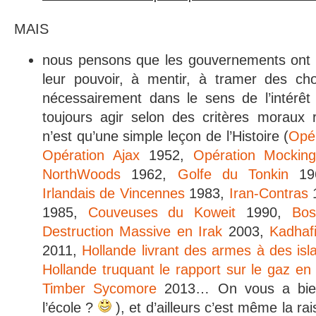
MAIS
nous pensons que les gouvernements ont
leur pouvoir, à mentir, à tramer des c
nécessairement dans le sens de l’intérêt
toujours agir selon des critères moraux 
n’est qu’une simple leçon de l’Histoire (
Opér
Opération Ajax
1952,
Opération Mocking
NorthWoods
1962,
Golfe du Tonkin
19
Irlandais de Vincennes
1983,
Iran-Contras
1985,
Couveuses du Koweit
1990,
Bos
Destruction Massive en Irak
2003,
Kadhafi
2011,
Hollande livrant des armes à des isl
Hollande truquant le rapport sur le gaz en
Timber Sycomore
2013… On vous a bien
l’école ?
), et d’ailleurs c’est même la ra