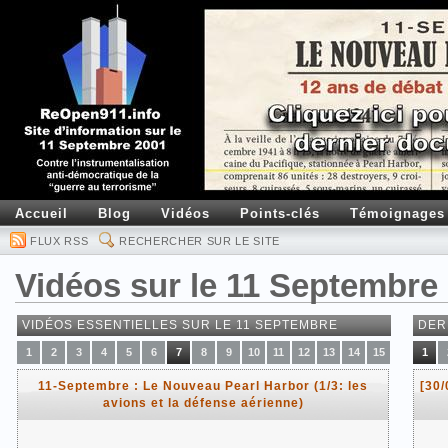
Accueil
Blog
Vidéos
Points-clés
Témoignages
FLUX RSS
RECHERCHER SUR LE SITE
Vidéos sur le 11 Septembre
VIDÉOS ESSENTIELLES SUR LE 11 SEPTEMBRE
DER
1
2
3
4
5
6
7
8
9
10
11
12
13
14
15
1
11-Septembre : Le Nouveau Pearl Harbor (1/3: les
[30
avions et la défense aérienne)