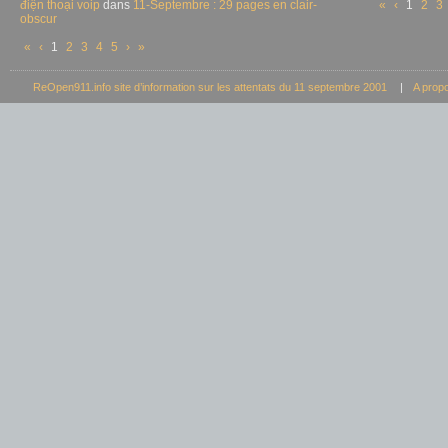
điện thoại voip
dans
11-Septembre : 29 pages en clair-
«
‹
1
2
3
obscur
«
‹
1
2
3
4
5
›
»
ReOpen911.info site d’information sur les attentats du 11 septembre 2001
|
A prop