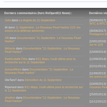
Derniers commentaires (hors ReOpen911 News) :
Dernières vid
Julie
dans
Le dogme du 11-Septembre
[30/08/2017]
WTC & WTC7
lili dans
11-Septembre : Le Nouveau Pearl Harbor (1/3: les
avions et la défense aérienne)
[30/08/2017]
Pentagone et
Affi
dans
Documentaire "11-Septembre : Le Nouveau Pearl
Harbor"
[10/01/2016]
sur le 11/9
Mélanie
dans
Documentaire "11-Septembre : Le Nouveau
Pearl Harbor"
[15/09/2014]
Elektrostatik Filtre
dans
9/11 Maps, l'outil ultime pour la
[12/09/2014]
recherche sur le 11-Septembre
[22/11/2013]
dumanfiltresi
dans
Documentaire "11-Septembre : Le
Nouveau Pearl Harbor"
[11/09/2013]
les avions et
OleTwisT dans
Démolition du 11 Septembre
[10/09/2013]
Ripenest dans
9/11 Maps, l'outil ultime pour la recherche sur
nouveau Pear
le 11-Septembre
[25/05/2013]
stradion
dans
Documentaire "11-Septembre : Le Nouveau
Pearl Harbor"
[11/12/2012]