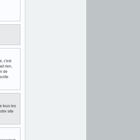
e, c'est
it rien,
in de
scrite
e tous les
otre site