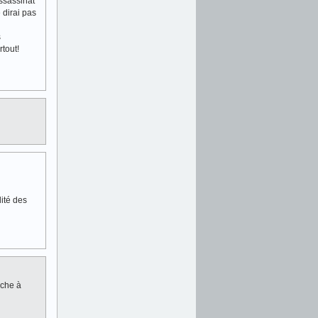
ssassinat
e dirai pas
s
rtout!
lité des
rche à