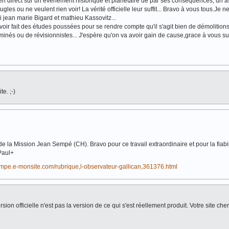
 en direct sur un évènement historique et planétaire de par ses conséquences, un a
gles ou ne veulent rien voir! La vérité officielle leur suffit... Bravo à vous tous.Je n
jean marie Bigard et mathieu Kassovitz...
voir fait des études poussées pour se rendre compte qu'il s'agit bien de démolition
luminés ou de révisionnistes... J'espère qu'on va avoir gain de cause,grace à vous su
e. ;-)
 de la Mission Jean Sempé (CH). Bravo pour ce travail extraordinaire et pour la fiabi
Paul+
empe.e-monsite.com/rubrique,l-observateur-gallican,361376.html
version officielle n'est pas la version de ce qui s'est réellement produit. Votre site che