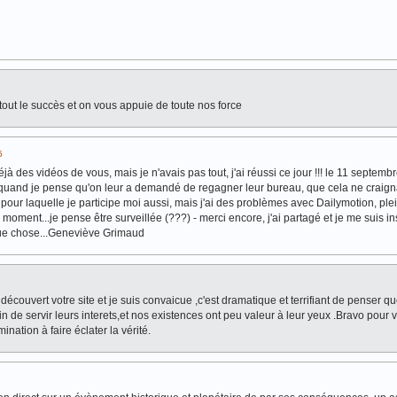
e tout le succès et on vous appuie de toute nos force
5
éjà des vidéos de vous, mais je n'avais pas tout, j'ai réussi ce jour !!! le 11 septembr
quand je pense qu'on leur a demandé de regagner leur bureau, que cela ne craigna
on pour laquelle je participe moi aussi, mais j'ai des problèmes avec Dailymotion, ple
moment...je pense être surveillée (???) - merci encore, j'ai partagé et je me suis in
lque chose...Geneviève Grimaud
découvert votre site et je suis convaicue ,c'est dramatique et terrifiant de penser qu
 de servir leurs interets,et nos existences ont peu valeur à leur yeux .Bravo pour v
ination à faire éclater la vérité.