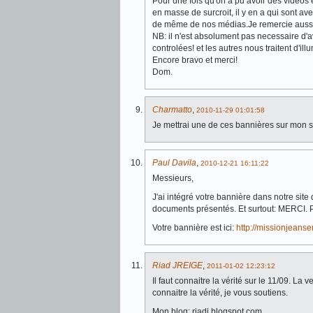
Pour une fois qu'on a pu avoir des vidéos
en masse de surcroit, il y en a qui sont aveu
de même de nos médias.Je remercie aussi 
NB: il n'est absolument pas necessaire d'a
controlées! et les autres nous traitent d'il
Encore bravo et merci!
Dom.
Charmatto
,
2010-11-29 01:01:58
Je mettrai une de ces bannières sur mon sit
Paul Davila
,
2010-12-21 16:11:22
Messieurs,
J'ai intégré votre bannière dans notre site
documents présentés. Et surtout: MERCI. 
Votre bannière est ici:
http://missionjeans
Riad JREIGE
,
2011-01-02 12:23:12
Il faut connaitre la vérité sur le 11/09. La 
connaitre la vérité, je vous soutiens.
Mon blog: riadj.blogspot.com