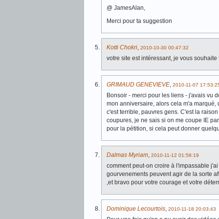
@ JamesAlan,
Merci pour ta suggestion
Kotti Chokri
,
2010-10-30 00:47:32
votre site est intéressant, je vous souhait
GRIMAUD GENEVIEVE
,
2010-11-07 17:53:2
Bonsoir - merci pour les liens - j'avais vu d
mon anniversaire, alors cela m'a marqué, 
c'est terrible, pauvres gens. C'est la rais
coupures, je ne sais si on me coupe IE par 
pour la pétition, si cela peut donner que
Dalmas Myriam
,
2010-11-12 01:58:19
comment peut-on croire à l'impassable j'ai 
gourvenements peuvent agir de la sorte afin
,et bravo pour votre courage et votre déterm
Dominique Lecourtois
,
2010-11-18 20:03:43