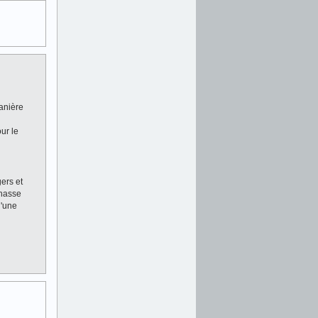
anière
ur le
ers et
chasse
u'une