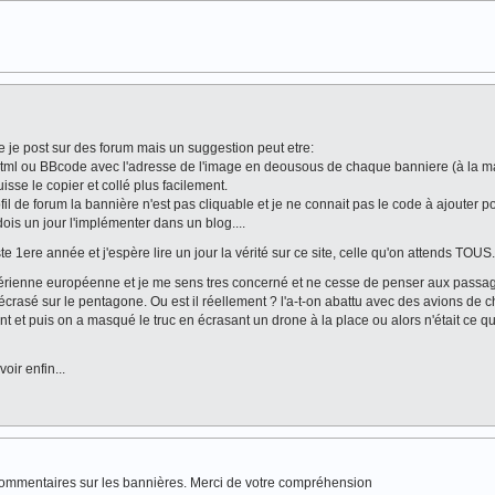
que je post sur des forum mais un suggestion peut etre:
n html ou BBcode avec l'adresse de l'image en deousous de chaque banniere (à la m
sse le copier et collé plus facilement.
de forum la bannière n'est pas cliquable et je ne connait pas le code à ajouter po
ois un jour l'implémenter dans un blog....
ste 1ere année et j'espère lire un jour la vérité sur ce site, celle qu'on attends TOUS.
érienne européenne et je me sens tres concerné et ne cesse de penser aux passag
écrasé sur le pentagone. Ou est il réellement ? l'a-t-on abattu avec des avions de 
 et puis on a masqué le truc en écrasant un drone à la place ou alors n'était ce q
oir enfin...
 commentaires sur les bannières. Merci de votre compréhension