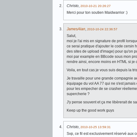
Christo
,
2010-10-21 20:26:27
Merci pour ton soutien Maidwarrior :)
JamesAlan
,
2010-10-24 22:36:57
Salut,
moi je l'ai mis en signature de profil lors
ce serai pratique d'ajouter le code cersi
des sites de upload d'image) pour qu'on pui
moi par example en BBcode sous mon profil 
rendre ainsi, encore moins en HTML si je d
Voila, en tout cas je vous suis depuis la tri
Je travaille pour une grande compagnie a
équipage du vol AA 77 qui ne s'est jamais 
pour les empecher de se crasher réellement
supercherie ?
J'y pense souvent et ça me libèrerait de sav
Keep up the good work guys
Christo
,
2010-10-25 13:59:31
Svp, ce fil est exclusivement réservé aux