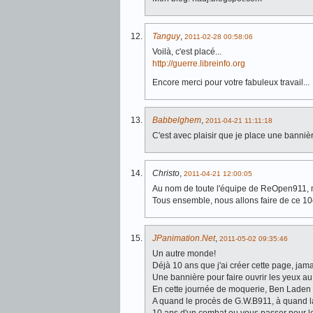
Tanguy
,
2011-02-28 00:58:06
Voilà, c'est placé...
http://guerre.libreinfo.org
Encore merci pour votre fabuleux travail...
Babbelghem
,
2011-04-21 11:11:18
C'est avec plaisir que je place une bann
Christo
,
2011-04-21 12:00:05
Au nom de toute l'équipe de ReOpen911, mer
Tous ensemble, nous allons faire de ce 10è
JPanimation.net
,
2011-05-02 09:35:46
Un autre monde!
Déjà 10 ans que j'ai créer cette page, jama
Une bannière pour faire ouvrir les yeux 
En cette journée de moquerie, Ben Laden 
A quand le procès de G.W.B911, à quand la