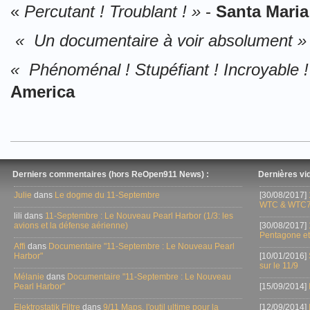
«
Percutant ! Troublant ! »
-
Santa Mari
« Un documentaire à voir absolument »
« Phénoménal ! Stupéfiant ! Incroyable ! 
America
Derniers commentaires (hors ReOpen911 News) :
Dernières vid
Julie
dans
Le dogme du 11-Septembre
[30/08/2017]
WTC & WTC7
lili dans
11-Septembre : Le Nouveau Pearl Harbor (1/3: les
avions et la défense aérienne)
[30/08/2017]
Pentagone et
Affi
dans
Documentaire "11-Septembre : Le Nouveau Pearl
Harbor"
[10/01/2016]
sur le 11/9
Mélanie
dans
Documentaire "11-Septembre : Le Nouveau
Pearl Harbor"
[15/09/2014]
Elektrostatik Filtre
dans
9/11 Maps, l'outil ultime pour la
[12/09/2014]