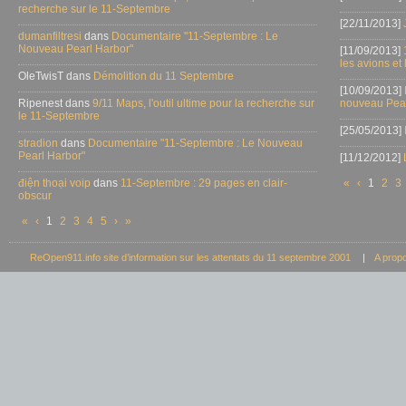
recherche sur le 11-Septembre
[22/11/2013]
dumanfiltresi
dans
Documentaire "11-Septembre : Le
Nouveau Pearl Harbor"
[11/09/2013]
les avions et
OleTwisT dans
Démolition du 11 Septembre
[10/09/2013]
Ripenest dans
9/11 Maps, l'outil ultime pour la recherche sur
nouveau Pear
le 11-Septembre
[25/05/2013]
stradion
dans
Documentaire "11-Septembre : Le Nouveau
Pearl Harbor"
[11/12/2012]
điện thoại voip
dans
11-Septembre : 29 pages en clair-
«
‹
1
2
3
obscur
«
‹
1
2
3
4
5
›
»
ReOpen911.info site d’information sur les attentats du 11 septembre 2001
|
A prop