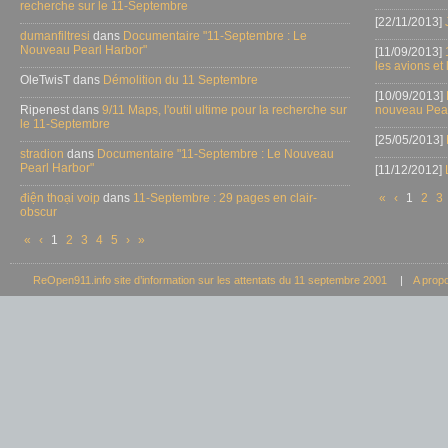
recherche sur le 11-Septembre
[22/11/2013]
dumanfiltresi
dans
Documentaire "11-Septembre : Le
Nouveau Pearl Harbor"
[11/09/2013]
les avions et
OleTwisT dans
Démolition du 11 Septembre
[10/09/2013]
Ripenest dans
9/11 Maps, l'outil ultime pour la recherche sur
nouveau Pear
le 11-Septembre
[25/05/2013]
stradion
dans
Documentaire "11-Septembre : Le Nouveau
Pearl Harbor"
[11/12/2012]
điện thoại voip
dans
11-Septembre : 29 pages en clair-
«
‹
1
2
3
obscur
«
‹
1
2
3
4
5
›
»
ReOpen911.info site d’information sur les attentats du 11 septembre 2001
|
A prop