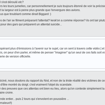
 s'est déroulé etc?
l vers les tours jumelles, car personnellement je suis toujours étonné de voir la précis
nt la largeur est à peine plus grande que l'envergure des avions.
 plus que troublant comme dirait Biggard :)
es de l'air se filment préparant l'attentat? kesk'on a comme réponse? ils ont lair pluto
 pour des gars qui préparent un attentat suicide...
espérant plus d'émissions à l'avenir sur le sujet, car on sent à travers cette vidéo [ et 
ais, on peur d'en parler, et même de penser "imaginer" qu'un seul de ces faits soit vr
erie de version officielle.
lciné, nous doutons du rapport du Nist, et non de la triste réalité des victimes de ce
n d'être montré du doigt. c'est vraiment l'objet du scandale.
er des preuves que ces attentas ont bien eu lieu, alors qu'on conteste simplement la
ire croire.
de entier... puis 2 tours qui s'envolent en poussière ...
rnaleux!!)