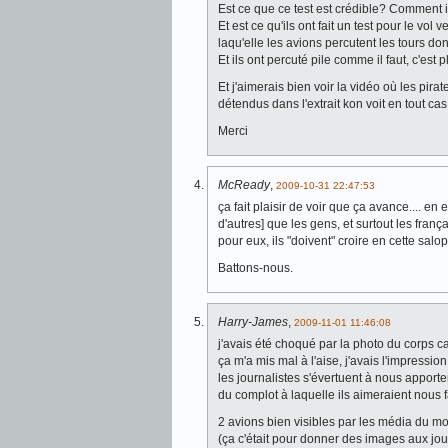
Est ce que ce test est crédible? Comment il
Et est ce qu'ils ont fait un test pour le vo
laqu'elle les avions percutent les tours do
Et ils ont percuté pile comme il faut, c'est
Et j'aimerais bien voir la vidéo où les pirat
détendus dans l'extrait kon voit en tout cas
Merci
McReady
,
2009-10-31 22:47:53
ça fait plaisir de voir que ça avance.... en 
d'autres] que les gens, et surtout les franç
pour eux, ils "doivent" croire en cette salop
Battons-nous.
Harry-James
,
2009-11-01 11:46:08
j'avais été choqué par la photo du corps ca
ça m'a mis mal à l'aise, j'avais l'impressio
les journalistes s'évertuent à nous apport
du complot à laquelle ils aimeraient nous fa
2 avions bien visibles par les média du mon
(ça c'était pour donner des images aux jou