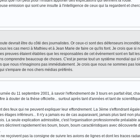
 peut que l'on peut pour l'instant apporter des explications qui tiennent la route.
euse emission qui sont une insulte à l'intelligence de ceux qui la regardent et cher
e doute devrait être du côté des journalistes. Or ceux-ci sont des défenseurs incondit
tous les cas merci à Mathieu et à Jean Marie de faire ce qu'ils font. Je crois que si
 les preuves étaient établies que les responsables de cet événement sont en fait les
lons comprendre beaucoup de choses. C'est je pense tout un système mondial qui s'
s que nous n'imaginons pas immédiatement. Je crois que nous ne sommes pas loi
qui s'empare de nos chers médias préférés.
journée du 11 septembre 2001, à savoir l'effondrement de 3 tours en parfait état, ch
e à douter de la thèse officielle... surtout après tant d'années et tant de scientifiqu
t des feux qui ne peuvent expliquer leur effondrement. La 3ème s'effondrant égale
es étages inférieurs... Il n'y a jamais eu de cas auparavant, jamais plus tard non pl
3 fois. La seule explication admissible, c'est l'organisation professionnelle préalable 
iers décrirent rapidement les boum, boum, boum caractéristiques avec découverte d
.
 ne reçoivent pas la consigne de suivre les avions de lignes et dont les traces rada