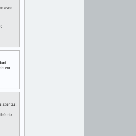
ion avec
t
tant
ais car
s attentas.
 théorie