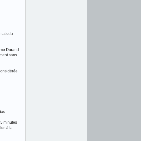
ntats du
aume Durand
ument sans
 considérée
ias.
25 minutes
lus à la