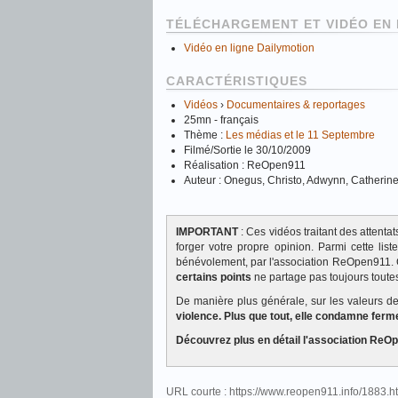
TÉLÉCHARGEMENT ET VIDÉO EN 
Vidéo en ligne Dailymotion
CARACTÉRISTIQUES
Vidéos
›
Documentaires & reportages
25mn - français
Thème :
Les médias et le 11 Septembre
Filmé/Sortie le 30/10/2009
Réalisation : ReOpen911
Auteur : Onegus, Christo, Adwynn, Catherin
IMPORTANT
: Ces vidéos traitant des attent
forger votre propre opinion. Parmi cette lis
bénévolement, par l'association ReOpen911. 
certains points
ne partage pas toujours toutes
De manière plus générale, sur les valeurs 
violence. Plus que tout, elle condamne ferm
Découvrez plus en détail l'association R
URL courte : https://www.reopen911.info/1883.