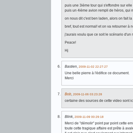
puis une 3ième tour qui s'effondre sur el
puis un 4ième avion rempli de héros, qui n
on nous dit c'est ben laden, alors on fait la 
bref, tout est normal! et on va retourner à
j'aurais voulu que ce soit le scénario d'un
Peace!
Hj
Bastien
,
2009-11-02 22:27:27
Une belle pierre à l'édifice ce document.
Merci
Bob
,
2009-11-06 03:23:28
certaine des sources de cette video sont i
Blink
,
2009-11-09 00:29:18
Merci de "démolir" point par point cette e
toute cette tragique affaire est prête à av