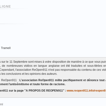
LIGNE
e Tramell
ats sur le 11 Septembre sont mises à votre disposition de manière à ce que vous pui
te, de nombreuses vidéos en langue anglaise ont été traduites et sous-titrées en
Cependant, l'association ReOpen911 n'est pas responsable du contenu de ces vi
 les conclusions et les opinions des auteurs.
de ReOpen911 :
L'association ReOpen911 milite pacifiquement et dénonce tout 
ement l'antisémitisme et toute forme de racisme.
eOpen911 sur la page "A PROPOS DE REOPEN911" :
www.reopen911.info/reopen9
html