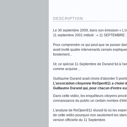
DESCRIPTION
Le 30 septembre 2009, dans son émission « L'ob
11 septembre 2001 intitulé : « 11 SEPTEMB
Pour comprendre ce qui peut que se passer dans 
avait invité quatre intervenants censés expliqu
fondement...
Or, ce spécial 11-Septembre de Durand fut à l'an
comme acquise…
Guillaume Durand avait choisi d'aborder 5 points
L'association citoyenne ReOpen911 a choisi de
Guillaume Durand qui, pour chacun d’entre eux
Dans cette vidéo, les enquêteurs citoyens procèd
connaissance du public un certain nombre d'élém
L'analyse de ReOpen911 réussit là où les expe
de cette vidéo pourquoi non seulement les stars,
version officielle du 11 Septembre.