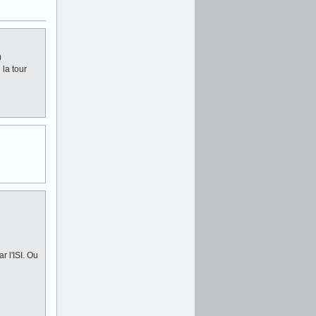
)
 la tour
n
 l'ISI. Ou