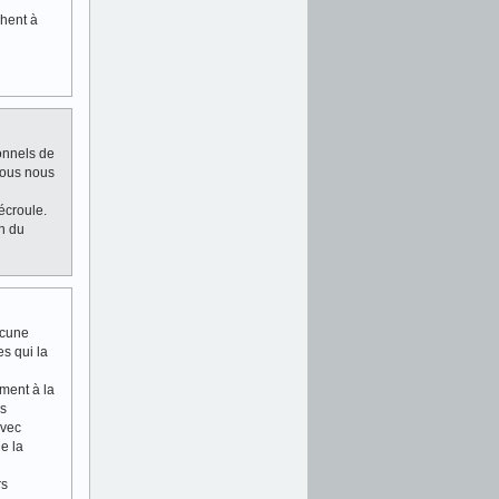
chent à
ionnels de
 nous nous
écroule.
n du
acune
es qui la
ment à la
us
avec
e la
rs