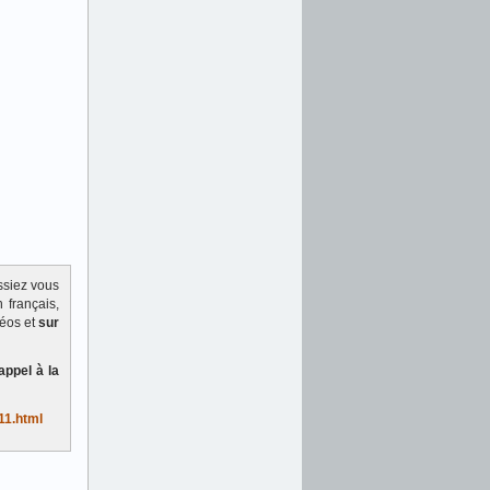
ssiez vous
 français,
déos et
sur
appel à la
11.html