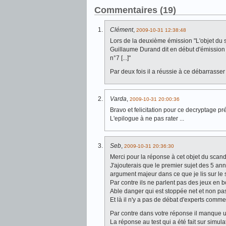
Commentaires (19)
Clément
,
2009-10-31 12:38:48
Lors de la deuxième émission "L'objet du 
Guillaume Durand dit en début d'émission :"
n°7 [...]"
Par deux fois il a réussie à ce débarrasse
Varda
,
2009-10-31 20:00:36
Bravo et felicitation pour ce decryptage préc
L'epilogue à ne pas rater ...
Seb
,
2009-10-31 20:36:30
Merci pour la réponse à cet objet du scandal
J'ajouterais que le premier sujet des 5 
argument majeur dans ce que je lis sur le s
Par contre ils ne parlent pas des jeux en 
Able danger qui est stoppée net et non pas
Et là il n'y a pas de débat d'experts comm
Par contre dans votre réponse il manque un
La réponse au test qui a été fait sur simu