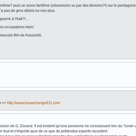
le même? puis un avion fantôme (néanmoins vu par des témoins?!) sur le pentagone
'a pas de gros débris lui non plus.
guerre à l'Irak?!...
 nos occupations hein!
 mauvais film de Kassovitz.
ci =>
http://www.loosechange911.com
mission de G. Durand. Il est évident qu'une personne ne connaissant rien du "cover 
aler tout et n'importe quoi de ce que de prétendus experts racontent.