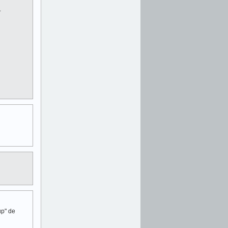
.
up" de