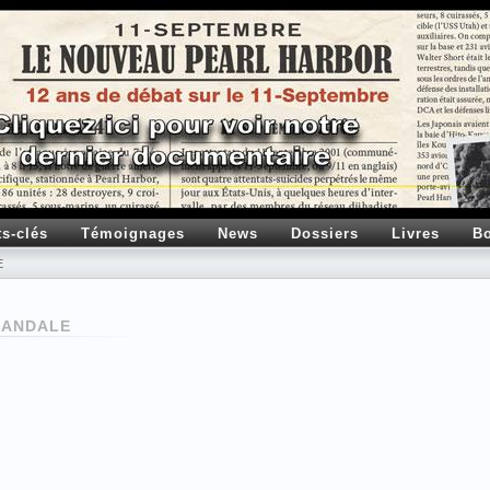
ts-clés
Témoignages
News
Dossiers
Livres
Bo
E
CANDALE