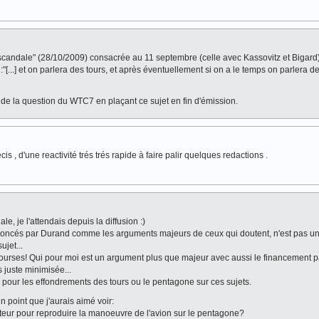
scandale" (28/10/2009) consacrée au 11 septembre (celle avec Kassovitz et Bigard
[...] et on parlera des tours, et après éventuellement si on a le temps on parlera de
r de la question du WTC7 en plaçant ce sujet en fin d'émission.
is , d'une reactivité trés trés rapide à faire palir quelques redactions .
e, je l'attendais depuis la diffusion :)
annoncés par Durand comme les arguments majeurs de ceux qui doutent, n'est pas u
ujet...
bourses! Qui pour moi est un argument plus que majeur avec aussi le financement par
 juste minimisée...
e pour les effondrements des tours ou le pentagone sur ces sujets.
 point que j'aurais aimé voir:
lateur pour reproduire la manoeuvre de l'avion sur le pentagone?