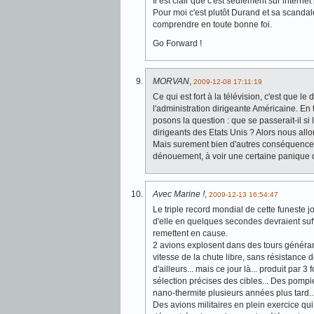
Il est clair que c'est seulement sur internet
Pour moi c'est plutôt Durand et sa scandal
comprendre en toute bonne foi.
Go Forward !
MORVAN
,
2009-12-08 17:11:19
Ce qui est fort à la télévision, c'est que l
l'administration dirigeante Américaine. En 
posons la question : que se passerait-il si
dirigeants des Etats Unis ? Alors nous al
Mais surement bien d'autres conséquence
dénouement, à voir une certaine panique 
Avec Marine !
,
2009-12-13 16:54:47
Le triple record mondial de cette funeste 
d'elle en quelques secondes devraient suffir
remettent en cause.
2 avions explosent dans des tours généran
vitesse de la chute libre, sans résistance d
d'ailleurs... mais ce jour là... produit par 
sélection précises des cibles... Des pomp
nano-thermite plusieurs années plus tard..
Des avions militaires en plein exercice qui