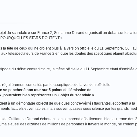
jet du scandale » sur France 2, Guillaume Durand organisait un débat sur les atte
RE : POURQUOI LES STARS DOUTENT ».
la tête de ceux qui ne croient plus à la version officielle du 11 Septembre, Guill
er aux téléspectateurs de France 2 en quoi les doutes des sceptiques étaient absol
tipode du débat contradictoire, la thèse officielle du 11 Septembre étant d’emblée
 régulièrement contestés par les sceptiques de la version officielle.
 se pencher à son tour sur 5 points de l’émission de
, pourraient bien représenter un « objet du scandale ».
ent à un démontage objectif de quelques contre-vérités flagrantes, et portent à la
ents factuels et vérifiables, mais souvent passés sous silence par les grands méd
rts de Guillaume Durand échouent : on comprend effectivement bien au terme des 
 mais aussi des dizaines de millions de personnes à travers le monde, ne croient p