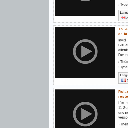
› Type
Lang
e
Th. A
de l
Invité
Guilla
attent
l’aven
› Thè
› Type
Lang
f
Rola
rest
L'ex-m
11-Sep
une no
versio
› Thè