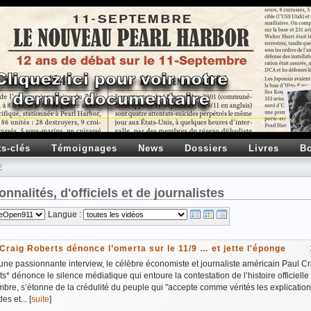
ts-clés
Témoignages
News
Dossiers
Livres
Bo
E
nnalités, d'officiels et de journalistes
Langue :
Craig Roberts dénonce l’omerta sur le 11/9 … et jette l'éponge
ne passionnante interview, le célèbre économiste et journaliste américain Paul Cr
s* dénonce le silence médiatique qui entoure la contestation de l’histoire officielle
bre, s’étonne de la crédulité du peuple qui "accepte comme vérités les explication
es et... [
suite
]