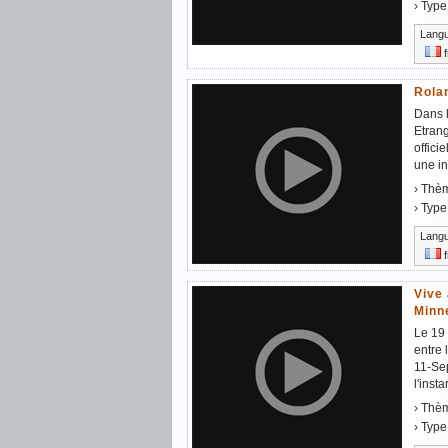
› Type
Lang
f
Rolan
Dans l
Etrang
offic
une in
› Thè
› Type
Lang
f
Vive 
Minne
Le 19 
entre 
11-Sep
l'insta
› Thè
› Type