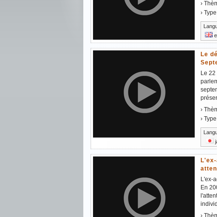
› Thè
› Type
Lang
e
Le dé
Sept
Le 22 
parlem
septe
présen
› Thè
› Type
Lang
j
L'ex-
atte
L'ex-a
En 20
l'atte
individ
› Thè