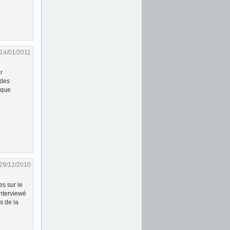
14/01/2011
r
 des
 que
29/12/2010
s sur le
Interviewé
s de la