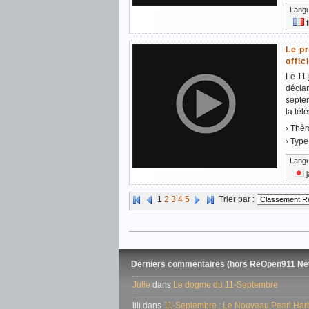
Lang
f
Le pr
offic
Le 11 
déclar
septem
la tél
› Thè
› Type
Lang
j
1
2
3
4
5
Trier par :
Derniers commentaires (hors ReOpen911 Ne
Julie
dans
Le dogme du 11-Septembre
lili dans
11-Septembre : Le Nouveau Pearl Harbo