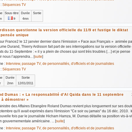
 :
Séquences TV
ue
Sous-titre
Durée
Sortie
n
fr
4mn
rdisson questionne la version officielle du 11/9 et fustige le diktat
a pensée unique
 sur France2 le 12 janvier dernier dans l'émission « Face aux Français » animée pa
ume Durand, Thierry Ardisson fait part de ses interrogations sur la version officielle
ats du 11-Septembre : « il y a plein de choses qui sont très troubles […] et je pense
ir nous l’apprendra... [
suite
]
me :
Interview, passage TV, de personnalités, d'officiels et de journalistes
 :
Séquences TV
ue
Durée
Sortie
r
2mn
12/01/2011
nd Dumas : « La responsabilité d’Al Qaïda dans le 11 septembre
e à démontrer »
inistre des Affaires Etrangère Roland Dumas revient plus longuement sur ses doute
tembre qu'il avait exprimés dans l'émission "Ce soir ou jamais" du 16 déc. 2010. 
uvelle fois par le journaliste Hicham Hamza, M. Dumas détaille sa position vis-à-vi
n gouvernementale américaine. ... [
suite
]
me :
Interview, passage TV, de personnalités, d'officiels et de journalistes