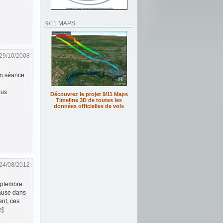
9/11 MAPS
29/10/2008
 en séance
1
ous
Découvrez le projet 9/11 Maps
Timeline 3D de toutes les
données officielles de vols
24/08/2012
eptembre.
cause dans
ent, ces
e
]