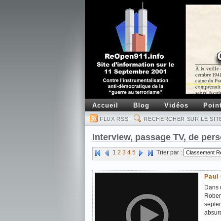
Accueil
Blog
Vidéos
Poin
FLUX RSS
RECHERCHER SUR LE SIT
Interview, passage TV, de perso
1
2
3
4
5
Trier par :
Paul 
Dans u
Robert
septem
absurd