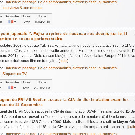
me :
Interview, passage TV, de personnalités, d'officiels et de journalistes
 :
Interviews & conférences
ue
Sous-titre
Durée
Sortie
n
fr
12mn
07/04/2010
puté japonais Y. Fujita exprime de nouveau ses doutes sur le 11
embre en séance parlementaire
octobre 2008, le député Yukihisa Fujita a fait une nouvelle déclaration sur le 11/9
entaire. C'est la deuxième fois cette année que Fujita exprime ses doutes sur le 1
mbre 2001 devant la Diète (assemblée) du Japon. L'Association Reopen911.info v
te un extrait sous-titré en français... [
suite
]
me :
Interview, passage TV, de personnalités, d'officiels et de journalistes
 :
Séquences TV
ue
Sous-titre
Durée
Sortie
a
fr
6mn
22/10/2008
agent du FBI Ali Soufan accuse la CIA de dissimulation avant les
ntats du 11-Septembre
gent du FBI Ali Soufan accuse la CIA de dissimulation AVANT les attentats du 11-S
01 Ali Soufan se trouvait au Yémen à la poursuite de membres d'al-Qaïda mis en 
ntat contre le navire USS Cole en 2000. Mais tandis qu'il les cherchait au Moyen-Ori
us étaient déjà sur le sol US - et la CIA le savait - et ils préparaient - selon la... [
suit
me :
Interview, passage TV, de personnalités, d'officiels et de journalistes