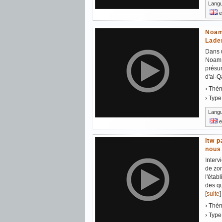
Lang
e
Noam
Lade
Dans u
Noam 
présu
d'al-Q
› Thè
› Type
Lang
e
Itw p
nous
Interv
de zon
l'étab
des qu
[
suite
]
› Thè
› Type