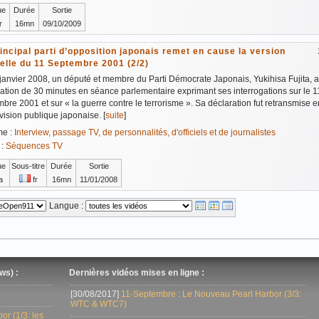
ue
Durée
Sortie
r
16mn
09/10/2009
incipal parti d’opposition japonais remet en cause la version
ielle du 11 Septembre 2001 (2/2)
janvier 2008, un député et membre du Parti Démocrate Japonais, Yukihisa Fujita, a 
ation de 30 minutes en séance parlementaire exprimant ses interrogations sur le 1
bre 2001 et sur « la guerre contre le terrorisme ». Sa déclaration fut retransmise en
évision publique japonaise. [
suite
]
me :
Interview, passage TV, de personnalités, d'officiels et de journalistes
 :
Séquences TV
ue
Sous-titre
Durée
Sortie
a
fr
16mn
11/01/2008
Langue :
ws) :
Dernières vidéos mises en ligne :
[30/08/2017]
11-Septembre : Le Nouveau Pearl Harbor (3/3:
WTC & WTC7)
r (1/3: les