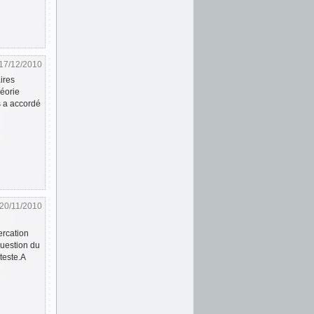
17/12/2010
ires
héorie
s a accordé
20/11/2010
ercation
question du
teste.A