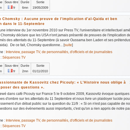
ue
Sous-titre
Durée
Sortie
n
fr
6mn
19/05/2009
 Chomsky : Aucune preuve de l'implication d'al-Qaida et ben
n dans le 11-Septembre
ne interview du 1er novembre 2010 sur Press TV, l'universitaire et intellectuel amé
Chomsky déclare que les USA n'ont jamais présenté de preuves de l'implication d
més des attentats du 11-Septembre (à savoir Oussama ben Laden et ses prétendu
aida). De ce fait, Chomsky questionne... [
suite
]
me :
Interview, passage TV, de personnalités, d'officiels et de journalistes
 :
Séquences TV
ue
Sous-titre
Durée
Sortie
n
fr
2mn
01/11/2010
assionnante de Kassovitz chez Picouly: « L'Histoire nous oblige à
 poser des questions ».
iewé dans café Picouly sur France 5 le 9 octobre 2009, Kassovitz évoque quelque
es d'ombre sur les attentats du 11 Septembre et nous livre un plaidoyer lucide pou
lissement d'un débat public sur la question du 11/9 : « Si on n'est pas capable de n
estions sur des évènements aussi importants, c'est qu'on a rien appris de notre pass
me :
Interview, passage TV, de personnalités, d'officiels et de journalistes
 :
Séquences TV