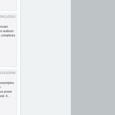
09/11/2010
ricain
es auteurs
s complices
13/10/2009
s exemples
r
ous poser
é. Il...