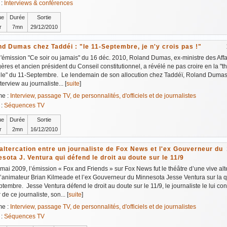
 :
Interviews & conférences
ue
Durée
Sortie
r
7mn
29/12/2010
d Dumas chez Taddéi : "le 11-Septembre, je n'y crois pas !"
'émission "Ce soir ou jamais" du 16 déc. 2010, Roland Dumas, ex-ministre des Affa
ères et ancien président du Conseil constitutionnel, a révélé ne pas croire en la "t
ielle" du 11-Septembre. Le lendemain de son allocution chez Taddéï, Roland Duma
terview au journaliste... [
suite
]
me :
Interview, passage TV, de personnalités, d'officiels et de journalistes
 :
Séquences TV
ue
Durée
Sortie
r
2mn
16/12/2010
altercation entre un journaliste de Fox News et l'ex Gouverneur du
sota J. Ventura qui défend le droit au doute sur le 11/9
mai 2009, l’émission « Fox and Friends » sur Fox News fut le théâtre d’une vive alt
l’animateur Brian Kilmeade et l’ex Gouverneur du Minnesota Jesse Ventura sur la 
tembre. Jesse Ventura défend le droit au doute sur le 11/9, le journaliste le lui con
r de ce journaliste, son... [
suite
]
me :
Interview, passage TV, de personnalités, d'officiels et de journalistes
 :
Séquences TV