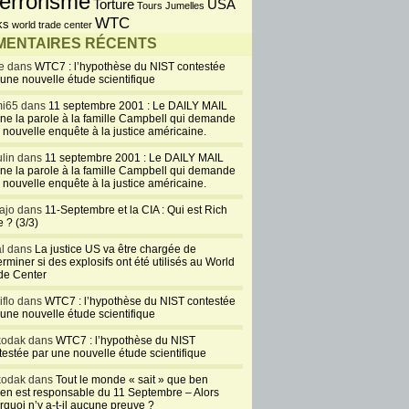
errorisme
USA
Torture
Tours Jumelles
Une réaction
WTC
ks
world trade center
chimique
ENTAIRES RÉCENTS
expliquerait
e dans
WTC7 : l’hypothèse du NIST contestée
l’effondrement des
 une nouvelle étude scientifique
Tours Jumelles
septembre 22, 2011
i65 dans
11 septembre 2001 : Le DAILY MAIL
ne la parole à la famille Campbell qui demande
Voici une nouvelle
 nouvelle enquête à la justice américaine.
thèse sur les causes
ondrement des Tours Jumelles le 11 septembre
lin dans
11 septembre 2001 : Le DAILY MAIL
ew York. Elle nous vient d’un chercheur
ne la parole à la famille Campbell qui demande
 nouvelle enquête à la justice américaine.
 en matériaux travaillant au SINTEF, qui l’a...
ajo dans
11-Septembre et la CIA : Qui est Rich
+
36 Commentaires
 ? (3/3)
« 11/9 : Des
al dans
La justice US va être chargée de
rminer si des explosifs ont été utilisés au World
experts
de Center
s’expriment »
iflo dans
WTC7 : l’hypothèse du NIST contestée
Le
 une nouvelle étude scientifique
kodak dans
WTC7 : l’hypothèse du NIST
aire-choc des Architectes & Ingénieurs
testée par une nouvelle étude scientifique
011
kodak dans
Tout le monde « sait » que ben
e à la sortie, dans les jours qui viennent, du tout
en est responsable du 11 Septembre – Alors
documentaire de l’association des Architectes et
rquoi n’y a-t-il aucune preuve ?