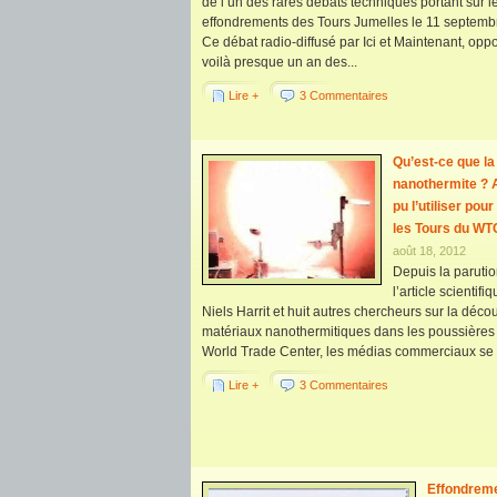
de l’un des rares débats techniques portant sur l
effondrements des Tours Jumelles le 11 septemb
Ce débat radio-diffusé par Ici et Maintenant, oppo
voilà presque un an des...
Lire +
3 Commentaires
Qu’est-ce que la
nanothermite ? 
pu l’utiliser pour
les Tours du WT
août 18, 2012
Depuis la paruti
l’article scientifi
Niels Harrit et huit autres chercheurs sur la déco
matériaux nanothermitiques dans les poussières
World Trade Center, les médias commerciaux se s
Lire +
3 Commentaires
Effondrem