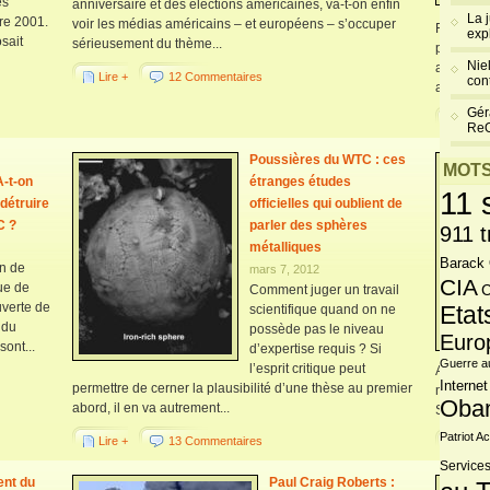
es
anniversaire et des élections américaines, va-t-on enfin
La 
re 2001.
voir les médias américains – et européens – s’occuper
Finalemen
exp
sait
sérieusement du thème...
propriéta
Niel
avions pi
Lire +
12 Commentaires
cont
accepté q
Gér
Lire 
Re
Poussières du WTC : ces
MOTS
A-t-on
étranges études
11 
 détruire
officielles qui oublient de
C ?
parler des sphères
911 t
métalliques
Barack
on de
mars 7, 2012
CIA
que de
Comment juger un travail
C
uverte de
Etat
scientifique quand on ne
 du
possède pas le niveau
Euro
ont...
d’expertise requis ? Si
Guerre a
l’esprit critique peut
Architect
Internet
permettre de cerner la plausibilité d’une thèse au premier
nous inté
Oba
abord, il en va autrement...
Squibs »,
Patriot Ac
Lire +
13 Commentaires
Lire 
Services
ent du
Paul Craig Roberts :