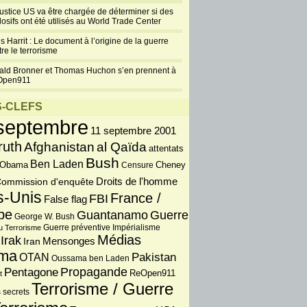
septembre 6, 2012
justice US va être chargée de déterminer si des
t, ce procès devrait bien avoir lieu. Les
losifs ont été utilisés au World Trade Center
ires des tours détruites vont attaquer ceux des
s Harrit : Le document à l’origine de la guerre
ratés. Un juge fédéral de New York a en effet
re le terrorisme
ue les...
ald Bronner et Thomas Huchon s’en prennent à
+
5 Commentaires
Open911
11-Septembre : A quoi
-CLEFS
sont dues les projections
septembre
horizontales (squibs) ?
11 septembre 2001
Réponse des Architectes
ruth
Afghanistan
al Qaïda
attentats
et ingénieurs pour la
Bush
Ben Laden
 Obama
Censure
Cheney
vérité sur le 11/9 (+ Vidéo)
Droits de l'homme
ommission d'enquête
février 21, 2012
s-Unis
Suite de notre série de
France /
FBI
False flag
Questions/Réponses (FAQ)
pe
Guantanamo
Guerre
George W. Bush
tirées du site des
Guerre préventive
u Terrorisme
Impérialisme
es et Ingénieurs pour la vérité sur le 11/9. Nous
Médias
Irak
Iran
Mensonges
ressons cette fois à ce qui a pu causer ces »
ma
OTAN
Pakistan
 ces projections...
Oussama ben Laden
Propagande
Pentagone
ReOpen911
t
+
7 Commentaires
Terrorisme / Guerre
 secrets
Nouvelle thèse :