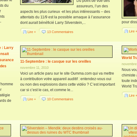
détail le
Du point de vue des
ats du
assureurs, l’un des
r
aspects les plus curieux -et les plus intéressants – des
ents
attentats du 11/9 est la possible arnaque à l’assurance
-
pour dissi
dont aurait bénéficié Larry Silverstein,...
Lire 
Lire +
13 Commentaires
 : Larry
ensait
World Tr
ssurance
11-Septembre : le casque sur les oreilles
novembre 
 des
novembre 11, 2010
Nous vou
Voici un article paru sur le site Oumma.com qui va mettre
chimiste 
à contribution votre appareil auditif : entendez-vous oui
toute in
 d’homme
ou non des explosions dans cette vidéo ? C’est important
World Tr
ur
car si c’est le cas, et comme le...
ratégie
Lire 
Lire +
10 Commentaires
ards de