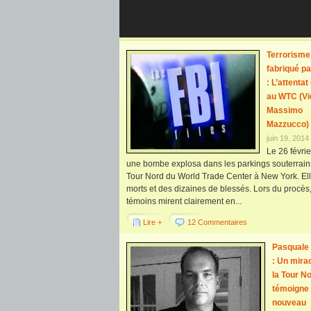
Terrorisme
fabriqué pa
: L’attenta
au WTC (Vi
Massimo
Mazzucco)
juin 19, 2014
Le 26 févri
une bombe explosa dans les parkings souterrain
Tour Nord du World Trade Center à New York. Elle
morts et des dizaines de blessés. Lors du procès,
témoins mirent clairement en...
Lire +
12 Commentaires
Pasquale 
: Un mira
la Tour N
témoigne
nouveau