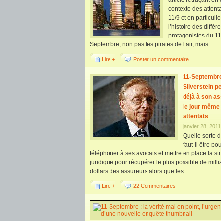
article retraçant en 
contexte des attent
11/9 et en particulie
l’histoire des différ
protagonistes du 11
Septembre, non pas les pirates de l’air, mais...
Lire +
Poster un commentaire
11-Septembre
Silverstein p
déjà à son a
le jour même
attentats
janvier 28, 2011
Quelle sorte
faut-il être po
téléphoner à ses avocats et mettre en place la st
juridique pour récupérer le plus possible de milli
dollars des assureurs alors que les...
Lire +
22 Commentaires