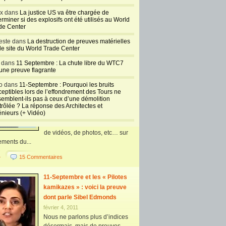
s pour la vérité sur le 11/9 fondée par Richard
ux dans
La justice US va être chargée de
ci une...
rminer si des explosifs ont été utilisés au World
de Center
+
7 Commentaires
este dans
La destruction de preuves matérielles
11-Septembre : Nouvelles
 le site du World Trade Center
photos haute-définition de
l dans
11 Septembre : La chute libre du WTC7
l’effondrement de la tour nord
 une preuve flagrante
mai 19, 2011
o dans
11-Septembre : Pourquoi les bruits
L’organisation à but non lucratif
ceptibles lors de l’effondrement des Tours ne
International Center for 911
semblent-ils pas à ceux d’une démolition
Studies avait obtenu et diffusé
trôlée ? La réponse des Architectes et
énieurs (+ Vidéo)
en 2010 un ensemble
impressionnant de documents,
de vidéos, de photos, etc… sur
ements du...
+
15 Commentaires
11-Septembre et les « Pilotes
kamikazes » : voici la preuve
dont parle Sibel Edmonds
février 4, 2011
Nous ne parlons plus d’indices