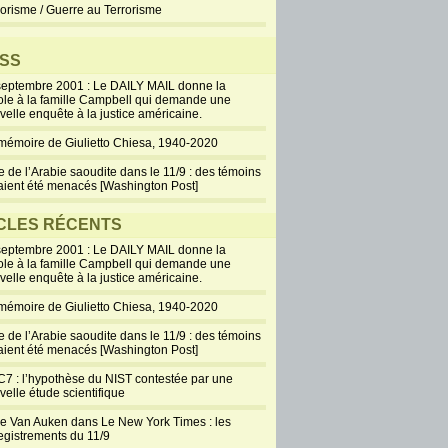
Pentagone le 11-
rorisme / Guerre au Terrorisme
Septembre, les attentats
de New York, qui ont
SS
détruit le même jour les
urs du Word Trade Center, présentent un nombre
septembre 2001 : Le DAILY MAIL donne la
ble d’anomalies par rapport...
ole à la famille Campbell qui demande une
velle enquête à la justice américaine.
+
11 Commentaires
mémoire de Giulietto Chiesa, 1940-2020
e de l’Arabie saoudite dans le 11/9 : des témoins
aient été menacés [Washington Post]
CLES RÉCENTS
septembre 2001 : Le DAILY MAIL donne la
ole à la famille Campbell qui demande une
velle enquête à la justice américaine.
mémoire de Giulietto Chiesa, 1940-2020
[Brève] 11-Septembre :
e de l’Arabie saoudite dans le 11/9 : des témoins
aient été menacés [Washington Post]
Silverstein attaque les 2
compagnies aériennes
7 : l’hypothèse du NIST contestée par une
velle étude scientifique
United et American
Airlines pour
ie Van Auken dans Le New York Times : les
« négligence »
egistrements du 11/9