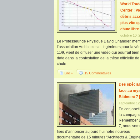
World Trad
Center : Vi
débris acc
plus vite q
chute libre
octobre 10, 
Le Professeur de Physique David Chandler, me
l’association Architectes et Ingénieurs pour la véri
11/9, vient de diffuser une vidéo qui pourrait bien 
date dans la contestation de la thèse officielle de
chute...
Lire +
15 Commentaires
Des spécial
face au mys
Bâtiment 7 
septembre 12
En conjonct
la campagn
Remember B
7, nous so
fiers d’annoncer aujourd’hui notre nouveau
documentaire de 15 minutes “Architects & Engine