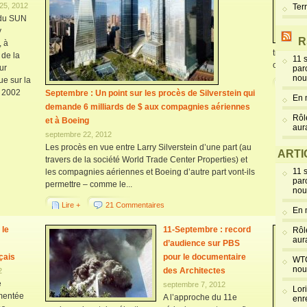
25, 2012
Ter
 du SUN
y
R
, à
trois to
 de la
11 
considéra
ur
par
nou
e sur la
Lire 
n 2002
Septembre : Un point sur les procès de Silverstein qui
En 
demande 6 milliards de $ aux compagnies aériennes
Rôl
et à Boeing
aur
septembre 22, 2012
Les procès en vue entre Larry Silverstein d’une part (au
ARTI
travers de la société World Trade Center Properties) et
11 
les compagnies aériennes et Boeing d’autre part vont-ils
par
permettre – comme le...
nou
Lire +
21 Commentaires
En 
 le
11-Septembre : record
Rôl
aur
d’audience sur PBS
çais
pour le documentaire
WTC
nou
des Architectes
2
e
septembre 7, 2012
Lor
umentée
A l’approche du 11e
enr