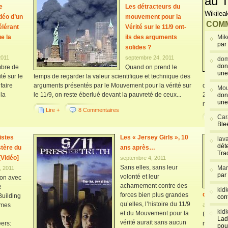
au T
e
Les détracteurs du
Wikilea
déo d’un
mouvement pour la
COMM
élérant
Vérité sur le 11/9 ont-
ue la
ils des arguments
Mik
par
solides ?
2011
septembre 24, 2011
dom
don
mbre de
Quand on prend le
une
té sur le
temps de regarder la valeur scientifique et technique des
faire
arguments présentés par le Mouvement pour la vérité sur
de l’eff
Mou
 la
le 11/9, on reste éberlué devant la pauvreté de ceux...
2001 à N
don
une
norvégien
Lire +
8 Commentaires
Car
Lire 
Blee
istes
Les « Jersey Girls », 10
lav
déte
tère du
ans après…
Tra
[Vidéo]
septembre 4, 2011
Sans elles, sans leur
Mar
, 2011
par
volonté et leur
ion avec
acharnement contre des
e
kid
document
forces bien plus grandes
uilding
con
qu’elles, l’histoire du 11/9
mmes
août 24, 2
kid
et du Mouvement pour la
En prélud
Lad
vérité aurait sans aucun
ers:
nouveau 
pou