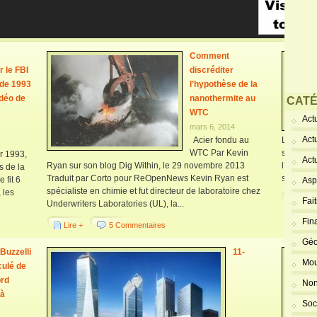
Comment
r le FBI
discréditer
t de 1993
l’hypothèse de la
déo de
nanothermite au
CATÉ
WTC
Actu
mars 6, 2014
Act
Acier fondu au
L’associa
WTC Par Kevin
sur le 1
er 1993,
Act
Ryan sur son blog Dig Within, le 29 novembre 2013
l’archit
s de la
Traduit par Corto pour ReOpenNews Kevin Ryan est
sont livré
 fit 6
Asp
spécialiste en chimie et fut directeur de laboratoire chez
 les
Lire 
Fai
Underwriters Laboratories (UL), la...
Fin
Lire +
5 Commentaires
Géo
Buzzelli
11-
Mou
culé de
ord
Non
 à
Soc