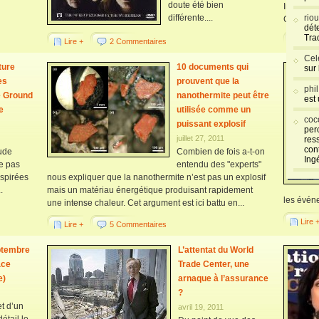
doute été bien
Ingénieur
différente....
rio
Gage, voi
déte
Tra
Lire 
Lire +
2 Commentaires
Cel
ture
10 documents qui
sur
es
prouvent que la
phi
e Ground
nanothermite peut être
est
e
utilisée comme un
coc
puissant explosif
per
juillet 27, 2011
res
con
ude
Combien de fois a-t-on
Ing
te pas
entendu des "experts"
espirées
nous expliquer que la nanothermite n’est pas un explosif
.
mais un matériau énergétique produisant rapidement
les évén
une intense chaleur. Cet argument est ici battu en...
Lire 
Lire +
5 Commentaires
ptembre
L’attentat du World
ace
Trade Center, une
e)
arnaque à l’assurance
?
et d’un
avril 19, 2011