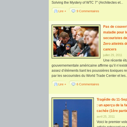
Solving the Mystery of WTC 7” (Architectes et...
Lire +
9 Commentaires
Pas de couver
maladie pour l
secouristes d
Zero atteints d
cancers
juillet 29, 2011
Une récente ét
gouvernementale américaine affirme qu’il n’exis
assez d’éléments liant les poussières toxiques r
par les secouristes du World Trade Center et les..
Lire +
6 Commentaires
Tragédie du 11-Se
: un aperçu de la f
cachée (1ère parti
avril 25, 2011
Voici le premier vol