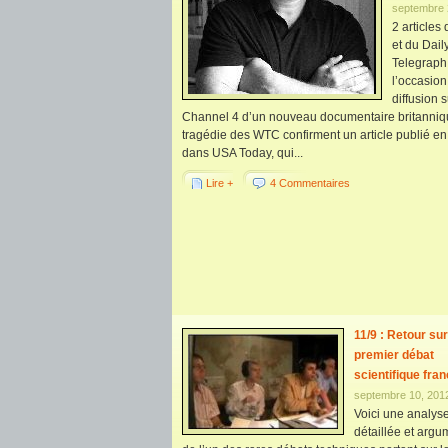
septembre 
2 articles
et du Dail
Telegraph
l’occasion
diffusion s
Channel 4 d’un nouveau documentaire britanniqu
tragédie des WTC confirment un article publié e
dans USA Today, qui...
Lire +
4 Commentaires
11/9 : Retour sur
premier débat
scientifique fran
septembre 10, 201
Voici une analys
détaillée et arg