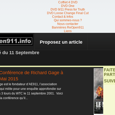
Coffret 4 DVD
DVD One
DVD 9/11 Press for Truth
DVD Loose Change Final Cut
Contact & Infos
Qui sommes-nous ?
Nous contacter
Bannières ReOpen911
Liens
Proposez un article
 NEWS
té du 11 Septembre
FAIT
 Conférence de Richard Gage à
PART
 Mai 2015
SUIV
e est le fondateur d’AE911, l’association
qui milite pour une enquête approfondie sur
s 3 tours du WTC le 11 septembre 2001. Voici
la conférence qu’il...