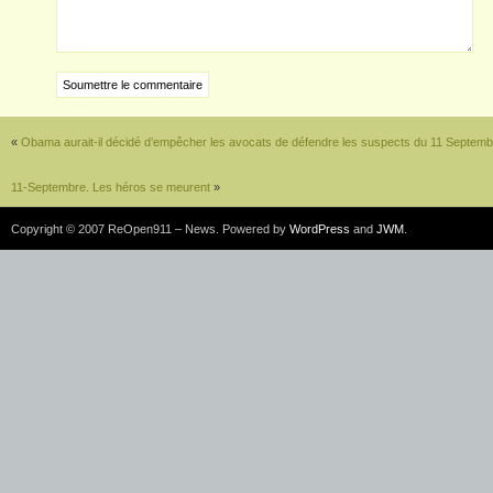
«
Obama aurait-il décidé d’empêcher les avocats de défendre les suspects du 11 Septemb
11-Septembre. Les héros se meurent
»
Copyright © 2007 ReOpen911 – News. Powered by
WordPress
and
JWM
.