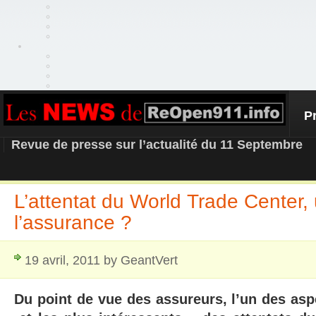
P
REOPEN911 – NEWS
Revue de presse sur l’actualité du 11 Septembre
L’attentat du World Trade Center
l’assurance ?
19 avril, 2011 by GeantVert
Du point de vue des assureurs, l’un des asp