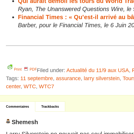
Qui aurait démoli les tours du World Tr
Ryan, The Unanswered Questions Wire, le 9 
Financial Times : « Qu’est-il arrivé au b
Barber, pour le Financial Times, le 6 Juin 2
Filed under:
Actualité du 11/9 aux USA
,
Print
PDF
Tags:
11 septembre
,
assurance
,
larry silverstein
,
Tour
center
,
WTC
,
WTC7
Commentaires
Trackbacks
Shemesh