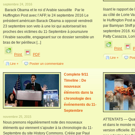
septembre 24, 2016
lisant le rapport d
Barack Obama et le roi d’Arabie saoudite Par le
au côté de Lorie V
Huffington Post avec l’AFP, le 24 septembre 2016 Le
le Huffington Post a
président américain Barack Obama a opposé vendredi
par Bamiyan Shiff po
23 septembre son veto à une loi qui autoriserait les
septembre 2016. Kir
proches des victimes du 11-Septembre à poursuivre
Patty Casazza, Lorie
l’Arabie saoudite, engageant sur ce dossier sensible un
bras de fer périlleux [...]
Print
Print
PDF
Lire +
Pos
Lire +
Poster un commentaire
Complete 9/11
Timeline : De
nouveaux
éléments dans la
chronologie des
événements du 11-
Septembre
novembre 25, 2015
ATTENTATS — Quator
Nous prenons régulièrement note des nouveaux
et dans le monde re
éléments qui viennent s’ajouter à la chronologie du 11-
version officielle. E
Septembre du site History Commons. Créée par Paul