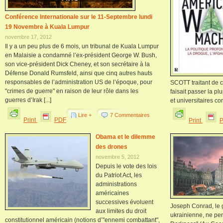
Conférence Internationale sur le 11-Septembre lundi
19 Novembre à Kuala Lumpur
novembre 17, 2012
Il y a un peu plus de 6 mois, un tribunal de Kuala Lumpur
en Malaisie a condamné l’ex-président George W. Bush,
son vice-président Dick Cheney, et son secrétaire à la
Défense Donald Rumsfeld, ainsi que cinq autres hauts
responsables de l’administration US de l’époque, pour
SCOTT traitant de ce
"crimes de guerre" en raison de leur rôle dans les
faisait passer la pl
guerres d’Irak [...]
et universitaires co
Lire +
7 Commentaires
Print
PDF
Print
Obama et le dilemme
des drones
novembre 5, 2012
Depuis le vote des lois
du Patriot Act, les
administrations
américaines
successives évoluent
Joseph Conrad, le 
aux limites du droit
ukrainienne, ne pens
constitutionnel américain (notions d’"ennemi combattant",