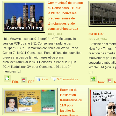
Communiqué de presse
du Consensus 911 sur
le WTC7 : nouvelles
preuves issues de
témoignages et de
plans architecturaux
sur le 11/9
juin 4, 2014
http://www.consensus911.org/fr/ ** Téléchargez la
mars 20, 2014
version PDF du site 9/11 Consensus (traduite par
Affiche de 9 mètre
ReOpen911) ** Démolition contrôlée du World Trade
New-York Times "Co
Center 7 : le 9/11 Consensus Panel diffuse de nouvelles
réaction des médias
preuves issues de témoignages et de plans
Mouvement pour la vé
architecturaux Par le 9/11 Consensus Panel le 3 juin
couverture médiat
2014 Traduit par GV pour Consensus 911 Les 24
2013-2014 (voir la p
membres [...]
[...]
Lire +
5 Commentaires
Print
PDF
Print
Exemple de
l’utilisation
frauduleuse du
11/9 pour
justifier la
surveillance