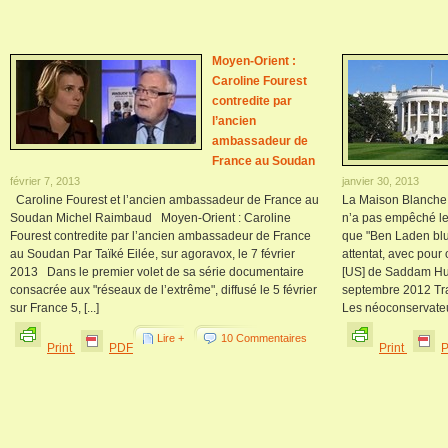
Moyen-Orient :
Caroline Fourest
contredite par
l’ancien
ambassadeur de
France au Soudan
février 7, 2013
janvier 30, 2013
Caroline Fourest et l’ancien ambassadeur de France au
La Maison Blanche
Soudan Michel Raimbaud Moyen-Orient : Caroline
n’a pas empêché le
Fourest contredite par l’ancien ambassadeur de France
que "Ben Laden bluf
au Soudan Par Taïké Eilée, sur agoravox, le 7 février
attentat, avec pour 
2013 Dans le premier volet de sa série documentaire
[US] de Saddam Hus
consacrée aux "réseaux de l’extrême", diffusé le 5 février
septembre 2012 T
sur France 5, [...]
Les néoconservateur
Lire +
10 Commentaires
Print
PDF
Print