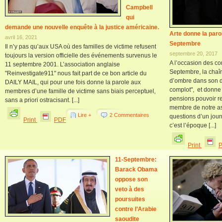
Campbell
qui
demande une nouvelle enquête à la justice américaine.
Arte donne la paro
avril 16, 2021
Septembre
Il n’y pas qu’aux USA où des familles de victime refusent
septembre 20, 2017
toujours la version officielle des événements survenus le
A l’occasion des c
11 septembre 2001. L’association anglaise
Septembre, la chaî
"Reinvestigate911" nous fait part de ce bon article du
d’ombre dans son d
DAILY MAIL, qui pour une fois donne la parole aux
complot", et donne
membres d’une famille de victime sans biais perceptuel,
pensions pouvoir re
sans a priori ostracisant. [...]
membre de notre as
Lire +
2 Commentaires
questions d’un jour
Print
PDF
c’est l’époque [...]
Print
11-Septembre:
Barack Obama
oppose son
veto à des
poursuites
contre l’Arabie
saoudite