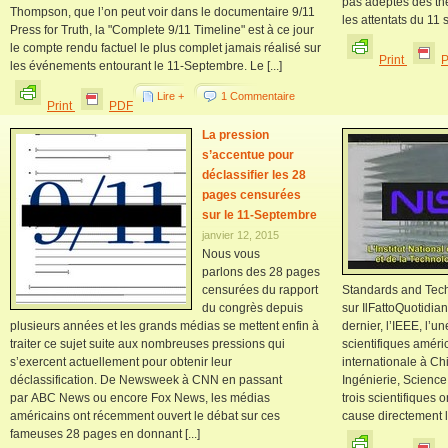
pas adeptes des thé
Thompson, que l’on peut voir dans le documentaire 9/11
les attentats du 11 
Press for Truth, la "Complete 9/11 Timeline" est à ce jour
le compte rendu factuel le plus complet jamais réalisé sur
Print
les événements entourant le 11-Septembre. Le [...]
Lire +
1 Commentaire
Print
PDF
La pression
s’accentue pour
déclassifier les 28
pages censurées
sur le 11-Septembre
janvier 12, 2015
Nous vous
parlons des 28 pages
censurées du rapport
Standards and Tec
du congrès depuis
sur IlFattoQuotidia
plusieurs années et les grands médias se mettent enfin à
dernier, l’IEEE, l’u
traiter ce sujet suite aux nombreuses pressions qui
scientifiques améri
s’exercent actuellement pour obtenir leur
internationale à Ch
déclassification. De Newsweek à CNN en passant
Ingénierie, Science
par ABC News ou encore Fox News, les médias
trois scientifiques 
américains ont récemment ouvert le débat sur ces
cause directement le
fameuses 28 pages en donnant [...]