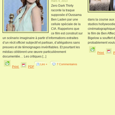
mars 4, 2013
Zero Dark Thirty
raconte la traque
supposée d’Oussama
Ben Laden par une
dans la course aux 
cellule spéciale de la
studios hollywoodie
CIA. Rappelons que
cinématographique 
ce film est construit sur
le film de Ben Affl
un scénario imaginaire à partir d’informations extraites
Bigelow a souffert 
d’un récit officiel subjectif et partisan, d’allégations sans
probablement voulue
preuves et de témoignages invérifiables. Et pourtant les
médias célèbrent une œuvre particulièrement
Print
documentée… Les critiques [...]
Lire +
7 Commentaires
Print
PDF