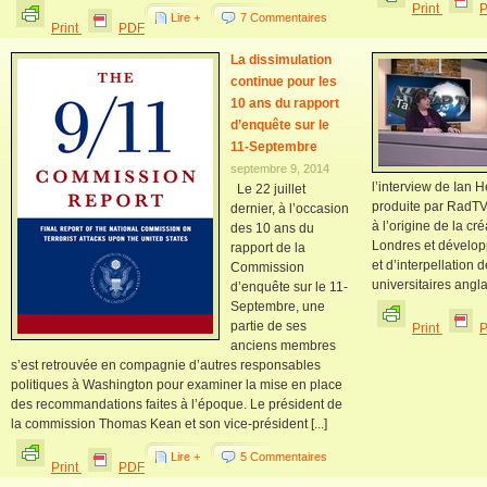
Print
Lire +
7 Commentaires
Print
PDF
La dissimulation
continue pour les
10 ans du rapport
d’enquête sur le
11-Septembre
septembre 9, 2014
l’interview de Ian 
Le 22 juillet
produite par RadTV 
dernier, à l’occasion
à l’origine de la cr
des 10 ans du
Londres et développ
rapport de la
et d’interpellation 
Commission
universitaires anglai
d’enquête sur le 11-
Septembre, une
partie de ses
Print
anciens membres
s’est retrouvée en compagnie d’autres responsables
politiques à Washington pour examiner la mise en place
des recommandations faites à l’époque. Le président de
la commission Thomas Kean et son vice-président [...]
Lire +
5 Commentaires
Print
PDF