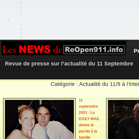
P
REOPEN911 – NEWS
Revue de presse sur l’actualité du 11 Septembre
Catégorie : Actualité du 11/9 à l’inte
11
septembre
2001 : Le
DAILY MAIL
donne la
parole à la
famille