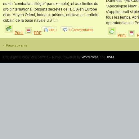
Darkness" (Au Coeu
ou de "combattant illégal" par exemple), et aux limites du
"Apocalypse Now" …
droit international (prisons secrètes de la CIA en Europe
s’appliquerait si bi
et au Moyen Orient, bateaux-prisons, enclave en territoire
tous les temps. Apr
cubain de la base navale US [...]
approfondies de Pete
Lire +
4 Commentaires
Print
PDF
Print
« Page suivante
Copyright © 2007 ReOpen911 – News. Powered by
WordPress
and
JWM
.