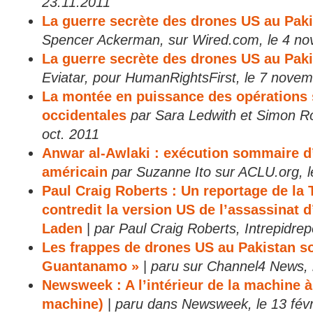
23.11.2011
La guerre secrète des drones US au Paki
Spencer Ackerman, sur Wired.com, le 4 n
La guerre secrète des drones US au Paki
Eviatar, pour HumanRightsFirst, le 7 nove
La montée en puissance des opérations 
occidentales
par Sara Ledwith et Simon R
oct. 2011
Anwar al-Awlaki : exécution sommaire d
américain
par Suzanne Ito sur ACLU.org, l
Paul Craig Roberts : Un reportage de la 
contredit la version US de l’assassinat
Laden
|
par Paul Craig Roberts, Intrepidrep
Les frappes de drones US au Pakistan s
Guantanamo »
|
paru sur Channel4 News, 
Newsweek : A l’intérieur de la machine à t
machine)
|
paru dans Newsweek, le 13 févr