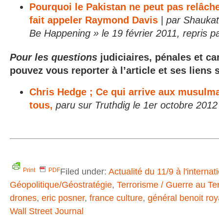
Pourquoi le Pakistan ne peut pas relâch
fait appeler Raymond Davis
|
par Shaukat
Be Happening » le 19 février 2011, repris p
Pour les questions
judiciaires, pénales et ca
pouvez vous reporter à l’article et ses liens 
Chris Hedge ; Ce qui arrive aux musulma
tous,
paru sur Truthdig le 1er octobre 2012
Filed under:
Actualité du 11/9 à l'internat
Print
PDF
Géopolitique/Géostratégie
,
Terrorisme / Guerre au Te
drones
,
eric posner
,
france culture
,
général benoit roy
Wall Street Journal