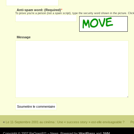
Anti-spam word: (Required)
*
To prove you're a person (not a spam script), type the security word shown in the picture. Click 
Message
«
Le 11-Septembre 2001 au cinéma : Une « success story » est-elle envisageable ?
Po
Copyright © 2007 ReOpen911 – News. Powered by
WordPress
and
JWM
.