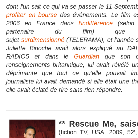
dont l’un sait ce qui va se passer le 11-Septemb
profiter en bourse
des événements. Le film es
2006 en France dans
l’indifférence
(selon 
partenaire du film) que
sujet
surdimensionné
(TELERAMA), et l’année su
Juliette Binoche avait alors expliqué au 
RADIO5 et dans le
Guardian
que son co
renseignements britannique, lui avait révélé un
déprimante que tout ce qu’elle pouvait i
journaliste lui avait demandé si elle était une t
elle avait éclaté de rire sans rien répondre.
,
** Rescue Me
sais
(fiction TV, USA, 2009, 52′,