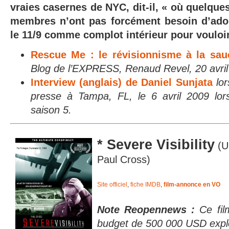
vraies casernes de NYC, dit-il, « où quelque
membres n’ont pas forcément besoin d’adop
le 11/9 comme complot intérieur pour vouloir
Rescue Me : le révisionnisme à la sa
Blog de l’EXPRESS, Renaud Revel, 20 avri
Interview (anglais) de Daniel Sunjata
lo
presse à Tampa, FL, le 6 avril 2009 lo
saison 5.
* Severe Visibility
(U
Paul Cross)
Site officiel
,
fiche IMDB
,
film-annonce en VO
Note Reopennews :
Ce fil
budget de 500 000 USD explo