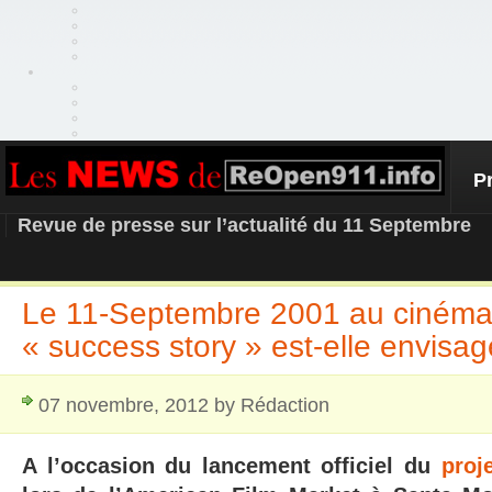
P
REOPEN911 – NEWS
Revue de presse sur l’actualité du 11 Septembre
Le 11-Septembre 2001 au cinéma
« success story » est-elle envisa
07 novembre, 2012 by Rédaction
A l’occasion du lancement officiel du
proj