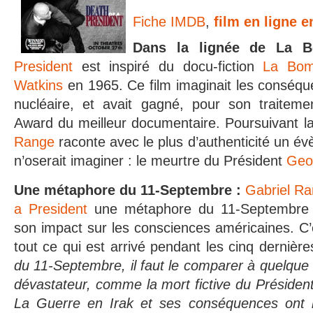
Fiche IMDB
,
film en ligne 
Dans la lignée de La
President
est inspiré du docu-fiction
La Bo
Watkins
en 1965. Ce film imaginait les conséq
nucléaire, et avait gagné, pour son traitemen
Award du meilleur documentaire. Poursuivant 
Range
raconte avec le plus d’authenticité un 
n’oserait imaginer : le meurtre du Président
Geo
Une métaphore du 11-Septembre :
Gabriel R
a President
une métaphore du 11-Septembre 
son impact sur les consciences américaines. C’
tout ce qui est arrivé pendant les cinq derniè
du 11-Septembre, il faut le comparer à quelque
dévastateur, comme la mort fictive du Présiden
La Guerre en Irak et ses conséquences ont r