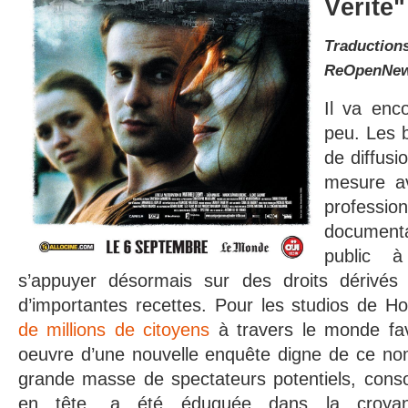
Vérité"
Traducti
ReOpenNe
Il va enco
peu. Les 
de diffus
mesure av
profes
documentai
public 
s’appuyer désormais sur des droits dérivés
d’importantes recettes. Pour les studios de H
de millions de citoyens
à travers le monde fa
oeuvre d’une nouvelle enquête digne de ce nom
grande masse de spectateurs potentiels, con
en tête, a été éduquée dans la croyanc