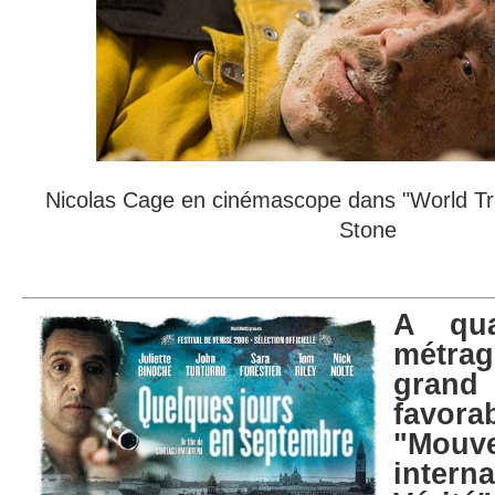
Nicolas Cage en cinémascope dans "World Tra
Stone
A qu
métra
gran
fav
"Mouv
intern