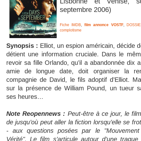
Lisbonne et Venise, s
septembre 2006)
Fiche IMDB
,
film annonce VOSTF
,
DOSSI
complotisme
Synopsis :
Elliot, un espion américain, décide de
détient une information cruciale. Dans le mêm
revoir sa fille Orlando, qu’il a abandonnée dix a
amie de longue date, doit organiser la r
compagnie de David, le fils adoptif d’Elliot. M
sur la présence de William Pound, un tueur s
ses heures…
Note Reopennews :
Peut-être à ce jour, le fi
de jusqu’où peut aller la fiction lorsqu’elle se fr
- aux questions posées par le "Mouvement I
Vérité". Le film s’articule autour d’une traque