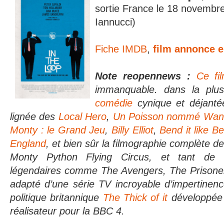
sortie France le 18 novemb
Iannucci)
Fiche IMDB
,
film annonce 
Note reopennews :
Ce fi
immanquable. dans la plus
comédie
cynique et déjantée
lignée des
Local Hero
,
Un Poisson nommé Wan
Monty : le Grand Jeu
,
Billy Elliot
,
Bend it like 
England
, et bien sûr la filmographie complète de
Monty Python Flying Circus, et tant de
légendaires comme The Avengers, The Prisoner 
adapté d’une série TV incroyable d’impertinenc
politique britannique
The Thick of it
développée
réalisateur pour la BBC 4.