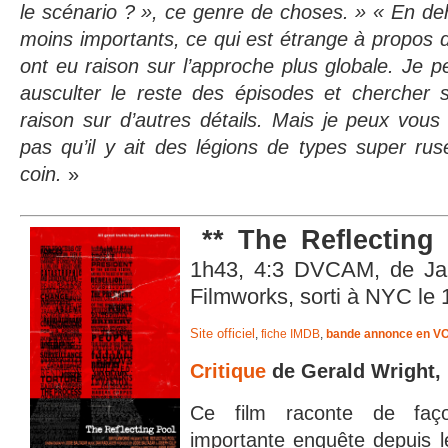
le scénario ? », ce genre de choses. » « En deh
moins importants, ce qui est étrange à propos de 
ont eu raison sur l’approche plus globale. Je 
ausculter le reste des épisodes et chercher s
raison sur d’autres détails. Mais je peux vous 
pas qu’il y ait des légions de types super ru
coin.
»
** The Reflectin
1h43, 4:3 DVCAM, de Ja
Filmworks, sorti à NYC le 1
Site officiel
,
fiche IMDB
,
bande annonce en V
Critique
de Gerald Wright, 
Ce film raconte de faço
importante enquête depuis l