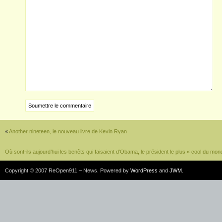
«
Another nineteen, le nouveau livre de Kevin Ryan
Où sont-ils aujourd’hui les benêts qui faisaient d’Obama, le président le plus « cool du mon
Copyright © 2007 ReOpen911 – News. Powered by
WordPress
and
JWM
.