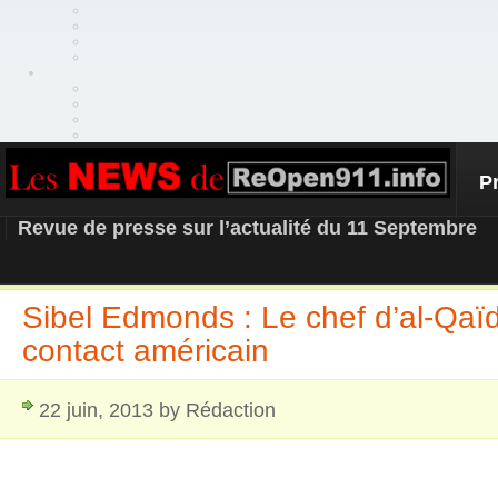
P
REOPEN911 – NEWS
Revue de presse sur l’actualité du 11 Septembre
Sibel Edmonds : Le chef d’al-Qaïd
contact américain
22 juin, 2013 by Rédaction