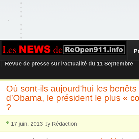
P
REOPEN911 – NEWS
Revue de presse sur l’actualité du 11 Septembre
Où sont-ils aujourd’hui les benêts 
d’Obama, le président le plus « 
?
17 juin, 2013 by Rédaction