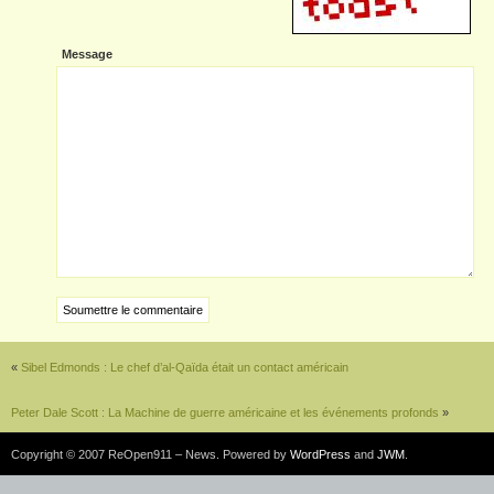
Message
«
Sibel Edmonds : Le chef d’al-Qaïda était un contact américain
Peter Dale Scott : La Machine de guerre américaine et les événements profonds
»
Copyright © 2007 ReOpen911 – News. Powered by
WordPress
and
JWM
.