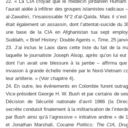
22. « La CIA croyait que le médecin jordanien Humam K
l’aurait aidée à infiltrer des groupes islamistes radicau
al-Zawahiri, l’insaisissable N°2 d’al-Qaïda. Mais il s’es
était également un assassin, dont l’attentat-suicide du
une base de la CIA en Afghanistan tua sept employ
Suddath, « Brief History: Double Agents »,
Time
, 25 janv
23. J’ai inclus le Laos dans cette liste du fait de la 
laquelle le journaliste Joseph Alsop, après qu’on lui eut
dont l’un avait une blessure à la jambe – affirma que
invasion à grande échelle menée par le Nord-Vietnam c
leur artillerie. » (Voir chapitre 4).
24. En outre, les événements en Colombie furent outra
Vice-président George H. W. Bush et par certains de ses 
Décision de Sécurité nationale d’avril 1986 (la Direc
secrète conduisit finalement à la militarisation de l’inter
par Bush ainsi qu’à l’agressive « initiative andine » de 
et Jonathan Marshall,
Cocaine Politics: The CIA, Dru