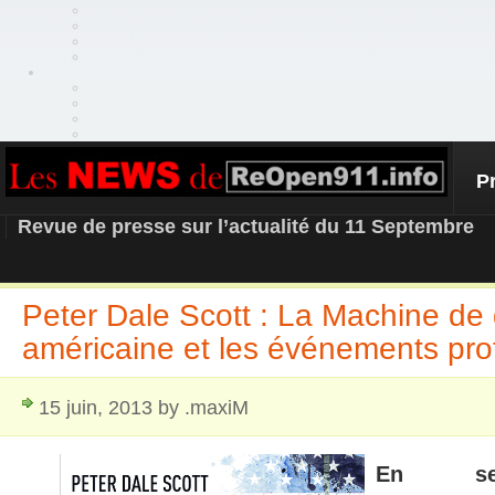
P
REOPEN911 – NEWS
Revue de presse sur l’actualité du 11 Septembre
Peter Dale Scott : La Machine de
américaine et les événements pr
15 juin, 2013 by .maxiM
En sep