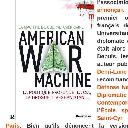
l’associ
annonçait
premier o
français 
Universi
diplomate 
était alor
Depuis, l
auteur pub
Demi-Lune
recomma
Défense Na
Diplomatie
Contempor
l’
École sp
Saint-Cyr
Paris
. Bien qu’ils dénoncent la version