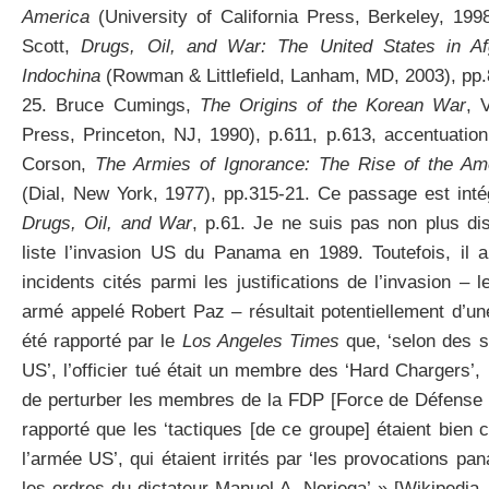
America
(University of California Press, Berkeley, 199
Scott,
Drugs, Oil, and War: The United States in Af
Indochina
(Rowman & Littlefield, Lanham, MD, 2003), pp.
25. Bruce Cumings,
The Origins of the Korean War
, 
Press, Princeton, NJ, 1990), p.611, p.613, accentuation
Corson,
The Armies of Ignorance: The Rise of the Ame
(Dial, New York, 1977), pp.315-21. Ce passage est inté
Drugs, Oil, and War
, p.61. Je ne suis pas non plus di
liste l’invasion US du Panama en 1989. Toutefois, il 
incidents cités parmi les justifications de l’invasion –
armé appelé Robert Paz – résultait potentiellement d’un
été rapporté par le
Los Angeles Times
que, ‘selon des so
US’, l’officier tué était un membre des ‘Hard Chargers’, 
de perturber les membres de la FDP [Force de Défense 
rapporté que les ‘tactiques [de ce groupe] étaient bien
l’armée US’, qui étaient irrités par ‘les provocations
les ordres du dictateur Manuel A. Noriega’ » [Wikipedia,