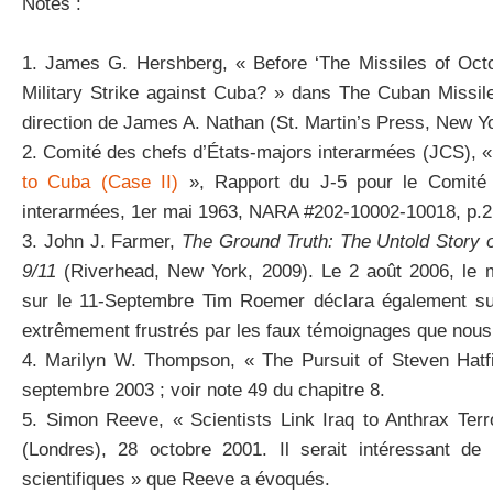
Notes :
1. James G. Hershberg, « Before ‘The Missiles of Oct
Military Strike against Cuba? » dans The Cuban Missile
direction de James A. Nathan (St. Martin’s Press, New Yo
2. Comité des chefs d’États-majors interarmées (JCS), 
to Cuba (Case II)
», Rapport du J-5 pour le Comité 
interarmées, 1er mai 1963, NARA #202-10002-10018, p.2
3. John J. Farmer,
The Ground Truth: The Untold Story 
9/11
(Riverhead, New York, 2009). Le 2 août 2006, le
sur le 11-Septembre Tim Roemer déclara également s
extrêmement frustrés par les faux témoignages que nou
4. Marilyn W. Thompson, « The Pursuit of Steven Hatfi
septembre 2003 ; voir note 49 du chapitre 8.
5. Simon Reeve, « Scientists Link Iraq to Anthrax Ter
(Londres), 28 octobre 2001. Il serait intéressant de 
scientifiques » que Reeve a évoqués.