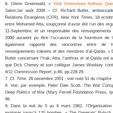
6. Glenn Greenwald, «
Vital Unresolved Anthrax Qu
Salon
,1er août 2008 – Cf. Richard Butler, ambassade
Relations Étrangères (CFR),
New York Times
, 18 octob
entre Mohamed Atta, soupçonné d’avoir été l’un des org
11-Septembre, et un responsable des renseignements 
2000 auraient pu être l’occasion de la fourniture de 
également rapporté des rencontres entre de h
renseignements irakiens et des membres d’al-Qaïda. » 
Butler concernant l’Irak, Atta, l’anthrax et al-Qaïda ont 
que Dick Cheney et son collègue James Woolsey contin
9/11 Commission Report
, p.66, pp.228-29.
7. Cf.
Time
, 26 novembre 2001 ; voir note 51 du chapitre
8. Voir, par exemple, Peter Dale Scott,
The War Conspi
Deep Politics of War
(Mary Ferrell Foundation Press, I
96.
9. Dans la nuit du 5 au 6 mars 1962, l’Organisation
exploser jusqu’à 120 bombes. « The Generals’ Putsch