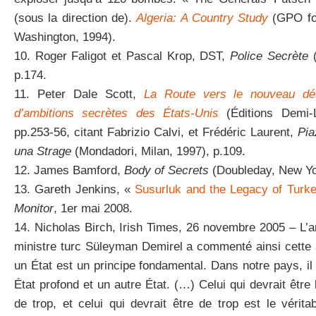
(sous la direction de).
Algeria: A Country Study
(GPO for
Washington, 1994).
10. Roger Faligot et Pascal Krop, DST,
Police Secrète
(
p.174.
11. Peter Dale Scott,
La Route vers le nouveau dé
d’ambitions secrètes des États-Unis
(Éditions Demi-L
pp.253-56, citant Fabrizio Calvi, et Frédéric Laurent,
Pia
una Strage
(Mondadori, Milan, 1997), p.109.
12. James Bamford,
Body of Secrets
(Doubleday, New Yo
13. Gareth Jenkins, «
Susurluk and the Legacy of Turke
Monitor
, 1er mai 2008.
14. Nicholas Birch, Irish Times, 26 novembre 2005 – L’a
ministre turc Süleyman Demirel a commenté ainsi cette affa
un État est un principe fondamental. Dans notre pays, il
État profond et un autre État. (…) Celui qui devrait être l
de trop, et celui qui devrait être de trop est le vérit