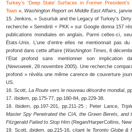
Turkey’s ‘Deep State’ Surfaces in Former President’
Town
»,
Washington Report on Middle East Affairs
, janvi
15. Jenkins, « Susurluk and the Legacy of Turkey’s Dirty
recherche « Semdinli + PKK » sur Google donna 157 résu
publications mondiales en anglais. Parmi celles-ci, s
États-Unis. L’une d’entre elles ne mentionnait pas du t
profond dans cette affaire (
Washington Times
, 6 décembr
l’État profond sans mentionner son implication d
(
Newsweek
, 28 novembre 2005). Une recherche comparab
profond » révéla une même carence de couverture journ
US.
16. Scott,
La Route vers le nouveau désordre mondial
, p
17.
Ibidem
, pp.175-77, pp.180-84, pp.229-38.
18.
Ibidem
, pp.197-201, pp.211-25 ; Peter Lance,
Trip
Master Spy Penetrated the CIA, the Green Berets, and 
Fitzgerald Failed to Stop Him
(Regan/HarperCollins, New
19. Scott,
ibidem
, pp.215-16, citant le
Toronto Globe & 