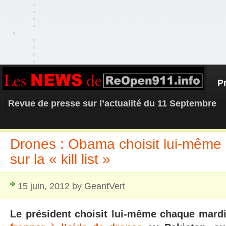
P
REOPEN911 – NEWS
Revue de presse sur l’actualité du 11 Septembre
Drones : Obama choisit lui-même
sur la « kill list »
15 juin, 2012 by GeantVert
Le président choisit lui-même chaque mardi