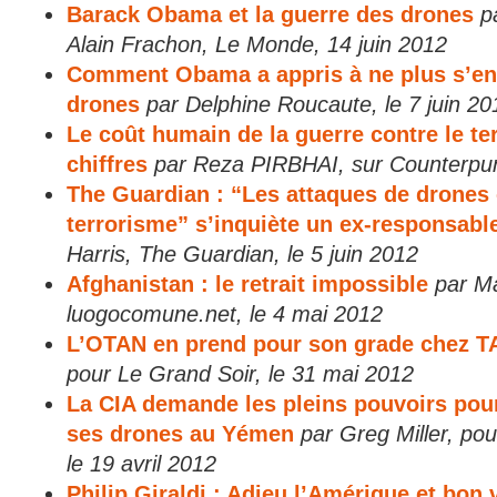
Barack Obama et la guerre des drones
p
Alain Frachon, Le Monde, 14 juin 2012
Comment Obama a appris à ne plus s’en f
drones
par Delphine Roucaute, le 7 juin 20
Le coût humain de la guerre contre le t
chiffres
par Reza PIRBHAI, sur Counterpunc
The Guardian : “Les attaques de drones 
terrorisme” s’inquiète un ex-responsable
Harris, The Guardian, le 5 juin 2012
Afghanistan : le retrait impossible
par M
luogocomune.net, le 4 mai 2012
L’OTAN en prend pour son grade chez 
pour Le Grand Soir, le 31 mai 2012
La CIA demande les pleins pouvoirs pou
ses drones au Yémen
par Greg Miller, po
le 19 avril 2012
Philip Giraldi : Adieu l’Amérique et bon 