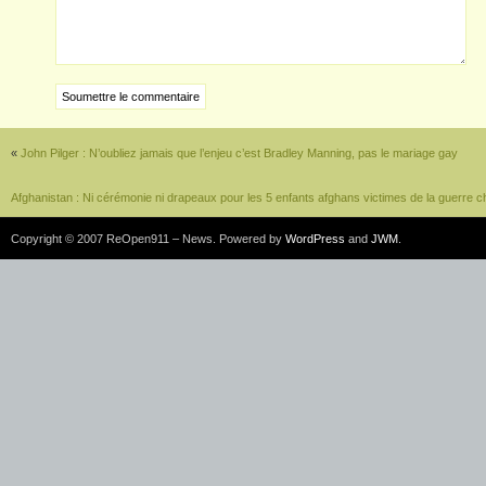
«
John Pilger : N’oubliez jamais que l’enjeu c’est Bradley Manning, pas le mariage gay
Afghanistan : Ni cérémonie ni drapeaux pour les 5 enfants afghans victimes de la guerre c
Copyright © 2007 ReOpen911 – News. Powered by
WordPress
and
JWM
.