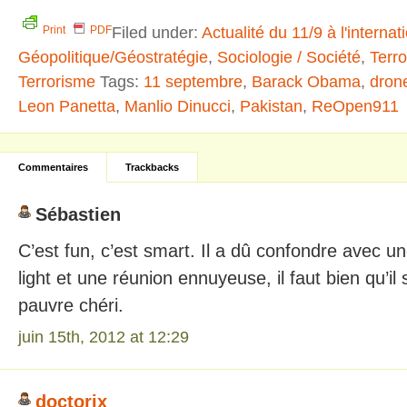
Filed under:
Actualité du 11/9 à l'internat
Print
PDF
Géopolitique/Géostratégie
,
Sociologie / Société
,
Terr
Terrorisme
Tags:
11 septembre
,
Barack Obama
,
dron
Leon Panetta
,
Manlio Dinucci
,
Pakistan
,
ReOpen911
Commentaires
Trackbacks
Sébastien
C’est fun, c’est smart. Il a dû confondre avec 
light et une réunion ennuyeuse, il faut bien qu’i
pauvre chéri.
juin 15th, 2012 at 12:29
doctorix