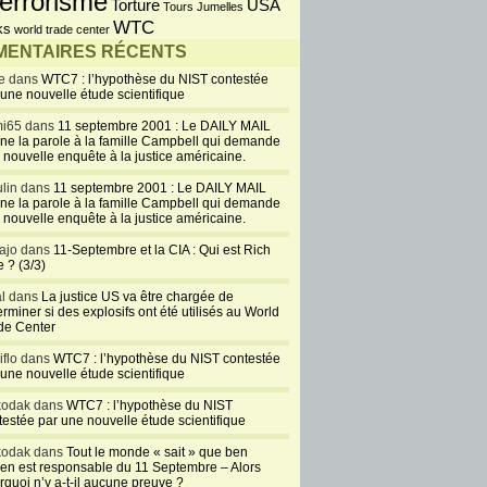
errorisme
USA
Torture
Tours Jumelles
WTC
ks
world trade center
ENTAIRES RÉCENTS
e dans
WTC7 : l’hypothèse du NIST contestée
 une nouvelle étude scientifique
i65 dans
11 septembre 2001 : Le DAILY MAIL
ne la parole à la famille Campbell qui demande
 nouvelle enquête à la justice américaine.
lin dans
11 septembre 2001 : Le DAILY MAIL
ne la parole à la famille Campbell qui demande
 nouvelle enquête à la justice américaine.
ajo dans
11-Septembre et la CIA : Qui est Rich
 ? (3/3)
al dans
La justice US va être chargée de
rminer si des explosifs ont été utilisés au World
de Center
iflo dans
WTC7 : l’hypothèse du NIST contestée
 une nouvelle étude scientifique
kodak dans
WTC7 : l’hypothèse du NIST
testée par une nouvelle étude scientifique
kodak dans
Tout le monde « sait » que ben
en est responsable du 11 Septembre – Alors
rquoi n’y a-t-il aucune preuve ?