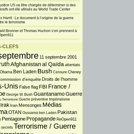
justice US va être chargée de déterminer si des
losifs ont été utilisés au World Trade Center
s Harrit : Le document à l’origine de la guerre
re le terrorisme
ald Bronner et Thomas Huchon s’en prennent à
Open911
-CLEFS
septembre
11 septembre 2001
ruth
Afghanistan
al Qaïda
attentats
Bush
Ben Laden
 Obama
Censure
Cheney
Droits de l'homme
ommission d'enquête
s-Unis
France /
FBI
False flag
pe
Guantanamo
Guerre
George W. Bush
Guerre préventive
u Terrorisme
Impérialisme
Médias
Irak
Iran
Mensonges
ma
OTAN
Pakistan
Oussama ben Laden
Propagande
Pentagone
ReOpen911
t
Terrorisme / Guerre
 secrets