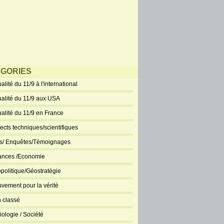
GORIES
alité du 11/9 à l'international
ualité du 11/9 aux USA
ualité du 11/9 en France
ects techniques/scientifiques
ts/ Enquêtes/Témoignages
ances /Economie
politique/Géostratégie
vement pour la vérité
 classé
iologie / Société