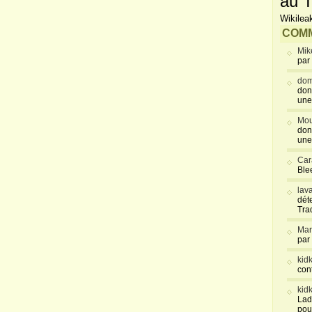
au T
Wikilea
COMM
Mik
par
dom
don
une
Mou
don
une
Car
Blee
lav
déte
Tra
Mar
par
kid
con
kid
Lad
pou