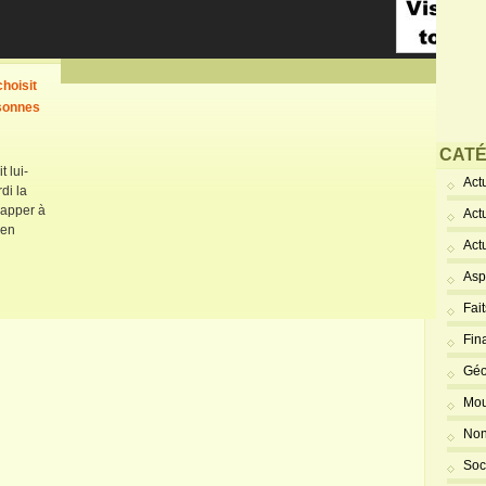
hoisit
sonnes
CATÉ
t lui-
Actu
i la
frapper à
Act
 en
Act
Asp
Fai
Fin
Géo
Mou
Non
Soc