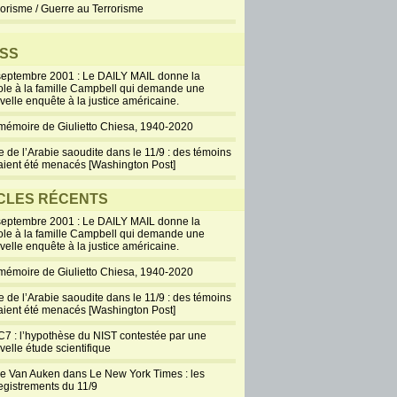
rorisme / Guerre au Terrorisme
SS
septembre 2001 : Le DAILY MAIL donne la
ole à la famille Campbell qui demande une
velle enquête à la justice américaine.
mémoire de Giulietto Chiesa, 1940-2020
e de l’Arabie saoudite dans le 11/9 : des témoins
aient été menacés [Washington Post]
CLES RÉCENTS
septembre 2001 : Le DAILY MAIL donne la
ole à la famille Campbell qui demande une
velle enquête à la justice américaine.
mémoire de Giulietto Chiesa, 1940-2020
e de l’Arabie saoudite dans le 11/9 : des témoins
aient été menacés [Washington Post]
7 : l’hypothèse du NIST contestée par une
velle étude scientifique
ie Van Auken dans Le New York Times : les
egistrements du 11/9