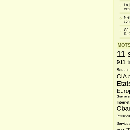
La 
exp
Niel
cont
Gér
Re
MOTS
11 
911 t
Barack
CIA
C
Etat
Euro
Guerre a
Internet
Oba
Patriot Ac
Services