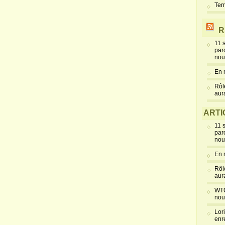
Ter
R
11 
par
nou
En 
Rôl
aur
ARTI
11 
par
nou
En 
Rôl
aur
WTC
nou
Lor
enr