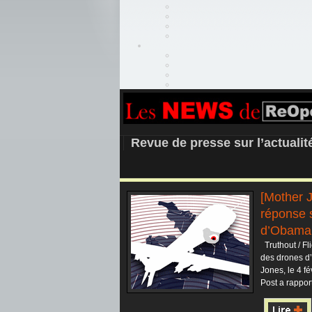
REOPEN911 –
Revue de presse sur l’actuali
[Mother 
réponse 
d’Obama
Truthout / Fl
des drones d
Jones, le 4 fé
Post a rappor