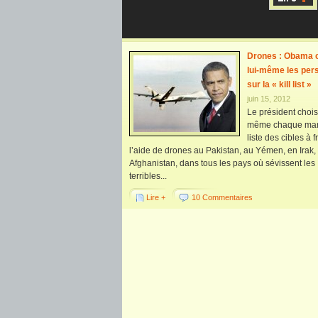
Drones : Obama c
lui-même les per
sur la « kill list »
juin 15, 2012
Le président choisi
même chaque mard
liste des cibles à 
l’aide de drones au Pakistan, au Yémen, en Irak,
Afghanistan, dans tous les pays où sévissent les
terribles...
Lire +
10 Commentaires