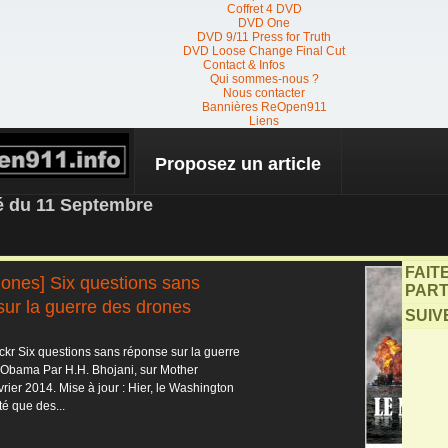
Coffret 4 DVD
DVD One
DVD 9/11 Press for Truth
DVD Loose Change Final Cut
Contact & Infos
Qui sommes-nous ?
Nous contacter
Bannières ReOpen911
Liens
Proposez un article
 NEWS
té du 11 Septembre
FAIT
Jones] Six questions sans
PART
sur la guerre des drones
SUIV
ickr Six questions sans réponse sur la guerre
’Obama Par H.H. Bhojani, sur Mother
vrier 2014. Mise à jour : Hier, le Washington
té que des...