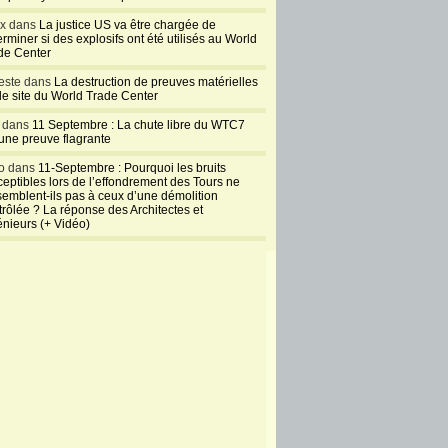
ux dans
La justice US va être chargée de
rminer si des explosifs ont été utilisés au World
de Center
este dans
La destruction de preuves matérielles
 le site du World Trade Center
l dans
11 Septembre : La chute libre du WTC7
 une preuve flagrante
o dans
11-Septembre : Pourquoi les bruits
ceptibles lors de l’effondrement des Tours ne
semblent-ils pas à ceux d’une démolition
trôlée ? La réponse des Architectes et
énieurs (+ Vidéo)