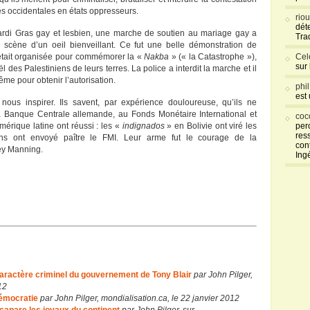
es occidentales en états oppresseurs.
rio
déte
ardi Gras gay et lesbien, une marche de soutien au mariage gay a
Tra
la scène d’un oeil bienveillant. Ce fut une belle démonstration de
e était organisée pour commémorer la «
Nakba
» (« la Catastrophe »),
Cel
sur
l des Palestiniens de leurs terres. La police a interdit la marche et il
ême pour obtenir l’autorisation.
phi
est
nous inspirer. Ils savent, par expérience douloureuse, qu’ils ne
 la Banque Centrale allemande, au Fonds Monétaire International et
coc
érique latine ont réussi : les «
indignados
» en Bolivie ont viré les
per
res
tins ont envoyé paître le FMI. Leur arme fut le courage de la
con
ey Manning.
Ing
 caractère criminel du gouvernement de Tony Blair
par John Pilger,
12
démocratie
par John Pilger, mondialisation.ca, le 22 janvier 2012