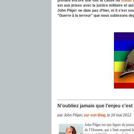
prenant encore une fois la cause du
soldat 
est aux prises avec la justice militaire et qu
John Pilger ne date pas d’hier, et il s’est s
"Guerre à la terreur" que nous subissons de
N’oubliez jamais que l’enjeu c’es
par John Pilger,
sur son Blog
, le 16 mai 2012
John Pilger est une figure du journ
de l’Homme, qui s’était exprimé l