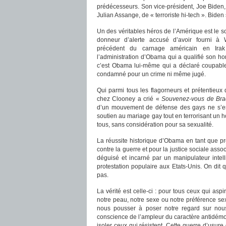
prédécesseurs. Son vice-président, Joe Biden, 
Julian Assange, de « terroriste hi-tech ». Biden
Un des véritables héros de l’Amérique est le s
donneur d’alerte accusé d’avoir fourni à 
précédent du carnage américain en Irak
l’administration d’Obama qui a qualifié son h
c’est Obama lui-même qui a déclaré coupabl
condamné pour un crime ni même jugé.
Qui parmi tous les flagorneurs et prétentieux 
chez Clooney a crié «
Souvenez-vous de Br
d’un mouvement de défense des gays ne s’est 
soutien au mariage gay tout en terrorisant un 
tous, sans considération pour sa sexualité.
La réussite historique d’Obama en tant que p
contre la guerre et pour la justice sociale asso
déguisé et incarné par un manipulateur intell
protestation populaire aux Etats-Unis. On dit 
pas.
La vérité est celle-ci : pour tous ceux qui aspi
notre peau, notre sexe ou notre préférence sex
nous pousser à poser notre regard sur no
conscience de l’ampleur du caractère antidémoc
isoler ceux qui résistent. Cette guerre d’usure 