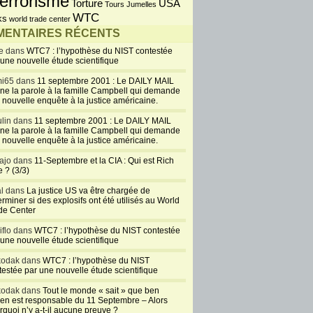
errorisme
USA
Torture
Tours Jumelles
WTC
ks
world trade center
ENTAIRES RÉCENTS
e dans
WTC7 : l’hypothèse du NIST contestée
 une nouvelle étude scientifique
i65 dans
11 septembre 2001 : Le DAILY MAIL
ne la parole à la famille Campbell qui demande
 nouvelle enquête à la justice américaine.
lin dans
11 septembre 2001 : Le DAILY MAIL
ne la parole à la famille Campbell qui demande
 nouvelle enquête à la justice américaine.
ajo dans
11-Septembre et la CIA : Qui est Rich
 ? (3/3)
al dans
La justice US va être chargée de
rminer si des explosifs ont été utilisés au World
de Center
iflo dans
WTC7 : l’hypothèse du NIST contestée
 une nouvelle étude scientifique
kodak dans
WTC7 : l’hypothèse du NIST
testée par une nouvelle étude scientifique
kodak dans
Tout le monde « sait » que ben
en est responsable du 11 Septembre – Alors
rquoi n’y a-t-il aucune preuve ?