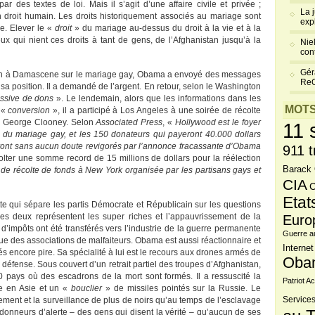
 des textes de loi. Mais il s’agit d’une affaire civile et privée ;
La 
n droit humain. Les droits historiquement associés au mariage sont
exp
me. Elever le «
droit
» du mariage au-dessus du droit à la vie et à la
ux qui nient ces droits à tant de gens, de l’Afghanistan jusqu’à la
Niel
cont
Gér
ion à Damascene sur le mariage gay, Obama a envoyé des messages
Re
sa position. Il a demandé de l’argent. En retour, selon le Washington
ssive de dons
». Le lendemain, alors que les informations dans les
MOTS
 «
conversion
», il a participé à Los Angeles à une soirée de récolte
ur George Clooney. Selon
Associated Press
, «
Hollywood est le foyer
11 
 du mariage gay, et les 150 donateurs qui payeront 40.000 dollars
iront sans aucun doute revigorés par l’annonce fracassante d’Obama
911 t
olter une somme record de 15 millions de dollars pour la réélection
Barack
 de récolte de fonds à New York organisée par les partisans gays et
CIA
C
Etat
ette qui sépare les partis Démocrate et Républicain sur les questions
es deux représentent les super riches et l’appauvrissement de la
Euro
s d’impôts ont été transférés vers l’industrie de la guerre permanente
Guerre a
ue des associations de malfaiteurs. Obama est aussi réactionnaire et
Internet
és encore pire. Sa spécialité à lui est le recours aux drones armés de
Oba
ns défense. Sous couvert d’un retrait partiel des troupes d’Afghanistan,
 pays où des escadrons de la mort sont formés. Il a ressuscité la
Patriot Ac
ne en Asie et un «
bouclier
» de missiles pointés sur la Russie. Le
ement et la surveillance de plus de noirs qu’au temps de l’esclavage
Services
e donneurs d’alerte – des gens qui disent la vérité – qu’aucun de ses