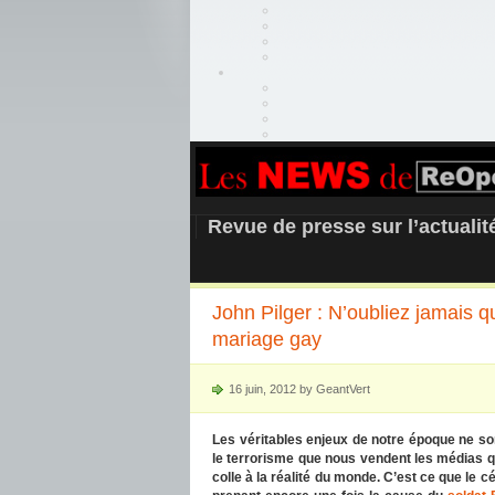
REOPEN911 –
Revue de presse sur l’actuali
John Pilger : N’oubliez jamais q
mariage gay
16 juin, 2012 by GeantVert
Les véritables enjeux de notre époque ne sont
le terrorisme que nous vendent les médias qu
colle à la réalité du monde. C’est ce que le c