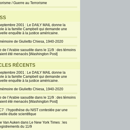
rorisme / Guerre au Terrorisme
SS
septembre 2001 : Le DAILY MAIL donne la
ole à la famille Campbell qui demande une
velle enquête à la justice américaine.
mémoire de Giulietto Chiesa, 1940-2020
e de l’Arabie saoudite dans le 11/9 : des témoins
aient été menacés [Washington Post]
CLES RÉCENTS
septembre 2001 : Le DAILY MAIL donne la
ole à la famille Campbell qui demande une
velle enquête à la justice américaine.
mémoire de Giulietto Chiesa, 1940-2020
e de l’Arabie saoudite dans le 11/9 : des témoins
aient été menacés [Washington Post]
7 : l’hypothèse du NIST contestée par une
velle étude scientifique
ie Van Auken dans Le New York Times : les
egistrements du 11/9