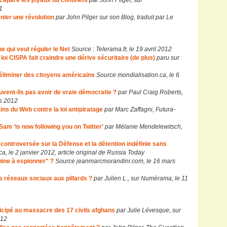
accapare les joyaux du continent
par John Pilger, sur
1
nier une révolution
par John Pilger sur son Blog, traduit par Le
ne qui veut réguler le Net
Source : Telerama.fr, le 19 avril 2012
 loi CISPA fait craindre une dérive sécuritaire (de plus)
paru sur
’éliminer des citoyens américains
Source mondialisation.ca, le 6
vent-ils pas avoir de vraie démocratie ?
par Paul Craig Roberts,
rs 2012
ns du Web contre la loi antipiratage
par Marc Zaffagni, Futura-
 Sam ‘is now following you on Twitter’
par Mélanie Mendelewitsch,
 controversée sur la Défense et la détention indéfinie sans
a, le 2 janvier 2012, article original de Russia Today
hine à espionner" ?
Source jeanmarcmorandini.com, le 16 mars
s réseaux sociaux aux pillards ?
par Julien L., sur Numérama, le 11
ticipé au massacre des 17 civils afghans
par Julie Lévesque, sur
012