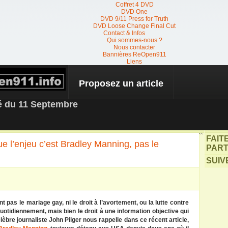
Coffret 4 DVD
DVD One
DVD 9/11 Press for Truth
DVD Loose Change Final Cut
Contact & Infos
Qui sommes-nous ?
Nous contacter
Bannières ReOpen911
Liens
Proposez un article
 NEWS
té du 11 Septembre
``
FAIT
ue l’enjeu c’est Bradley Manning, pas le
PART
SUIV
 pas le mariage gay, ni le droit à l’avortement, ou la lutte contre
otidiennement, mais bien le droit à une information objective qui
élèbre journaliste John Pilger nous rappelle dans ce récent article,