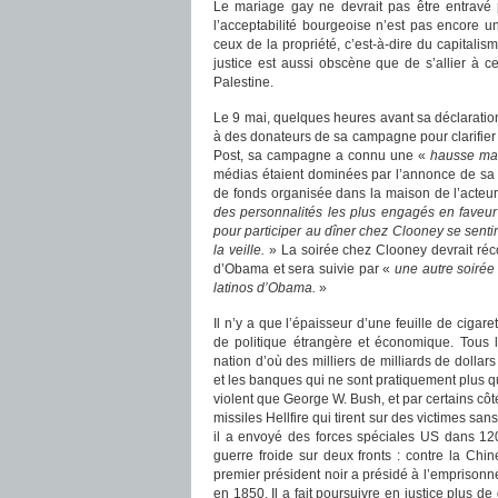
Le mariage gay ne devrait pas être entravé par
l’acceptabilité bourgeoise n’est pas encore u
ceux de la propriété, c’est-à-dire du capitalis
justice est aussi obscène que de s’allier à ce
Palestine.
Le 9 mai, quelques heures avant sa déclarat
à des donateurs de sa campagne pour clarifier 
Post, sa campagne a connu une «
hausse ma
médias étaient dominées par l’annonce de sa
de fonds organisée dans la maison de l’acte
des personnalités les plus engagés en faveur
pour participer au dîner chez Clooney se sent
la veille.
» La soirée chez Clooney devrait réc
d’Obama et sera suivie par «
une autre soirée
latinos d’Obama.
»
Il n’y a que l’épaisseur d’une feuille de cigar
de politique étrangère et économique. Tous l
nation d’où des milliers de milliards de dollar
et les banques qui ne sont pratiquement plus q
violent que George W. Bush, et par certains côt
missiles Hellfire qui tirent sur des victimes sa
il a envoyé des forces spéciales US dans 120
guerre froide sur deux fronts : contre la Chi
premier président noir a présidé à l’emprisonn
en 1850. Il a fait poursuivre en justice plus d