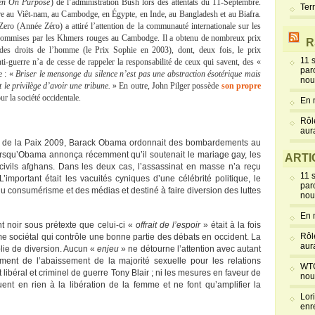
pen On Purpose
) de l’administration Bush lors des attentats du 11-Septembre.
Ter
rre au Viêt-nam, au Cambodge, en Égypte, en Inde, au Bangladesh et au Biafra.
ero (Année Zéro) a attiré l’attention de la communauté internationale sur les
 commises par les Khmers rouges au Cambodge. Il a obtenu de nombreux prix
R
 des droits de l’homme (le Prix Sophie en 2003), dont, deux fois, le prix
11 
anti-guerre n’a de cesse de rappeler la responsabilité de ceux qui savent, des «
par
 : «
Briser le mensonge du silence n’est pas une abstraction ésotérique mais
nou
 le privilège d’avoir une tribune.
» En outre, John Pilger possède
son propre
r la société occidentale.
En 
Rôl
aur
el de la Paix 2009, Barack Obama ordonnait des bombardements au
Lorsqu’Obama annonça récemment qu’il soutenait le mariage gay, les
ARTI
civils afghans. Dans les deux cas, l’assassinat en masse n’a reçu
11 
important était les vacuités cyniques d’une célébrité politique, le
par
 du consumérisme et des médias et destiné à faire diversion des luttes
nou
En 
nt noir sous prétexte que celui-ci «
offrait de l’espoir
» était à la fois
Rôl
sme sociétal qui contrôle une bonne partie des débats en occident. La
aur
plie de diversion. Aucun «
enjeu
» ne détourne l’attention avec autant
lement de l’abaissement de la majorité sexuelle pour les relations
WTC
béral et criminel de guerre Tony Blair ; ni les mesures en faveur de
nou
ent en rien à la libération de la femme et ne font qu’amplifier la
Lor
enr