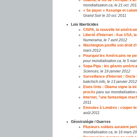
Obama, le fils de l’Afrique, s’
mondialisation.ca, le 21 oct. 201
« Se payer » Assange et calom
Grand Soir le 10 oct. 2011
Lois liberticides
CISPA, la nouvelle loi américai
Liberté d’Internet : Aux USA, la
Numerama, le 7 avril 2012
Washington justifie son droit d
mars 2012
Pourquoi les Américains ne peu
pour mondialisation.ca, le 5 ma
Sopa-Pipa : les géants américai
Sciences, le 19 janvier 2012
Surveillance d’Internet : Oncle
bakchich.info, le 13 janvier 2012
Etats-Unis : Obama signe la loi
procès
paru sur mondialisation.c
Internet, "une fantastique mac
2011
Emeutes à Londres : couper le
août 2011
Géostratégie / Guerres
Plusieurs soldats auraient par
mondialisation.ca, le 16 mars 2