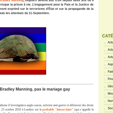
Bradley Manning
, toujours détenu aux USA depuis deux ans où il
i risque la prison à vie. L’engagement pour la Paix et la Justice de
ouvent exprimé sur le terrorisme d’État et sur la propagande de la
puis les attentats du 11-Septembre
.
CATÉ
Actu
Act
Act
Asp
Fai
Fin
Géo
t Bradley Manning, pas le mariage gay
Mou
Non
alisme d’investigation anglo-saxon, activiste anti-guerre et défenseur des droits
Soc
e 23 octobre 2010 à Londres sur le
probable "laisser-faire"
(qui s’appelle la