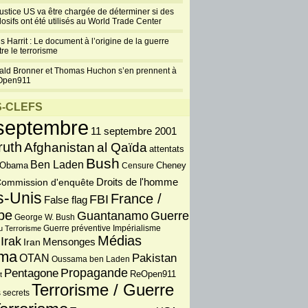
justice US va être chargée de déterminer si des
losifs ont été utilisés au World Trade Center
s Harrit : Le document à l’origine de la guerre
re le terrorisme
ald Bronner et Thomas Huchon s’en prennent à
Open911
-CLEFS
septembre
11 septembre 2001
ruth
Afghanistan
al Qaïda
attentats
Bush
Ben Laden
 Obama
Censure
Cheney
Droits de l'homme
ommission d'enquête
s-Unis
France /
FBI
False flag
pe
Guantanamo
Guerre
George W. Bush
Guerre préventive
u Terrorisme
Impérialisme
Médias
Irak
Iran
Mensonges
ma
OTAN
Pakistan
Oussama ben Laden
Propagande
Pentagone
ReOpen911
t
Terrorisme / Guerre
 secrets