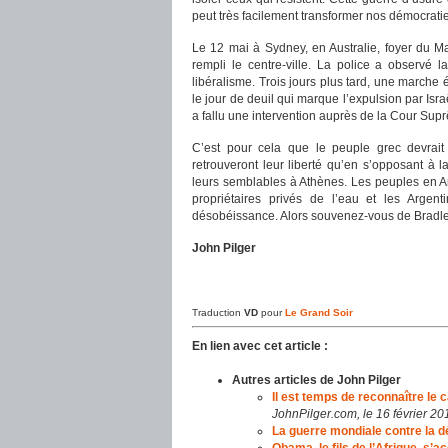
peut très facilement transformer nos démocrati
Le 12 mai à Sydney, en Australie, foyer du M
rempli le centre-ville. La police a observé 
libéralisme. Trois jours plus tard, une march
le jour de deuil qui marque l’expulsion par Israë
a fallu une intervention auprès de la Cour Supr
C’est pour cela que le peuple grec devrait 
retrouveront leur liberté qu’en s’opposant à
leurs semblables à Athènes. Les peuples en Am
propriétaires privés de l’eau et les Argen
désobéissance. Alors souvenez-vous de Bradl
John Pilger
Traduction
VD
pour
Le Grand Soir
En lien avec cet article :
Autres articles de John Pilger
Il est temps de reconnaître le
JohnPilger.com, le 16 février 20
La guerre mondiale contre la 