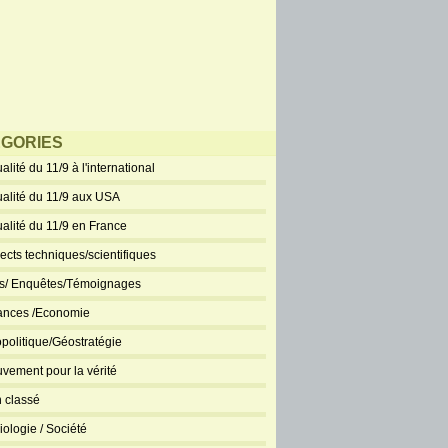
GORIES
alité du 11/9 à l'international
ualité du 11/9 aux USA
ualité du 11/9 en France
ects techniques/scientifiques
ts/ Enquêtes/Témoignages
ances /Economie
politique/Géostratégie
vement pour la vérité
 classé
iologie / Société