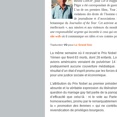
théorie
LIHOP
, pour
Let It Hap
Pilger a été correspondant de gue
L’un de ses premiers films, Year Z
violations des droits de l’homme
de journalisme et d’associations
britannique du
Journalist of the Year
. Cet activiste 
intellectuels
», aux misères et aux violences du monde
une responsabilité urgente qui incombe à ceux qui ont
site web
où il communique ses idées et ses craintes pou
Traduction
VD
pour
Le Grand Soir
La même semaine où il recevait le Prix Nob
Yémen qui firent 63 morts, dont 28 enfants. 
avions américains venaient de pulvériser 14 
pratiquement aucune couverture médiatique. L’
résultat d’un état d’esprit promu par les forces
pour une justice sociale et économique.
L’attribution du Prix Nobel au premier préside
absurde et la véritable expression du libérali
question du mariage gay fait partie de la pano
d’efficacité que celui-là : ni le vote au Par
homosexuelles, promu par le remarquablement li
la «
promotion des femmes
» qui ne contribu
revendication de privilèges bourgeois.