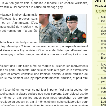
au T
un va-t-en guerre zélé, a qualifié le rédacteur en chef de Wikileaks,
Wikilea
 s’est lui aussi converti à la cause du mariage gay.
COMM
oldat gay Bradley Manning, le
Mik
Wikileaks les preuves sans
par
 et en Afghanistan. C’est
omosexualité de «
tordue
», et
dom
e cet homme qui n’a pas été
don
une
Mou
de la fête à fric hollywoodien
don
adley Manning
» ? A ma connaissance, aucun porte-parole éminent
une
élevé contre l’hypocrisie d’Obama et de Biden qui affirment leur
homme gay dont le courage devrait être une source d’inspiration pour
Car
Blee
lav
résident des Etats-Unis a été de réduire au silence les mouvements
déte
ciés au parti Démocrate. Une telle servilité à l’égard d’un extrémisme
Tra
igent et amoral constitue une trahison envers la riche tradition de
que le mouvement Occupy représenterait cette tradition, et peut-être
Mar
par
kid
rent à contrôler nos vies, ce qui leur importe n’est pas la couleur de
con
uelle, mais la classe sociale que nous servons. Leur objectif est de
us-mêmes et pas sur les autres pour nous empêcher de prendre
kid
ratique du pouvoir et, par là même, obtenir notre collaboration pour
Lad
pou
qu’ils mènent pour criminaliser, brutaliser et interdire la contestation