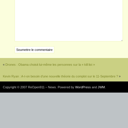
«
Drones : Obama choisit lui-même les personnes sur la « kill list »
Kevin Ryan : A-t-on besoin d’une nouvelle théorie du complot sur le 11-Septembre ?
»
Copyright © 2007 ReOpen911 – News. Powered by
WordPress
and
JWM
.