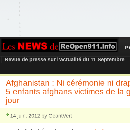
P
REOPEN911 – NEWS
Revue de presse sur l’actualité du 11 Septembre
Afghanistan : Ni cérémonie ni dra
5 enfants afghans victimes de la
jour
14 juin, 2012 by GeantVert