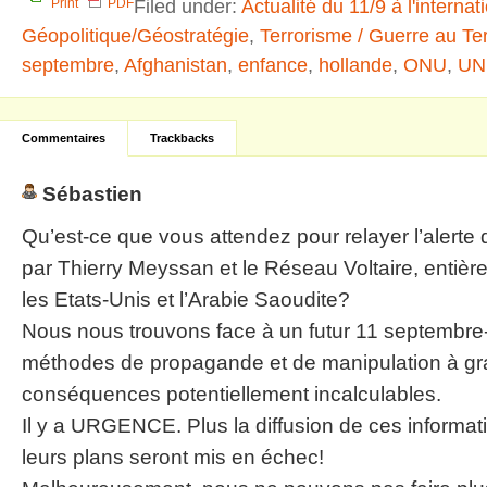
Filed under:
Actualité du 11/9 à l'internat
Print
PDF
Géopolitique/Géostratégie
,
Terrorisme / Guerre au Te
septembre
,
Afghanistan
,
enfance
,
hollande
,
ONU
,
UN
Commentaires
Trackbacks
Sébastien
Qu’est-ce que vous attendez pour relayer l’alerte 
par Thierry Meyssan et le Réseau Voltaire, entiè
les Etats-Unis et l’Arabie Saoudite?
Nous nous trouvons face à un futur 11 septembre
méthodes de propagande et de manipulation à gra
conséquences potentiellement incalculables.
Il y a URGENCE. Plus la diffusion de ces informati
leurs plans seront mis en échec!