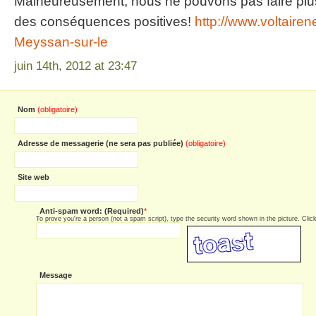
Malheureusement, nous ne pouvons pas faire plus
des conséquences positives!
http://www.voltairen
Meyssan-sur-le
juin 14th, 2012 at 23:47
Nom
(obligatoire)
Adresse de messagerie (ne sera pas publiée)
(obligatoire)
Site web
Anti-spam word: (Required)
*
To prove you're a person (not a spam script), type the security word shown in the picture. Click 
Message