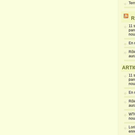
Ter
R
11 
par
nou
En 
Rôl
aur
ARTI
11 
par
nou
En 
Rôl
aur
WTC
nou
Lor
enr