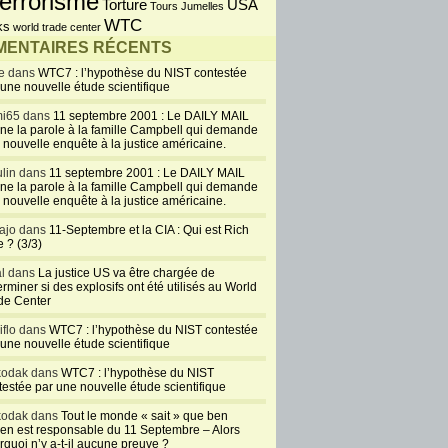
errorisme
USA
Torture
Tours Jumelles
WTC
ks
world trade center
ENTAIRES RÉCENTS
e dans
WTC7 : l’hypothèse du NIST contestée
 une nouvelle étude scientifique
i65 dans
11 septembre 2001 : Le DAILY MAIL
ne la parole à la famille Campbell qui demande
 nouvelle enquête à la justice américaine.
lin dans
11 septembre 2001 : Le DAILY MAIL
ne la parole à la famille Campbell qui demande
 nouvelle enquête à la justice américaine.
ajo dans
11-Septembre et la CIA : Qui est Rich
 ? (3/3)
al dans
La justice US va être chargée de
rminer si des explosifs ont été utilisés au World
de Center
iflo dans
WTC7 : l’hypothèse du NIST contestée
 une nouvelle étude scientifique
kodak dans
WTC7 : l’hypothèse du NIST
testée par une nouvelle étude scientifique
kodak dans
Tout le monde « sait » que ben
en est responsable du 11 Septembre – Alors
rquoi n’y a-t-il aucune preuve ?