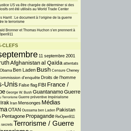
justice US va être chargée de déterminer si des
losifs ont été utilisés au World Trade Center
s Harrit : Le document à l’origine de la guerre
re le terrorisme
ald Bronner et Thomas Huchon s’en prennent à
Open911
-CLEFS
septembre
11 septembre 2001
ruth
Afghanistan
al Qaïda
attentats
Bush
Ben Laden
 Obama
Censure
Cheney
Droits de l'homme
ommission d'enquête
s-Unis
France /
FBI
False flag
pe
Guantanamo
Guerre
George W. Bush
Guerre préventive
u Terrorisme
Impérialisme
Médias
Irak
Iran
Mensonges
ma
OTAN
Pakistan
Oussama ben Laden
Propagande
Pentagone
ReOpen911
t
Terrorisme / Guerre
 secrets