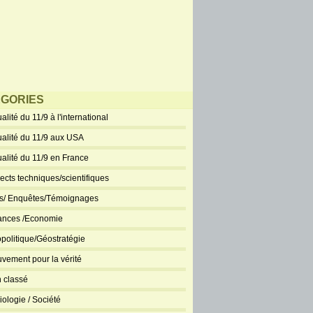
GORIES
alité du 11/9 à l'international
ualité du 11/9 aux USA
ualité du 11/9 en France
ects techniques/scientifiques
ts/ Enquêtes/Témoignages
ances /Economie
politique/Géostratégie
vement pour la vérité
 classé
iologie / Société