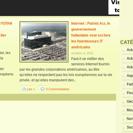
 l’OTAN
Internet : Patriot Act, le
gouvernement
lier
hollandais veut exclure
les fournisseurs IT
CATÉ
américains
Actu
er, les
octobre 4, 2011
la
Act
Faut-il se méfier des
services Internet fournis
Act
ier
par les grandes corporations américaines, au titre
uropéens
qu’elles ne respectent pas les lois européennes sur la vie
Asp
privée, et qu’elles manipulent des...
Fai
Lire +
3 Commentaires
Fin
Géo
Mou
Non
Soc