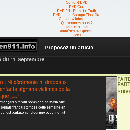
Coffret 4 DVD
DVD One
DVD 9/11 Press for Truth
DVD Loose Change Final Cut
Contact & Infos
Qui sommes-nous ?
Nous contacter
Bannières ReOpen911
Liens
Proposez un article
 NEWS
té du 11 Septembre
FAIT
n : Ni cérémonie ni drapeaux
PART
 enfants afghans victimes de la
SUIV
que jour
at français a rendu hommage ce matin aux
 soldats français tombés cette semaine en
qui est parfaitement légitime et qui ne fait