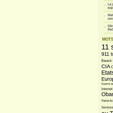
La 
exp
Niel
cont
Gér
Re
MOTS
11 
911 t
Barack
CIA
C
Etat
Euro
Guerre a
Internet
Oba
Patriot Ac
Services