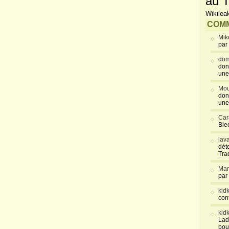
au T
Wikilea
COMM
Mik
par
dom
don
une
Mou
don
une
Car
Blee
lav
déte
Tra
Mar
par
kid
con
kid
Lad
pou