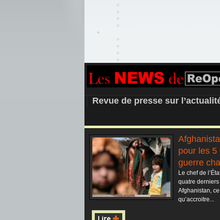
REOPEN911 –
Revue de presse sur l’actuali
Afghanista
pour les 5
guerre cha
Le chef de l’Ét
quatre derniers
Afghanistan, ce 
qu’accroitre...