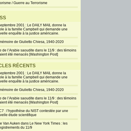
rorisme / Guerre au Terrorisme
SS
septembre 2001 : Le DAILY MAIL donne la
ole à la famille Campbell qui demande une
velle enquête à la justice américaine.
mémoire de Giulietto Chiesa, 1940-2020
e de l’Arabie saoudite dans le 11/9 : des témoins
aient été menacés [Washington Post]
CLES RÉCENTS
septembre 2001 : Le DAILY MAIL donne la
ole à la famille Campbell qui demande une
velle enquête à la justice américaine.
mémoire de Giulietto Chiesa, 1940-2020
e de l’Arabie saoudite dans le 11/9 : des témoins
aient été menacés [Washington Post]
7 : l’hypothèse du NIST contestée par une
velle étude scientifique
ie Van Auken dans Le New York Times : les
egistrements du 11/9