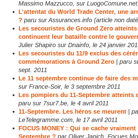
Massimo Mazzucco, sur LuogoComune.net, 
L’attentat du World Trade Center, une a
?
paru sur Assurances.info (article non daté
Les secouristes de Ground Zero atteints
continuent leur bataille contre le gouve
Julier Shapiro sur Dnainfo, le 24 janvier 20
Les secouristes du 11/9 exclus des cér
commémorations à Ground Zero
|
paru s
sept. 2011
Le 11 septembre continue de faire des m
sur France-Soir, le 3 septembre 2011
Les pompiers du 11-Septembre atteints 
paru sur 7sur7.be, le 4 avril 2011
11-Septembre. Les héros se meurent
|
pa
LeTelegramme.com, le 17 avril 2011
FOCUS MONEY : Qui se cache vraiment de
Septembre ?
par Oliver Janich, Focues Mo