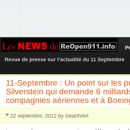
P
REOPEN911 – NEWS
Revue de presse sur l’actualité du 11 Septembre
11-Septembre : Un point sur les 
Silverstein qui demande 6 milliar
compagnies aériennes et à Boein
22 septembre, 2012 by GeantVert