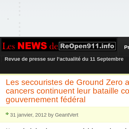
P
REOPEN911 – NEWS
Revue de presse sur l’actualité du 11 Septembre
Les secouristes de Ground Zero a
cancers continuent leur bataille co
gouvernement fédéral
31 janvier, 2012 by GeantVert