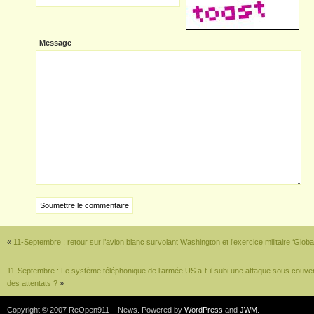
Message
«
11-Septembre : retour sur l’avion blanc survolant Washington et l’exercice militaire ‘Glob
11-Septembre : Le système téléphonique de l’armée US a-t-il subi une attaque sous couver
des attentats ?
»
Copyright © 2007 ReOpen911 – News. Powered by
WordPress
and
JWM
.