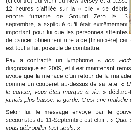
(ci-contre) qui vient du New Jersey et a passé
12 heures d’affilée sur la « pile » de débris
encore fumante de Ground Zero le 13
septembre, a expliqué qu’il était extrêmement
important pour lui que les personnes atteintes
de cancer obtiennent une aide [financière] car 
est tout à fait possible de combattre.
Fay a contracté un lymphome «
non Hodg
diagnostiqué en 2009, et il est maintenant remis
avoue que la menace d’un retour de la maladie
comme un couperet au-dessus de sa tête. «
U
le cancer, vous êtes marqué à vie,
» déclare-t
jamais plus baisser la garde. C’est une maladi
Selon lui, le message envoyé par le gouv
secouristes du 11-Septembre est clair : «
Quoi q
vous débrouiller tout seuls.
»