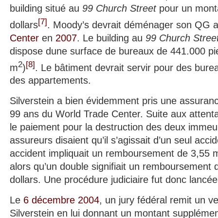
building situé au
99 Church Street
pour un monta
[
7
]
dollars
. Moody’s devrait déménager son QG 
Center
en
2007
. Le building au
99 Church Stree
dispose dune surface de bureaux de 441.000 pi
2
[
8
]
m
)
. Le bâtiment devrait servir pour des bure
des appartements.
Silverstein a bien évidemment pris une assuranc
99 ans du World Trade Center. Suite aux attentats
le paiement pour la destruction des deux imme
assureurs disaient qu’il s’agissait d’un seul acci
accident impliquait un remboursement de 3,55 mi
alors qu’un double signifiait un remboursement d
dollars. Une procédure judiciaire fut donc lancée
Le
6 décembre
2004
, un jury fédéral remit un v
Silverstein en lui donnant un montant supplément