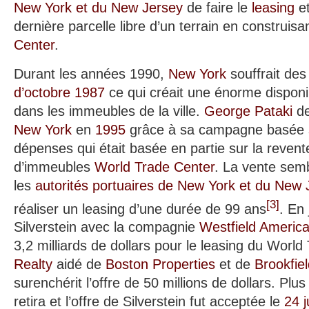
New York et du New Jersey
de faire le
leasing
et
dernière parcelle libre d’un terrain en construisa
Center
.
Durant les années 1990,
New York
souffrait des
d’octobre 1987
ce qui créait une énorme disponi
dans les immeubles de la ville.
George Pataki
de
New York
en
1995
grâce à sa campagne basée s
dépenses qui était basée en partie sur la reven
d’immeubles
World Trade Center
. La vente sem
les
autorités portuaires de New York et du New 
[
3
]
réaliser un leasing d’une durée de 99 ans
. En
Silverstein avec la compagnie
Westfield Americ
3,2 milliards de dollars pour le leasing du Worl
Realty
aidé de
Boston Properties
et de
Brookfie
surenchérit l’offre de 50 millions de dollars. Plu
retira et l’offre de Silverstein fut acceptée le
24 ju