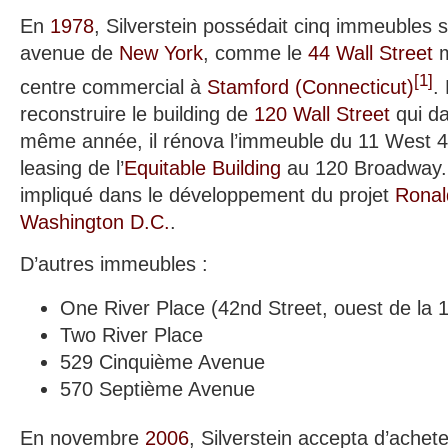
En
1978
, Silverstein possédait cinq immeubles 
avenue de
New York
, comme le
44 Wall Street
m
[
1
]
centre commercial à
Stamford (Connecticut)
.
reconstruire le building de
120 Wall Street
qui da
même année, il rénova l’immeuble du 11 West 42
leasing de l’
Equitable Building
au 120 Broadway. 
impliqué dans le développement du projet
Ronal
Washington D.C.
.
D’autres immeubles :
One River Place (42nd Street, ouest de la
Two River Place
529 Cinquième Avenue
570 Septième Avenue
En novembre
2006
, Silverstein accepta d’achet