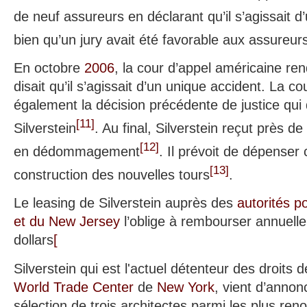
de neuf assureurs en déclarant qu’il s’agissait d
bien qu’un jury avait été favorable aux assureur
En octobre
2006
, la cour d’appel américaine ren
disait qu’il s’agissait d’un unique accident. La co
également la décision précédente de justice qui 
[
11
]
Silverstein
. Au final, Silverstein reçut près de
[
12
]
en dédommagement
. Il prévoit de dépense
[
13
]
construction des nouvelles tours
.
Le leasing de Silverstein auprès des
autorités p
et du New Jersey
l’oblige à rembourser annuelle
dollars
[
Silverstein qui est l'actuel détenteur des droits 
World Trade Center
de
New York
, vient d’annon
sélection de trois architectes parmi les plus re