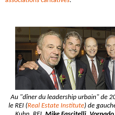
associations caritatives
.
Au "dîner du leadership urbain" de 2
le REI (
Real Estate Institute
)
de gauche
Kuhn, REI,
Mike Fascitelli,
Vornado 