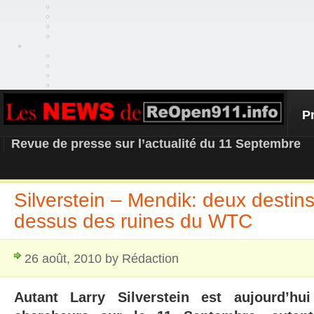
P
REOPEN911 – NEWS
Revue de presse sur l’actualité du 11 Septembre
Silverstein – Mendik: deux destins
dessus des ruines du WTC
26 août, 2010 by Rédaction
Autant Larry Silverstein est aujourd’