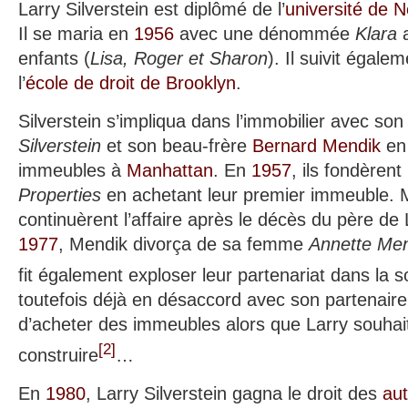
Larry Silverstein est diplômé de l’
université de 
Il se maria en
1956
avec une dénommée
Klara
a
enfants (
Lisa, Roger et Sharon
). Il suivit égale
l’
école de droit de Brooklyn
.
Silverstein s’impliqua dans l’immobilier avec so
Silverstein
et son beau-frère
Bernard Mendik
en 
immeubles à
Manhattan
. En
1957
, ils fondèrent
Properties
en achetant leur premier immeuble. M
continuèrent l’affaire après le décès du père de
1977
, Mendik divorça de sa femme
Annette Mend
fit également exploser leur partenariat dans la s
toutefois déjà en désaccord avec son partenaire,
d’acheter des immeubles alors que Larry souhaita
[
2
]
construire
…
En
1980
, Larry Silverstein gagna le droit des
aut