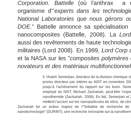
Corporation
.
Battelle
(où l’anthrax a é
organisme d’"
experts dans les technolog
National Laboratories que nous gérons o
DOE
." Battelle annonce sa spécialisatio
nanocomposites (Battelle, 2008). La
Lord
aussi des revêtements de haute technologie
militaires (Lord 2008). En 1999,
Lord Corp
a
et la NASA sur les "
composites polymères 
novateurs et des matériaux multifonctionnel
5. Hratch Semerjian, directeur de la division chimique 
promu directeur par intérim au NIST en novembre 200
jusqu’à l’achèvement du rapport sur les tours. Semer
employé du NIST, Michael Zachariah, peut-être l’exp
nanothermite (Zachariah, 2008). En fait, Semerjian et Z
mettent l’accent sur les nanoparticules de silice, de cér
Zachariah fut un acteur majeur de l’"Initiative de recherche de 
nanotechnologie" (DURINT), une recherche innovante sur la nanotherm