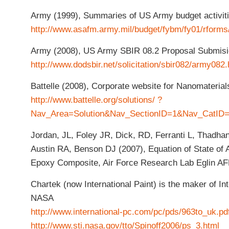
Army (1999), Summaries of US Army budget activit
http://www.asafm.army.mil/budget/fybm/fy01/rforms/
Army (2008), US Army SBIR 08.2 Proposal Submisio
http://www.dodsbir.net/solicitation/sbir082/army082
Battelle (2008), Corporate website for Nanomaterial
http://www.battelle.org/solutions/ ?
Nav_Area=Solution&Nav_SectionID=1&Nav_CatID=
Jordan, JL, Foley JR, Dick, RD, Ferranti L, Thadh
Austin RA, Benson DJ (2007), Equation of State of
Epoxy Composite, Air Force Research Lab Eglin AFB
Chartek (now International Paint) is the maker of In
NASA
http://www.international-pc.com/pc/pds/963to_uk.pd
http://www.sti.nasa.gov/tto/Spinoff2006/ps_3.html