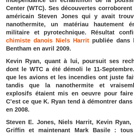
indépendance un échantillon de la pouss
Center (WTC). Ses découvertes corroborent 
américain Steven Jones qui y avait trouv
nanothermite,
un matériau hautement é
militaire et pyrotechnique. Résultat con
chimiste
danois
Niels Harrit
publiée dans l
Bentham en avril 2009.
Kevin Ryan, quant à lui, poursuit ses rec
dont le WTC a été démoli le 11-Septembre.
que les avions et les incendies ont juste fai
tandis que la nanothermite et
vraise
explosifs étaient mis en
oeuvre pour faire
C’est ce que K. Ryan tend à démontrer dans l
en 2008.
Steven E. Jones, Niels Harrit, Kevin Ryan,
Griffin et maintenant
Mark Basile
: tous