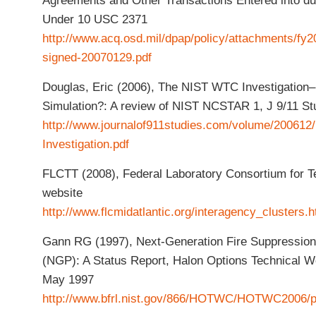
Agreements and Other Transactions Entered into du
Under 10 USC 2371
http://www.acq.osd.mil/dpap/policy/attachments/fy
signed-20070129.pdf
Douglas, Eric (2006), The NIST WTC Investigatio
Simulation?: A review of NIST NCSTAR 1, J 9/11 S
http://www.journalof911studies.com/volume/20061
Investigation.pdf
FLCTT (2008), Federal Laboratory Consortium for T
website
http://www.flcmidatlantic.org/interagency_clusters.h
Gann RG (1997), Next-Generation Fire Suppressio
(NGP): A Status Report, Halon Options Technical W
May 1997
http://www.bfrl.nist.gov/866/HOTWC/HOTWC2006/p