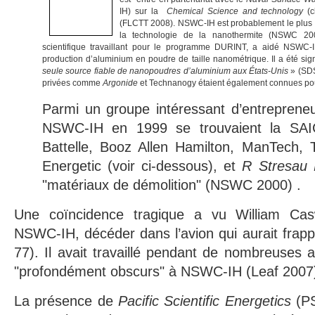
IH) sur la
Chemical Science and technology
(c
(FLCTT 2008). NSWC-IH est probablement le plus i
la technologie de la nanothermite (NSWC 20
scientifique travaillant pour le programme DURINT, a aidé NSWC-I
production d’aluminium en poudre de taille nanométrique. Il a été sig
seule source fiable de nanopoudres d’aluminium aux États-Unis
» (SDS
privées comme
Argonide
et Technanogy étaient également connues po
Parmi un groupe intéressant d’entreprene
NSWC-IH en 1999 se trouvaient la SAIC
Battelle, Booz Allen Hamilton, ManTech, Ti
Energetic (voir ci-dessous), et
R Stresau 
"matériaux de démolition" (NSWC 2000) .
Une coïncidence tragique a vu William Ca
NSWC-IH, décéder dans l’avion qui aurait frapp
77). Il avait travaillé pendant de nombreuses 
"profondément obscurs" à NSWC-IH (Leaf 2007
La présence de
Pacific Scientific Energetics
(PS