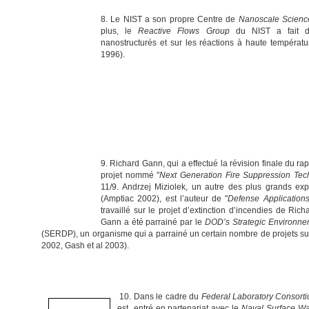
8. Le NIST a son propre Centre de
Nanoscale Scienc
plus, le
Reactive Flows Group
du NIST a fait de
nanostructurés et sur les réactions à haute tempéra
1996).
9. Richard Gann, qui a effectué la révision finale du ra
projet nommé "
Next Generation Fire Suppression Te
11/9. Andrzej Miziolek, un autre des plus grands ex
(Amptiac 2002), est l’auteur de "
Defense Application
travaillé sur le projet d’extinction d’incendies de Ri
Gann a été parrainé par le
DOD’s Strategic Environn
(SERDP), un organisme qui a parrainé un certain nombre de projets s
2002, Gash et al 2003).
10. Dans le cadre du
Federal Laboratory Consorti
est entré en partenariat avec le
Naval Surface Wa