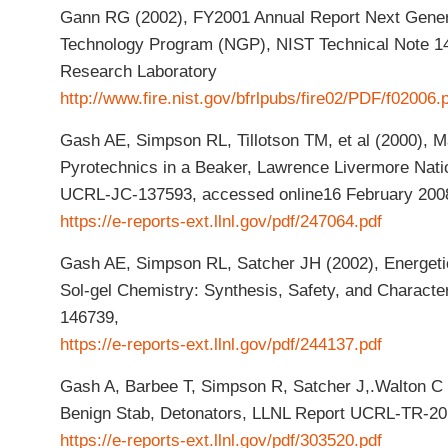
Gann RG (2002), FY2001 Annual Report Next Gener
Technology Program (NGP), NIST Technical Note 144
Research Laboratory
http://www.fire.nist.gov/bfrlpubs/fire02/PDF/f02006.
Gash AE, Simpson RL, Tillotson TM, et al (2000), 
Pyrotechnics in a Beaker, Lawrence Livermore Nati
UCRL-JC-137593, accessed online16 February 200
https://e-reports-ext.llnl.gov/pdf/247064.pdf
Gash AE, Simpson RL, Satcher JH (2002), Energet
Sol-gel Chemistry: Synthesis, Safety, and Charact
146739,
https://e-reports-ext.llnl.gov/pdf/244137.pdf
Gash A, Barbee T, Simpson R, Satcher J,.Walton C 
Benign Stab, Detonators, LLNL Report UCRL-TR-2
https://e-reports-ext.llnl.gov/pdf/303520.pdf