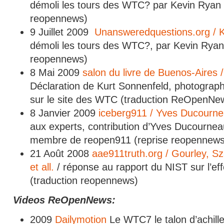
démoli les tours des WTC? par Kevin Ryan 2
reopennews)
9 Juillet 2009
Unansweredquestions.org / 
démoli les tours des WTC?, par Kevin Ryan 
reopennews)
8 Mai 2009
salon du livre de Buenos-Aires 
Déclaration de Kurt Sonnenfeld, photograph
sur le site des WTC (traduction ReOpenNe
8 Janvier 2009
iceberg911 / Yves Ducourn
aux experts, contribution d’Yves Ducourneau
membre de reopen911 (reprise reopennews
21 Août 2008
aae911truth.org / Gourley, S
et all.
/ réponse au rapport du NIST sur l’
(traduction reopennews)
Videos ReOpenNews:
2009
Dailymotion
Le WTC7 le talon d’achille 