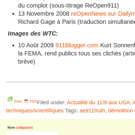
du complot (sous-titrage ReOpen911)
13 Novembre 2008
reOpenNews sur Dailym
Richard Gage à Paris (traduction simultan
Images des WTC:
10 Août 2009
911Blogger.com
Kurt Sonnenf
la FEMA, rend publics tous ses clichés (a
brève)
Filed under:
Actualité du 11/9 aux USA
,
Print
PDF
techniques/scientifiques
Tags:
ae911truth
,
démolition 
Nom
(obligatoire)