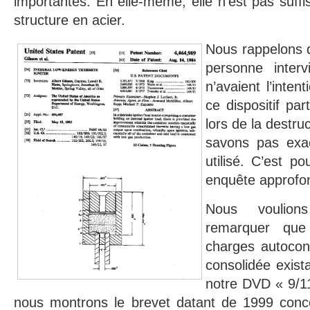
importantes. En elle-même, elle n’est pas suff
structure en acier.
Nous rappelons q
personne interv
n’avaient l’inten
ce dispositif part
lors de la destr
savons pas exa
utilisé. C’est p
enquête approfon
Nous voulion
remarquer que
charges autocon
consolidée exist
notre DVD « 9/11
nous montrons le brevet datant de 1999 conc