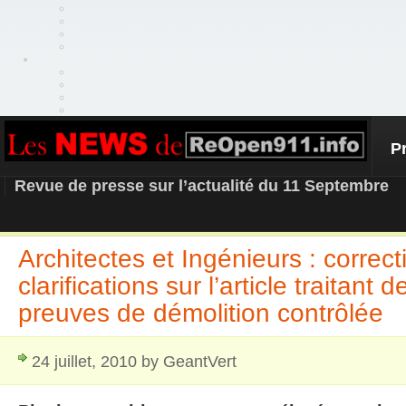
P
REOPEN911 – NEWS
Revue de presse sur l’actualité du 11 Septembre
Architectes et Ingénieurs : correct
clarifications sur l’article traitant 
preuves de démolition contrôlée
24 juillet, 2010 by GeantVert