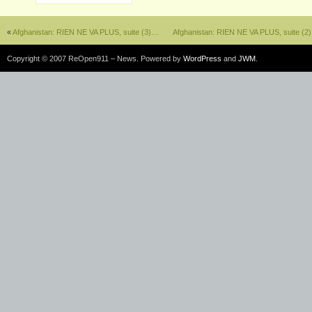
«
Afghanistan: RIEN NE VA PLUS, suite (3)…
Afghanistan: RIEN NE VA PLUS, suite (2)
Copyright © 2007 ReOpen911 – News. Powered by
WordPress
and
JWM
.