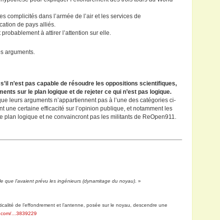
complicités dans l’armée de l’air et les services de
cation de pays alliés.
 probablement à attirer l’attention sur elle.
os arguments.
’il n’est pas capable de résoudre les oppositions scientifiques,
nts sur le plan logique et de rejeter ce qui n’est pas logique.
r, que leurs arguments n’appartiennent pas à l’une des catégories ci-
nt une certaine efficacité sur l’opinion publique, et notamment les
le plan logique et ne convaincront pas les militants de ReOpen911.
 telle que l’avaient prévu les ingénieurs (dynamitage du noyau)
. »
rticalité de l’effondrement et l’antenne, posée sur le noyau, descendre une
le.com/…3839229