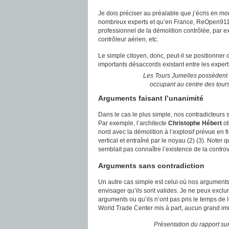
Je dois préciser au préalable que j’écris en 
nombreux experts et qu’en France, ReOpen911
professionnel de la démolition contrôlée, par ex
contrôleur aérien, etc.
Le simple citoyen, donc, peut-il se positionner
importants désaccords existant entre les expert
Les Tours Jumelles possèdent u
occupant au centre des tours
Arguments faisant l’unanimité
Dans le cas le plus simple, nos contradicteurs 
Par exemple, l’architecte
Christophe Hébert
ob
nord avec la démolition à l’explosif prévue en f
vertical et entraîné par le noyau (2) (3). Noter
semblait pas connaître l’existence de la controve
Arguments sans contradiction
Un autre cas simple est celui où nos argument
envisager qu’ils sont valides. Je ne peux exclu
arguments ou qu’ils n’ont pas pris le temps de l
World Trade Center mis à part, aucun grand imm
Présentation du rapport sur