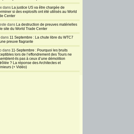
ux dans
La justice US va être chargée de
rminer si des explosifs ont été utilisés au World
de Center
este dans
La destruction de preuves matérielles
 le site du World Trade Center
l dans
11 Septembre : La chute libre du WTC7
 une preuve flagrante
o dans
11-Septembre : Pourquoi les bruits
ceptibles lors de l’effondrement des Tours ne
semblent-ils pas à ceux d’une démolition
trôlée ? La réponse des Architectes et
énieurs (+ Vidéo)