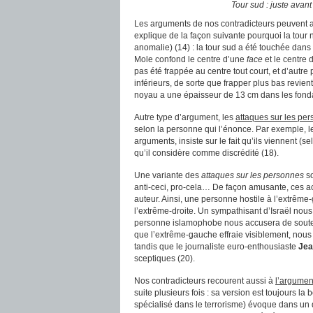
To
ur sud :
juste avant
Les arguments de nos contradicteurs peuvent a
explique de la façon suivante pourquoi la tour 
anomalie) (14) : la tour sud a été touchée dans
Mole confond le centre d’une
face
et le centre 
pas été frappée au centre tout court, et d’autre
inférieurs, de sorte que frapper plus bas revien
noyau a une épaisseur de 13 cm dans les fondat
Autre type d’argument, les
attaques sur les pe
selon la personne qui l’énonce. Par exemple, 
arguments, insiste sur le fait qu’ils viennent (s
qu’il considère comme discrédité (18).
Une variante des
attaques sur les personnes
so
anti-ceci, pro-cela… De façon amusante, ces acc
auteur. Ainsi, une personne hostile à l’extrê
l’extrême-droite. Un sympathisant d’Israël nous
personne islamophobe nous accusera de soutenir
que l’extrême-gauche effraie visiblement, nou
tandis que le journaliste euro-enthousiaste
Jea
sceptiques (20).
Nos contradicteurs recourent aussi à
l’argument
suite plusieurs fois : sa version est toujours l
spécialisé dans le terrorisme) évoque dans un 