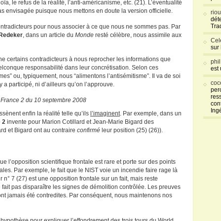
ïa, le refus de la réalité, l’anti-américanisme, etc. (21). L’éventualité
s envisagée puisque nous mettons en doute la version officielle.
rio
déte
Tra
contradicteurs pour nous associer à ce que nous ne sommes pas. Par
 Redeker
, dans un article du
Monde
resté célèbre, nous assimile aux
Cel
sur
ne certains contradicteurs à nous reprocher les informations que
phi
conque responsabilité dans leur concrétisation. Selon ces
est
es” ou, typiquement, nous “alimentons l’antisémitisme”. Il va de soi
coc
a participé, ni d’ailleurs qu’on l’approuve.
per
res
 France 2 du 10 septembre 2008
con
Ing
ènent enfin la réalité telle qu’ils
l’imaginent
. Par exemple, dans un
 2
invente pour Marion Cotillard et Jean-Marie Bigard des
lard et Bigard ont au contraire
confirmé
leur position (25) (26)).
e l’opposition scientifique frontale est rare et porte sur des points
ales. Par exemple, le fait que le NIST voie un incendie faire rage là
 n° 7 (27) est une opposition frontale sur un fait, mais reste
fait pas disparaître les signes de démolition contrôlée. Les preuves
nt jamais été contredites. Par conséquent, nous maintenons nos
e hypothèse pour expliquer l’effondrement des trois tours du World