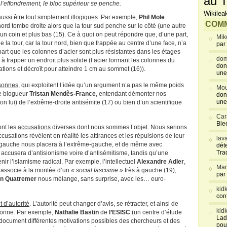
au T
 l’effondrement, le bloc supérieur se penche.
Wikilea
ussi être tout simplement
illogiques
. Par exemple,
Phil Mole
COMM
nord tombe droite alors que la tour sud penche sur le côté (une autre
 un coin et plus bas (15). Ce à quoi on peut répondre que, d’une part,
Mik
de la tour, car la tour nord, bien que frappée au centre d’une face, n’a
par
 part que les colonnes d’acier sont plus résistantes dans les étages
dom
t à frapper un endroit plus solide (l’acier formant les colonnes du
don
ions et décroît pour atteindre 1 cm au sommet (16)).
une
rsonnes
, qui exploitent l’idée qu’un argument n’a pas le même poids
Mou
le blogueur
Tristan Mendès-France
, entendant démonter nos
don
une
elon lui) de l’extrême-droite antisémite (17) ou bien d’un scientifique
Car
Blee
nt les
accusations
diverses dont nous sommes l’objet. Nous serions
usations révèlent en réalité les attirances et les répulsions de leur
lav
me-gauche nous placera à l’extrême-gauche, et de même avec
déte
Tra
 accusera d’antisionisme voire d’antisémitisme, tandis qu’une
 l’islamisme radical. Par exemple, l’intellectuel
Alexandre Adler
,
Mar
s associe à la montée d’un
« social fascisme »
très à gauche (19),
par
n Quatremer
nous mélange, sans surprise, avec les… euro-
kid
con
 d’autorité
. L’autorité peut changer d’avis, se rétracter, et ainsi de
kid
a bonne. Par exemple,
Nathalie Bastin
de
l’ESISC
(un centre d’étude
Lad
document différentes motivations possibles des chercheurs et des
pou