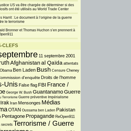
justice US va être chargée de déterminer si des
losifs ont été utilisés au World Trade Center
s Harrit : Le document à l’origine de la guerre
re le terrorisme
ald Bronner et Thomas Huchon s’en prennent à
Open911
-CLEFS
septembre
11 septembre 2001
ruth
Afghanistan
al Qaïda
attentats
Bush
Ben Laden
 Obama
Censure
Cheney
Droits de l'homme
ommission d'enquête
s-Unis
France /
FBI
False flag
pe
Guantanamo
Guerre
George W. Bush
Guerre préventive
u Terrorisme
Impérialisme
Médias
Irak
Iran
Mensonges
ma
OTAN
Pakistan
Oussama ben Laden
Propagande
Pentagone
ReOpen911
t
Terrorisme / Guerre
 secrets