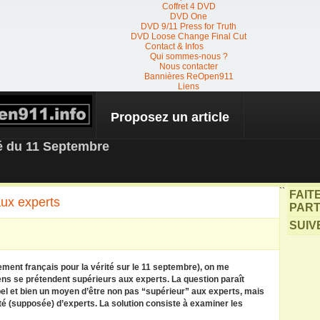
Coffret 4 DVD
DVD One
DVD 9/11 Press for Truth
DVD Loose Change Final Cut
Contact & Infos
Qui sommes-nous ?
Nous contacter
Bannières ReOpen911
Liens
Proposez un article
 NEWS
té du 11 Septembre
``
FAIT
aux experts
PART
SUIV
nt français pour la vérité sur le 11 septembre), on me
s se prétendent supérieurs aux experts. La question paraît
e bel et bien un moyen d’être non pas “supérieur” aux experts, mais
é (supposée) d’experts. La solution consiste à examiner les