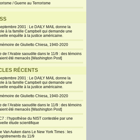
rorisme / Guerre au Terrorisme
SS
septembre 2001 : Le DAILY MAIL donne la
ole à la famille Campbell qui demande une
velle enquête à la justice américaine.
mémoire de Giulietto Chiesa, 1940-2020
e de l’Arabie saoudite dans le 11/9 : des témoins
aient été menacés [Washington Post]
CLES RÉCENTS
septembre 2001 : Le DAILY MAIL donne la
ole à la famille Campbell qui demande une
velle enquête à la justice américaine.
mémoire de Giulietto Chiesa, 1940-2020
e de l’Arabie saoudite dans le 11/9 : des témoins
aient été menacés [Washington Post]
7 : l’hypothèse du NIST contestée par une
velle étude scientifique
ie Van Auken dans Le New York Times : les
egistrements du 11/9