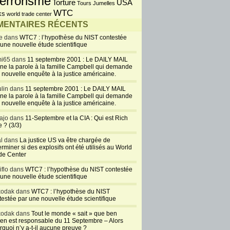
errorisme
USA
Torture
Tours Jumelles
WTC
ks
world trade center
ENTAIRES RÉCENTS
e dans
WTC7 : l’hypothèse du NIST contestée
 une nouvelle étude scientifique
i65 dans
11 septembre 2001 : Le DAILY MAIL
ne la parole à la famille Campbell qui demande
 nouvelle enquête à la justice américaine.
lin dans
11 septembre 2001 : Le DAILY MAIL
ne la parole à la famille Campbell qui demande
 nouvelle enquête à la justice américaine.
ajo dans
11-Septembre et la CIA : Qui est Rich
 ? (3/3)
al dans
La justice US va être chargée de
rminer si des explosifs ont été utilisés au World
de Center
iflo dans
WTC7 : l’hypothèse du NIST contestée
 une nouvelle étude scientifique
kodak dans
WTC7 : l’hypothèse du NIST
testée par une nouvelle étude scientifique
kodak dans
Tout le monde « sait » que ben
en est responsable du 11 Septembre – Alors
rquoi n’y a-t-il aucune preuve ?