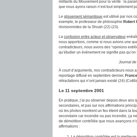
militants du Mouvement pour la vérité : la parano
que nous ayons raison n’est tout simplement pa
Le
glissement sémantique
est utilisé par nos 
exemple, le professeur de philosophie
Robert
révisionnistes de la Shoah (22) (23).
La
confusion entre acteur et observateur
entraî
nous apportons, comme si nous avions une quel
contradicteurs, nous avons des “opinions extrêm
qu’étudier un événement ne signifie pas qu’on y 
Journal de
À court d’arguments, nos contradicteurs nous ass
reportage diffusé en septembre dernier,
France
rétractations qui n’ont jamais existé (24) (Cotil
Le 11 septembre 2001
En pratique, j’ai pu observer depuis deux ans qu
secondaires, et pas sur nos affirmations princip
où les photos montrent un feu éteint dans la tour
secondaire car incendie ou pas incendie, ça ne 
de démolition contrôlée que nous avançons n’o
affirmations :
La démolition contrôlée est la meilleur