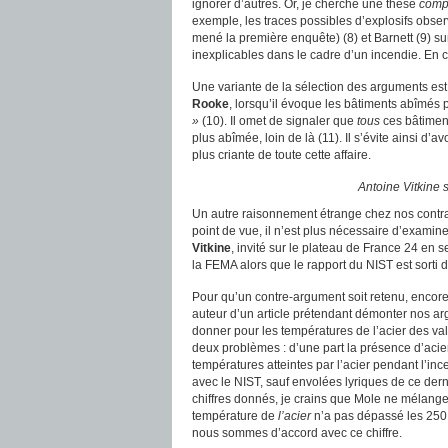
ignorer d’autres. Or, je cherche une thèse
comp
exemple, les traces possibles d’explosifs obse
mené la première enquête) (8) et Barnett (9) su
inexplicables dans le cadre d’un incendie. En 
Une variante de la sélection des arguments est
Rooke
, lorsqu’il évoque les bâtiments abîmés
»
(10). Il omet de signaler que
tous
ces bâtiment
plus abîmée, loin de là (11). Il s’évite ainsi 
plus criante de toute cette affaire.
Antoine Vitkine 
Un autre raisonnement étrange chez nos contra
point de vue, il n’est plus nécessaire d’examin
Vitkine
, invité sur le plateau de France 24 en 
la FEMA alors que le rapport du NIST est sorti d
Pour qu’un contre-argument soit retenu, encore f
auteur d’un article prétendant démonter nos argu
donner pour les températures de l’acier des vale
deux problèmes : d’une part la présence d’acier
températures atteintes par l’acier pendant l’inc
avec le NIST, sauf envolées lyriques de ce dern
chiffres donnés, je crains que Mole ne mélange l
température de
l’acier
n’a pas dépassé les 250 
nous sommes d’accord avec ce chiffre.