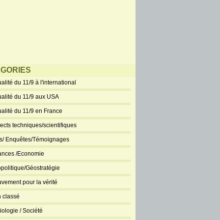
GORIES
alité du 11/9 à l'international
ualité du 11/9 aux USA
ualité du 11/9 en France
ects techniques/scientifiques
ts/ Enquêtes/Témoignages
ances /Economie
politique/Géostratégie
vement pour la vérité
 classé
iologie / Société