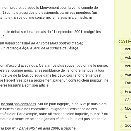
mon nom propre, puisque le Mouvement pour la vérité compte de
 (1) compte aussi des professionnels parmi ses membres (un
emple). En ce qui me concerne, je ne suis ni architecte, ni
 dans le débat sur les attentats du 11 septembre 2001, malgré les
s ?
CATÉ
n noyau constitué de 47 colossales poutres d’acier,
 un rectangle égal à 30% de la surface de l’étage.
Actu
Act
sont
d’accord avec nous
. Cela arrive plus souvent qu’on ne le pense.
Act
serve, comme nous, la ressemblance de l’effondrement de la tour
Asp
in de vie de la tour, puisque dans les deux cas l’effondrement est
 que Hébert n’est pas à proprement parler un contradicteur puisqu’il ne
Fai
rse lorsqu’il a écrit son article.
Fin
Géo
s
ne sont pas contredits
. Sur un plan logique, je peux et je dois alors
Mou
re toutefois que nos contradicteurs ignorent l’existence de ces
es étudier. Par exemple, notre affirmation selon laquelle, tour n° 7 du
Non
euble à structure acier n’a jamais cédé au feu n’est pas contredite.
Soc
 la tour n° 7 par le NIST en août 2008, à gauche,