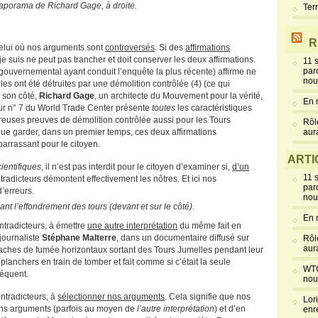
diaporama de Richard Gage, à droite.
Ter
R
t celui où nos arguments sont
controversés
. Si des
affirmations
 je suis ne peut pas trancher et doit conserver les deux affirmations.
11 
par
 gouvernemental ayant conduit l’enquête la plus récente) affirme ne
nou
es ont été détruites par une démolition contrôlée (4) (ce qui
e son côté,
Richard Gage
, un architecte du Mouvement pour la vérité,
En 
tour n° 7 du World Trade Center présente
toutes
les caractéristiques
breuses preuves de démolition contrôlée aussi pour les Tours
Rôl
que garder, dans un premier temps, ces deux affirmations
aur
barrassant pour le citoyen.
ARTI
ientifiques
, il n’est pas interdit pour le citoyen d’examiner si,
d’un
11 
radicteurs démontent effectivement les nôtres. Et ici nos
par
’erreurs.
nou
t l’effondrement des tours (devant et sur le côté).
En 
ntradicteurs, à émettre
une autre interprétation
du même fait en
 journaliste
Stéphane Malterre
, dans un documentaire diffusé sur
Rôl
aur
anaches de fumée horizontaux sortant des Tours Jumelles pendant leur
 planchers en train de tomber et fait comme si c’était la seule
WTC
réquent.
nou
ntradicteurs, à
sélectionner nos arguments
. Cela signifie que nos
Lor
ains arguments (parfois au moyen de
l’autre interprétation
) et d’en
enr