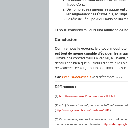
Trade Center.
De nombreuses anomalies suggèrent des 
renseignement des États-Unis, et l’impli
Le rôle de l’équipe d’Al-Qaïda se limitait
Et nous attendons toujours une réfutation de n
Conclusion
Comme nous le voyons, le citoyen néophyte, s
est tout de même capable d’évaluer les argume
J’invite nos contradicteurs à vérifier, à l’aveni
dessus car, bien que plusieurs d’entre elles aie
accusations
, ces arguments sont invalides sur 
Par
Yves Ducourneau
, le 9 décembre 2008
Références :
(1)
http://www.reopen911.info/reopen911.html
(2) «
[...] l’aspect “propre”, vertical de l’effondrement,
(
http://www.cyberarchi.com/…article=4282
)
(3) On observera, sur ces images de la tour nord, la ve
fraction de seconde avant le reste :
http://video.goog