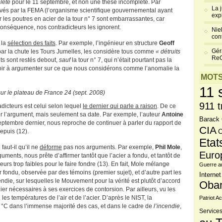
lète
pour le 11 septembre, et non une thèse incomplète. Par
La 
rvés par la FEMA (l’organisme scientifique gouvernemental ayant
exp
r les poutres en acier de la tour n° 7 sont embarrassantes, car
conséquence, nos contradicteurs les ignorent.
Niel
cont
 la
sélection des faits
. Par exemple, l’ingénieur en structure
Geoff
Gér
 par la chute les Tours Jumelles, les considère tous comme
« détruits
Re
s sont restés debout,
sauf
la tour n° 7, qui n’était pourtant pas la
d’avoir à argumenter sur ce que nous considérons comme l’anomalie la
MOTS
11 
sur le plateau de France 24 (sept. 2008)
911 t
dicteurs est celui selon lequel
le dernier qui parle a raison
. De ce
er l’argument, mais seulement sa date. Par exemple, l’auteur
Antoine
Barack
septembre dernier, nous reproche de continuer à parler du rapport de
CIA
epuis (12).
C
Etat
aut-il qu’il ne
déforme
pas nos arguments. Par exemple,
Phil Mole
,
Euro
ments, nous prête d’affirmer tantôt que l’acier a fondu, et tantôt de
urs trop faibles pour le faire fondre (13). En fait, Mole mélange
Guerre a
 fondu, observée par des témoins (premier sujet), et d’autre part les
Internet
endie, sur lesquelles le Mouvement pour la vérité est plutôt d’accord
Oba
ier nécessaires à ses exercices de contorsion. Par ailleurs, vu les
es températures de l’air et de l’acier. D’après le NIST, la
Patriot Ac
°C dans l’immense majorité des cas, et dans le cadre de
l’incendie
,
Services