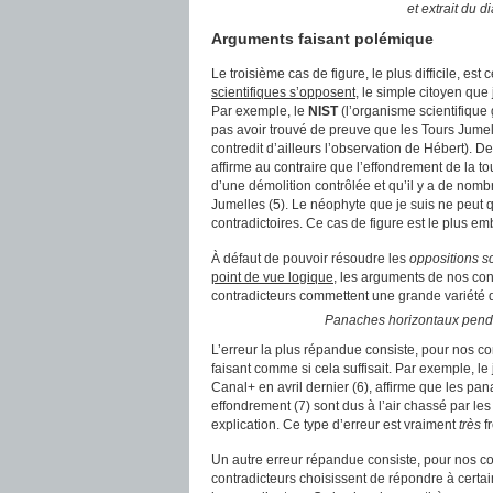
et extrait du 
Arguments faisant polémique
Le troisième cas de figure, le plus difficile, es
scientifiques s’opposent
, le simple citoyen que
Par exemple, le
NIST
(l’organisme scientifique
pas avoir trouvé de preuve que les Tours Jumell
contredit d’ailleurs l’observation de Hébert). D
affirme au contraire que l’effondrement de la 
d’une démolition contrôlée et qu’il y a de nom
Jumelles (5). Le néophyte que je suis ne peut 
contradictoires. Ce cas de figure est le plus em
À défaut de pouvoir résoudre les
oppositions sc
point de vue logique
, les arguments de nos cont
contradicteurs commettent une grande variété d
Panaches horizontaux pendan
L’erreur la plus répandue consiste, pour nos co
faisant comme si cela suffisait. Par exemple, le
Canal+ en avril dernier (6), affirme que les p
effondrement (7) sont dus à l’air chassé par les
explication. Ce type d’erreur est vraiment
très
f
Un autre erreur répandue consiste, pour nos co
contradicteurs choisissent de répondre à cert