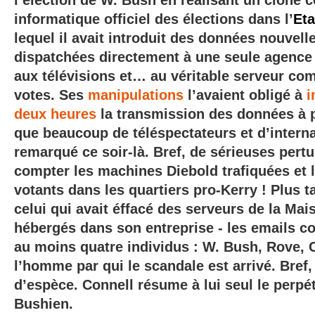
l’élection de W. Bush en réalisant un clone 
informatique officiel des élections dans
l’
Eta
lequel il avait introduit des données nouvell
dispatchées directement à une seule agence 
aux télévisions et… au véritable serveur com
votes. Ses
manipulations
l’avaient obligé à
i
deux heures
la transmission des données à p
que beaucoup de téléspectateurs et d’intern
remarqué ce soir-là. Bref, de sérieuses pert
compter les machines Diebold trafiquées et le
votants dans les quartiers pro-Kerry ! Plus tar
celui qui avait
éffacé des serveurs de la Mai
hébergés dans son entreprise - les emails 
au moins quatre individus : W. Bush, Rove, 
l’homme par qui le scandale est arrivé. Bref,
d’espèce. Connell résume à lui seul le perp
Bushien.