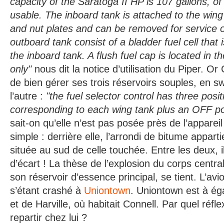
capacity of the Saratoga II HP is 107 gallons, o
usable. The inboard tank is attached to the wing
and nut plates and can be removed for service o
outboard tank consist of a bladder fuel cell that 
the inboard tank. A flush fuel cap is located in 
only"
nous dit la notice d’utilisation du Piper. Or
de bien gérer ses trois réservoirs souples, en sw
l’autre :
"the fuel selector control has three posit
corresponding to each wing tank plus an OFF po
sait-on qu’elle n’est pas posée près de l’appareil 
simple : derrière elle, l’arrondi de bitume appar
située au sud de celle touchée. Entre les deux, i
d’écart ! La thèse de l’explosion du corps central
son réservoir d’essence principal, se tient. L’avi
s’étant crashé à
Uniontown
. Uniontown est à ég
et de Harville, où habitait Connell. Par quel réfle
repartir chez lui ?