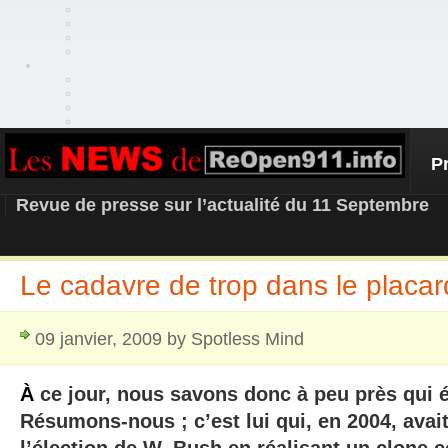
P
REOPEN911 – NEWS
Revue de presse sur l’actualité du 11 Septembre
Le cadavre de trop dans le placa
09 janvier, 2009 by Spotless Mind
À
ce jour, nous savons donc à peu près qui é
Résumons-nous ; c’est lui qui, en 2004, avait