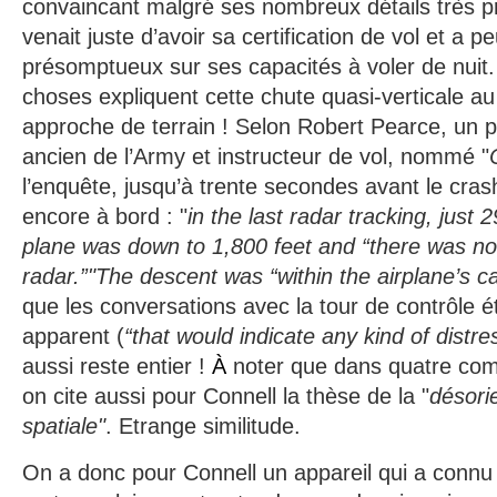
convaincant malgré ses nombreux détails très p
venait juste d’avoir sa certification de vol et a p
présomptueux sur ses capacités à voler de nuit
choses expliquent cette chute quasi-verticale 
approche de terrain ! Selon Robert Pearce, un p
ancien de l’Army et instructeur de vol, nommé "
l’enquête, jusqu’à trente secondes avant le cras
encore à bord : "
in the last radar tracking, just 
plane was down to 1,800 feet and “there was no
radar.”"The descent was “within the airplane’s ca
que les conversations avec la tour de contrôle é
apparent (
“that would indicate any kind of distre
aussi reste entier !
À
noter que dans quatre com
on cite aussi pour Connell la thèse de la "
désori
spatiale"
. Etrange similitude.
On a donc pour Connell un appareil qui a connu