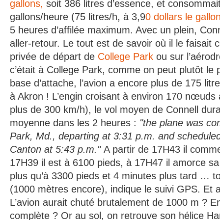
gallons,
soit 386 litres d’essence, et consommait
gallons/heure (75 litres/h, à 3,9
0 dollars le gallo
5 heures d’affilée maximum. Avec un plein, Conne
aller-retour. Le tout est de savoir où il le faisait
privée de départ de
College Park
ou sur l’aérodr
c’était à College Park, comme on peut plutôt le p
base d’attache, l’avion a encore plus de 175 litr
à Akron ! L’engin croisant à environ 170 nœuds 
plus de 300 km/h), le vol moyen de Connell durai
moyenne dans les 2 heures :
"the plane was co
Park, Md., departing at 3:31 p.m. and scheduled 
Canton at 5:43 p.m."
A partir de 17H43 il com
17H39 il est à 6100 pieds, à 17H47 il amorce sa 
plus qu’à 3300 pieds et 4 minutes plus tard … t
(1000 mètres encore), indique le suivi GPS. Et 
L’avion aurait chuté brutalement de 1000 m ? 
complète ? Or au sol, on retrouve son hélice Har