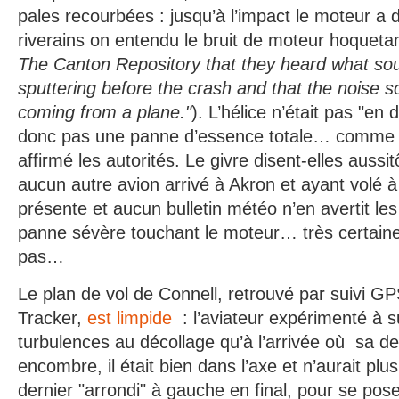
pales recourbées : jusqu’à l’impact le moteur a 
riverains on entendu le bruit de moteur hoquetan
The Canton Repository that they heard what sou
sputtering before the crash and that the noise s
coming from a plane."
). L’hélice n’était pas "en
donc pas une panne d’essence totale… comme l’
affirmé les autorités. Le givre disent-elles aussitô
aucun autre avion arrivé à Akron et ayant volé 
présente et aucun bulletin météo n’en avertit le
panne sévère touchant le moteur… très certai
pas…
Le plan de vol de Connell, retrouvé par suivi GP
Tracker,
est limpide
: l’aviateur expérimenté à s
turbulences au décollage qu’à l’arrivée o
ù
sa de
encombre, il était bien dans l’axe et n’aurait plu
dernier "arrondi" à gauche en final, pour se poser