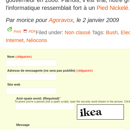
l’informatique ressemblait fort à un
Pied Nickelé.
Par morice pour
Agoravox
, le 2 janvier 2009
Filed under:
Non classé
Tags:
Bush
,
Ele
Print
PDF
Internet
,
Néocons
Nom
(obligatoire)
Adresse de messagerie (ne sera pas publiée)
(obligatoire)
Site web
Anti-spam word: (Required)
*
To prove you're a person (not a spam script), type the security word shown in the picture. Click 
Message