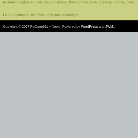
«
L’armée déploie une unité de combat aux USA en prévision de possibles troubles civils
Le 11-Septembre, les médias et Nicolas Sarkozy
»
Copyright © 2007 ReOpen911 – News. Powered by
WordPress
and
JWM
.