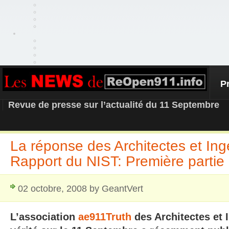
P
REOPEN911 – NEWS
Revue de presse sur l’actualité du 11 Septembre
La réponse des Architectes et Ing
Rapport du NIST: Première partie
02 octobre, 2008 by GeantVert
L’association
ae911Truth
des Architectes et 