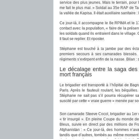
service des plus jeunes. Mais le terrain, pour l
me fait le plus mal. » Soldat au 35e RAP de 
la vallée de Kapisa. Il était auxiliaire sanitaire :
Ce jour-là, il accompagne le 8e RPIMA et le 
contact avec la population, « faire de la prés
les soldats quand ils entraient dans le village
Il faut se replier. Et riposter.
Stéphane est touché à la jambe par des éclat
premiers secours à ses camarades blessés. 
régiments s’extirpent enfin de la nasse. Bilan 
Le décalage entre la saga des 
mort français
Le brigadier est transporté à l’hôpital de Bag
Paris. Après le fauteuil roulant, les béquil
Stéphane ne sait pas s’il pourra récupérer sa
suscité par cette « vraie guerre » menée par so
Son camarade Steeve Cocol, brigadier au 1er rég
« tir insurgé ». En pleine Coupe du monde de
Bleus, suivie en direct par des millions de F
Afghanistan : « Ce jour-là, des hommes n’ava
tandis que d’autres, tombés au même moment p