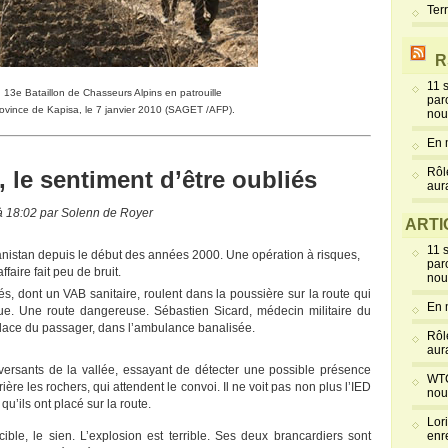
Ter
R
11 
u 13e Bataillon de Chasseurs Alpins
en patrouille
par
ovince de Kapisa, le 7 janvier 2010 (SAGET /AFP).
nou
En 
Rôl
 le sentiment d’être oubliés
aur
0 à 18:02 par Solenn de Royer
ARTI
11 
nistan depuis le début des années 2000. Une opération à risques,
par
ffaire fait peu de bruit.
nou
dés, dont un VAB sanitaire, roulent dans la poussière sur la route qui
En 
ue. Une route dangereuse. Sébastien Sicard, médecin militaire du
place du passager, dans l’ambulance banalisée.
Rôl
aur
s versants de la vallée, essayant de détecter une possible présence
WTC
ière les rochers, qui attendent le convoi. Il ne voit pas non plus l’IED
nou
 qu’ils ont placé sur la route.
Lor
cible, le sien. L’explosion est terrible. Ses deux brancardiers sont
enr