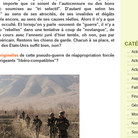
u importe que ce soient de l’autocensure ou des bons
c soumises au "tri selectif". D’autant que selon les
e" au sens de ses atrocités, de ses invalides et dégâts
le encore, au sens de ses causes réelles. Alors il n’y a que
occulté. Et lorsqu’on y parle -souvent- de "guerre", il n’y a
u "rebelles" dans une tentative à coup de "novlangue", de
 cours avec l’ennemi juré d’hier tentés, oh non, pas par
méricain. Restons les chiens de garde. Chacun à sa place, et
CATÉ
 des Etats-Unis suffit bien, non?
Actu
riginelles
de cette pseudo-guerre de réappropriation forcée
rigeants "libéro-compatibles"?
Act
Act
Asp
Fai
Fin
Géo
Mou
Non
Soc