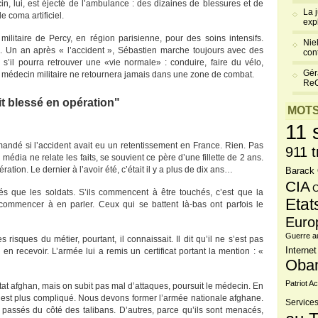
n, lui, est éjecté de l’ambulance : des dizaines de blessures et de
La 
de coma artificiel.
exp
 militaire de Percy, en région parisienne, pour des soins intensifs.
Niel
al. Un an après « l’accident », Sébastien marche toujours avec des
cont
 s’il pourra retrouver une «vie normale» : conduire, faire du vélo,
Gér
le médecin militaire ne retournera jamais dans une zone de combat.
Re
it blessé en opération"
MOTS
11 
emandé si l’accident avait eu un retentissement en France. Rien. Pas
911 t
édia ne relate les faits, se souvient ce père d’une fillette de 2 ans.
ation. Le dernier à l’avoir été, c’était il y a plus de dix ans…
Barack
CIA
C
 que les soldats. S’ils commencent à être touchés, c’est que la
Etat
re commencer à en parler. Ceux qui se battent là-bas ont parfois le
Euro
Guerre a
risques du métier, pourtant, il connaissait. Il dit qu’il ne s’est pas
Internet
en recevoir. L’armée lui a remis un certificat portant la mention : «
Oba
Patriot Ac
État afghan, mais on subit pas mal d’attaques, poursuit le médecin. En
, c’est plus compliqué. Nous devons former l’armée nationale afghane.
Services
 passés du côté des talibans. D’autres, parce qu’ils sont menacés,