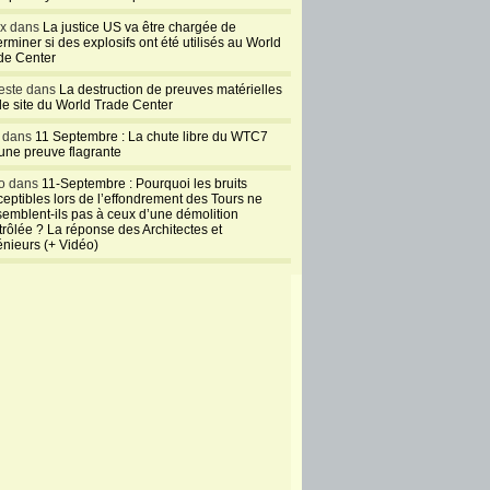
ux dans
La justice US va être chargée de
rminer si des explosifs ont été utilisés au World
de Center
este dans
La destruction de preuves matérielles
 le site du World Trade Center
l dans
11 Septembre : La chute libre du WTC7
 une preuve flagrante
o dans
11-Septembre : Pourquoi les bruits
ceptibles lors de l’effondrement des Tours ne
semblent-ils pas à ceux d’une démolition
trôlée ? La réponse des Architectes et
énieurs (+ Vidéo)