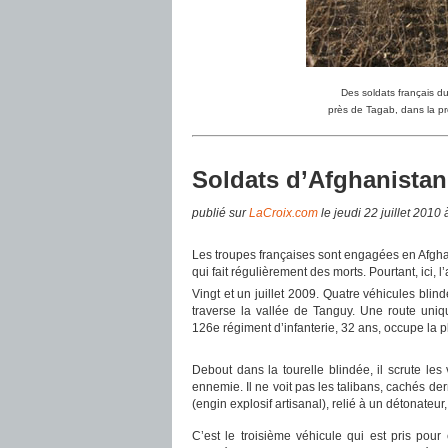
Des soldats français d
près de Tagab, dans la pr
Soldats d’Afghanistan,
publié sur
LaCroix.com
le jeudi 22 juillet 201
Les troupes françaises sont engagées en Afgha
qui fait régulièrement des morts. Pourtant, ici, l’a
Vingt et un juillet 2009. Quatre véhicules blin
traverse la vallée de Tanguy. Une route uniq
126e régiment d’infanterie, 32 ans, occupe la 
Debout dans la tourelle blindée, il scrute le
ennemie. Il ne voit pas les talibans, cachés derr
(engin explosif artisanal), relié à un détonateur,
C’est le troisième véhicule qui est pris pour 