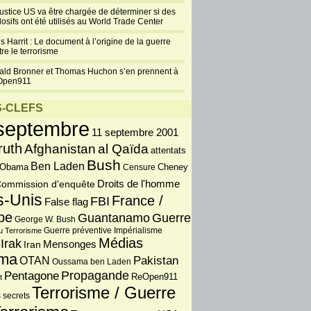
justice US va être chargée de déterminer si des
losifs ont été utilisés au World Trade Center
s Harrit : Le document à l’origine de la guerre
re le terrorisme
ald Bronner et Thomas Huchon s’en prennent à
Open911
-CLEFS
septembre
11 septembre 2001
ruth
Afghanistan
al Qaïda
attentats
Bush
Ben Laden
 Obama
Censure
Cheney
Droits de l'homme
ommission d'enquête
s-Unis
France /
FBI
False flag
pe
Guantanamo
Guerre
George W. Bush
Guerre préventive
u Terrorisme
Impérialisme
Médias
Irak
Iran
Mensonges
ma
OTAN
Pakistan
Oussama ben Laden
Propagande
Pentagone
ReOpen911
t
Terrorisme / Guerre
 secrets