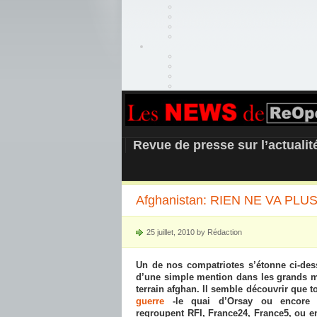
REOPEN911 –
Revue de presse sur l’actuali
Afghanistan: RIEN NE VA PLUS,
25 juillet, 2010 by Rédaction
Un de nos compatriotes s’étonne ci-des
d’une simple mention dans les grands me
terrain afghan. Il semble découvrir que 
guerre
-le quai d’Orsay ou encore la
regroupent RFI, France24, France5, ou 