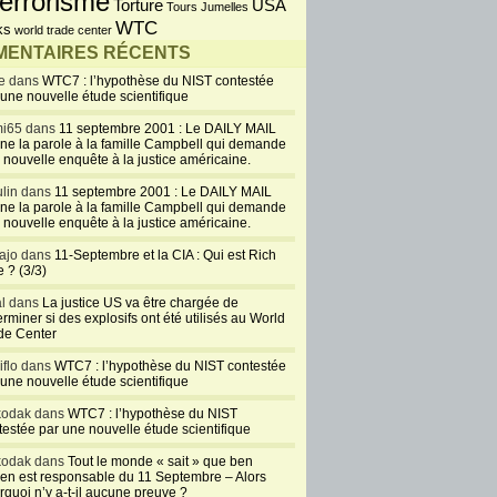
errorisme
USA
Torture
Tours Jumelles
WTC
ks
world trade center
ENTAIRES RÉCENTS
e dans
WTC7 : l’hypothèse du NIST contestée
 une nouvelle étude scientifique
i65 dans
11 septembre 2001 : Le DAILY MAIL
ne la parole à la famille Campbell qui demande
 nouvelle enquête à la justice américaine.
lin dans
11 septembre 2001 : Le DAILY MAIL
ne la parole à la famille Campbell qui demande
 nouvelle enquête à la justice américaine.
ajo dans
11-Septembre et la CIA : Qui est Rich
 ? (3/3)
al dans
La justice US va être chargée de
rminer si des explosifs ont été utilisés au World
de Center
iflo dans
WTC7 : l’hypothèse du NIST contestée
 une nouvelle étude scientifique
kodak dans
WTC7 : l’hypothèse du NIST
testée par une nouvelle étude scientifique
kodak dans
Tout le monde « sait » que ben
en est responsable du 11 Septembre – Alors
rquoi n’y a-t-il aucune preuve ?