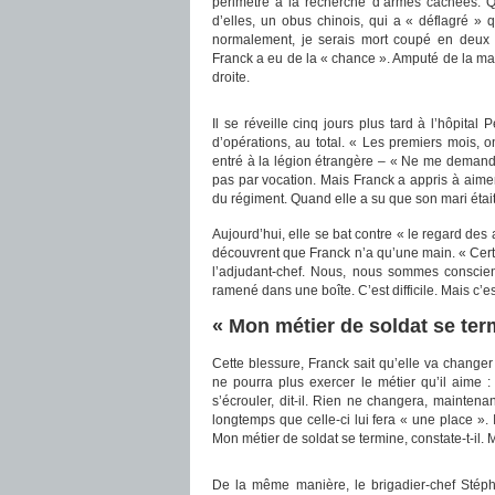
périmètre à la recherche d’armes cachées. Qu
d’elles, un obus chinois, qui a « déflagré » 
normalement, je serais mort coupé en deux »
Franck a eu de la « chance ». Amputé de la mai
droite.
Il se réveille cinq jours plus tard à l’hôpital
d’opérations, au total. « Les premiers mois, 
entré à la légion étrangère – « Ne me demandez
pas par vocation. Mais Franck a appris à aimer 
du régiment. Quand elle a su que son mari était 
Aujourd’hui, elle se bat contre « le regard des
découvrent que Franck n’a qu’une main. « Certa
l’adjudant-chef. Nous, nous sommes conscien
ramené dans une boîte. C’est difficile. Mais c’
« Mon métier de soldat se termi
Cette blessure, Franck sait qu’elle va chang
ne pourra plus exercer le métier qu’il aime 
s’écrouler, dit-il. Rien ne changera, maintena
longtemps que celle-ci lui fera « une place ». 
Mon métier de soldat se termine, constate-t-il. Ma
De la même manière, le brigadier-chef Stéph