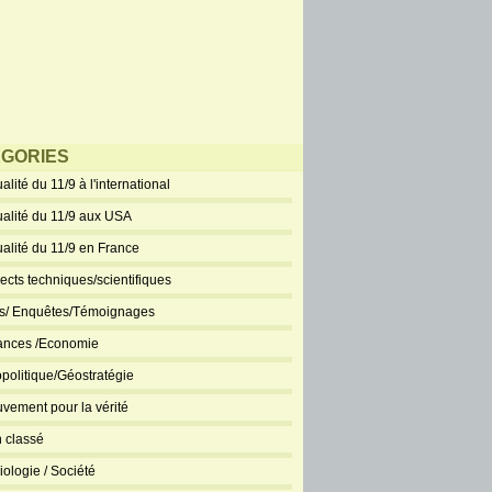
GORIES
alité du 11/9 à l'international
ualité du 11/9 aux USA
ualité du 11/9 en France
ects techniques/scientifiques
ts/ Enquêtes/Témoignages
ances /Economie
politique/Géostratégie
vement pour la vérité
 classé
iologie / Société