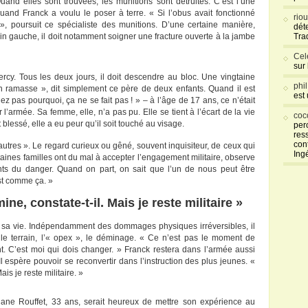
and elles sont trouvées, les munitions sont détruites. C’est l’une
quand Franck a voulu le poser à terre. « Si l’obus avait fonctionné
rio
, poursuit ce spécialiste des munitions. D’une certaine manière,
déte
n gauche, il doit notamment soigner une fracture ouverte à la jambe
Tra
Cel
sur
 Percy. Tous les deux jours, il doit descendre au bloc. Une vingtaine
phi
on ramasse », dit simplement ce père de deux enfants. Quand il est
est
 pas pourquoi, ça ne se fait pas ! » – à l’âge de 17 ans, ce n’était
l’armée. Sa femme, elle, n’a pas pu. Elle se tient à l’écart de la vie
coc
blessé, elle a eu peur qu’il soit touché au visage.
per
res
con
 autres ». Le regard curieux ou gêné, souvent inquisiteur, de ceux qui
Ing
ines familles ont du mal à accepter l’engagement militaire, observe
ts du danger. Quand on part, on sait que l’un de nous peut être
est comme ça. »
ne, constate-t-il. Mais je reste militaire »
er sa vie. Indépendamment des dommages physiques irréversibles, il
: le terrain, l’« opex », le déminage. « Ce n’est pas le moment de
nt. C’est moi qui dois changer. » Franck restera dans l’armée aussi
Il espère pouvoir se reconvertir dans l’instruction des plus jeunes. «
is je reste militaire. »
ane Rouffet, 33 ans, serait heureux de mettre son expérience au