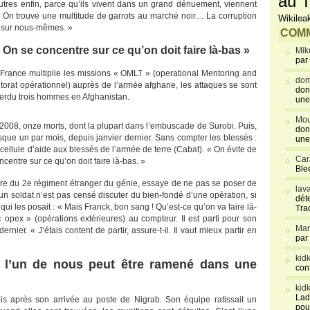
au T
utres enfin, parce qu’ils vivent dans un grand dénuement, viennent
. On trouve une multitude de garrots au marché noir… La corruption
Wikilea
 sur nous-mêmes. »
COMM
On se concentre sur ce qu’on doit faire là-bas »
Mik
par
France multiplie les missions « OMLT » (operational Mentoring and
dom
torat opérationnel) auprès de l’armée afghane, les attaques se sont
don
perdu trois hommes en Afghanistan.
une
Mou
2008, onze morts, dont la plupart dans l’embuscade de Surobi. Puis,
don
que un par mois, depuis janvier dernier. Sans compter les blessés :
une
 cellule d’aide aux blessés de l’armée de terre (Cabat). « On évite de
Car
entre sur ce qu’on doit faire là-bas. »
Blee
e du 2e régiment étranger du génie, essaye de ne pas se poser de
lav
qu’un soldat n’est pas censé discuter du bien-fondé d’une opération, si
déte
 qui les posait : « Mais Franck, bon sang ! Qu’est-ce qu’on va faire là-
Tra
opex » (opérations extérieures) au compteur. Il est parti pour son
Mar
ier. « J’étais content de partir, assure-t-il. Il vaut mieux partir en
par
kid
e l’un de nous peut être ramené dans une
con
kid
Lad
is après son arrivée au poste de Nigrab. Son équipe ratissait un
pou