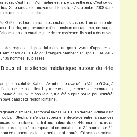
ui aussi, c’est fini. « Mon métier est entre parenthèses. C’est ce qui
Tarbes, Stéphane a été grièvement blessé le 27 septembre 2008 dans
 le secouriste de la section.
17e RGP dans leur mission : rechercher les caches d’armes, prendre
ence ». Les tirs, en provenance d’une maison en surplomb, ont surpris
. Coincés dans un «ouabi», une rivière asséchée, ils sont à découvert.
s des roquettes. Il pose lui-même un garrot. Avant d’apporter les
Deux chars de la Légion étrangère viennent en appui. Les deux
: sur 39 hommes, 18 blessés.
Bleus et le silence médiatique autour du 44e
ram, puis à celui de Kaboul. Avant d’être évacué au Val-de-Grâce, à
les. L’embuscade a eu lieu il y a deux ans ; comme ses camarades,
 jambe à 100 %. À son retour, il a été surpris par le peu d’intérêt
n pays dans cette région lointaine.
iment d’artillerie, est tombé là-bas, le 18 juin dernier, victime d’un
 football. Stéphane n’a pas supporté le décalage entre la saga des
rançais, et le silence médiatique autour de ce 44e mort français en
ient pas respecté le drapeau et on parlait d’eux 24 heures sur 24,
our ce drapeau, étaient superbement ignorés. Où sont ces valeurs