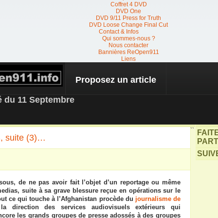
Coffret 4 DVD
DVD One
DVD 9/11 Press for Truth
DVD Loose Change Final Cut
Contact & Infos
Qui sommes-nous ?
Nous contacter
Bannières ReOpen911
Liens
Proposez un article
 NEWS
té du 11 Septembre
``
FAIT
 suite (3)…
PART
SUIV
sous, de ne pas avoir fait l’objet d’un reportage ou même
dias, suite à sa grave blessure reçue en opérations sur le
tout ce qui touche à l’Afghanistan procède du
journalisme de
 direction des services audiovisuels extérieurs qui
encore les grands groupes de presse adossés à des groupes