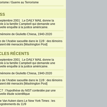
rorisme / Guerre au Terrorisme
SS
septembre 2001 : Le DAILY MAIL donne la
ole à la famille Campbell qui demande une
velle enquête à la justice américaine.
mémoire de Giulietto Chiesa, 1940-2020
e de l’Arabie saoudite dans le 11/9 : des témoins
aient été menacés [Washington Post]
CLES RÉCENTS
septembre 2001 : Le DAILY MAIL donne la
ole à la famille Campbell qui demande une
velle enquête à la justice américaine.
mémoire de Giulietto Chiesa, 1940-2020
e de l’Arabie saoudite dans le 11/9 : des témoins
aient été menacés [Washington Post]
7 : l’hypothèse du NIST contestée par une
velle étude scientifique
ie Van Auken dans Le New York Times : les
egistrements du 11/9