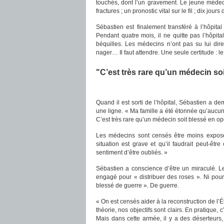
touchés, dont l’un gravement. Le jeune médeci
fractures ; un pronostic vital sur le fil ; dix jours 
Sébastien est finalement transféré à l’hôpital
Pendant quatre mois, il ne quitte pas l’hôpit
béquilles. Les médecins n’ont pas su lui dire
nager… Il faut attendre. Une seule certitude : 
"C’est très rare qu’un médecin so
Quand il est sorti de l’hôpital, Sébastien a d
une ligne. « Ma famille a été étonnée qu’aucun m
C’est très rare qu’un médecin soit blessé en opér
Les médecins sont censés être moins exposés
situation est grave et qu’il faudrait peut-êt
sentiment d’être oubliés. »
Sébastien a conscience d’être un miraculé. Les 
engagé pour « distribuer des roses ». Ni pour 
blessé de guerre ». De guerre.
« On est censés aider à la reconstruction de l’
théorie, nos objectifs sont clairs. En pratique
Mais dans cette armée, il y a des déserteurs,