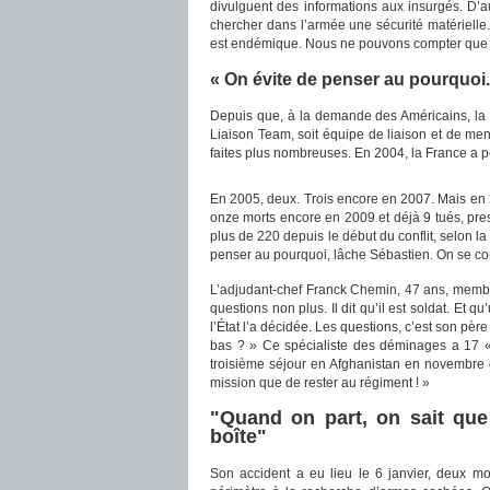
divulguent des informations aux insurgés. D’a
chercher dans l’armée une sécurité matérielle
est endémique. Nous ne pouvons compter que
« On évite de penser au pourquoi. 
Depuis que, à la demande des Américains, la 
Liaison Team, soit équipe de liaison et de men
faites plus nombreuses. En 2004, la France a 
En 2005, deux. Trois encore en 2007. Mais en 
onze morts encore en 2009 et déjà 9 tués, pres
plus de 220 depuis le début du conflit, selon la
penser au pourquoi, lâche Sébastien. On se conc
L’adjudant-chef Franck Chemin, 47 ans, membr
questions non plus. Il dit qu’il est soldat. Et 
l’État l’a décidée. Les questions, c’est son père
bas ? » Ce spécialiste des déminages a 17 « 
troisième séjour en Afghanistan en novembre dern
mission que de rester au régiment ! »
"Quand on part, on sait qu
boîte"
Son accident a eu lieu le 6 janvier, deux mo