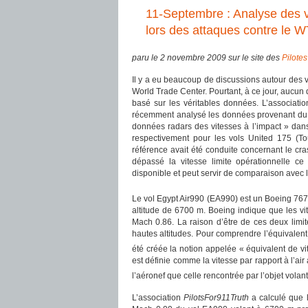
11-Septembre : Analyse des v
lors des attaques contre le 
paru le 2 novembre 2009 sur le site des
Pilotes
Il y a eu beaucoup de discussions autour des vi
World Trade Center. Pourtant, à ce jour, aucun
basé sur les véritables données. L’associatio
récemment analysé les données provenant d
données radars des vitesses à l’impact » dans
respectivement pour les vols United 175 (To
référence avait été conduite concernant le cr
dépassé la vitesse limite opérationnelle c
disponible et peut servir de comparaison avec 
Le vol Egypt Air990 (EA990) est un Boeing 767 
altitude de 6700 m. Boeing indique que les v
Mach 0.86. La raison d’être de ces deux limit
hautes altitudes. Pour comprendre l’équivalent
été créée la notion appelée « équivalent de vi
est définie comme la vitesse par rapport à l’a
l’aéronef que celle rencontrée par l’objet volant
L’association
PilotsFor911Truth
a calculé que l