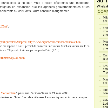
au T
particuliers, à ce jour. Mais il existe désormais une montagne
Wikilea
s toujours en expansion que les agences gouvernementales et les
’adhérents à
PilotsFor911Truth
continue d’augmenter.
COMM
Mik
par
11Truth
)
dom
don
une
Mou
spx#EquivalentAirspeed
,
http://www.csgnetwork.com/machonecalc.html
don
e par rapport à l’air", permet de convertir une vitesse Mach en vitesse réelle en
une
uite en "’Équivalent vitesse par rapport à l’air" (EAS)
Car
struments/q0251.shtml
Blee
lav
déte
Tra
Mar
par
kid
11 Septembre
", paru sur ReOpenNews le 21 mai 2008
con
xprimées en "Mach" ou des vitesses transsoniques, voir par exemple
kid
Lad
pou