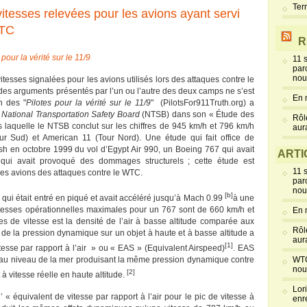
Ter
itesses relevées pour les avions ayant servi
WTC
R
 pour la vérité sur le 11/9
11 
par
nou
tesses signalées pour les avions utilisés lors des attaques contre le
 des arguments présentés par l’un ou l’autre des deux camps ne s’est
En 
n des "
Pilotes pour la vérité sur le 11/9
" (PilotsFor911Truth.org) a
u
National Transportation Safety Board
(NTSB) dans son « Étude des
Rôl
 laquelle le NTSB conclut sur les chiffres de 945 km/h et 796 km/h
aur
ur Sud) et American 11 (Tour Nord). Une étude qui fait office de
ash en octobre 1999 du vol d’Egypt Air 990, un Boeing 767 qui avait
ARTI
e qui avait provoqué des dommages structurels ; cette étude est
11 
les avions des attaques contre le WTC.
par
nou
[b]
qui était entré en piqué et avait accéléré jusqu’à Mach 0.99
à une
itesses opérationnelles maximales pour un 767 sont de 660 km/h et
En 
es de vitesse est la densité de l’air à basse altitude comparée aux
Rôl
 de la pression dynamique sur un objet à haute et à basse altitude a
aur
[1]
tesse par rapport à l’air » ou « EAS » (Equivalent Airspeed)
. EAS
ir au niveau de la mer produisant la même pression dynamique contre
WTC
nou
[2]
 à vitesse réelle en haute altitude.
Lor
’ « équivalent de vitesse par rapport à l’air pour le pic de vitesse à
enr