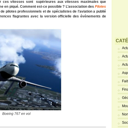
Or ces vitesses sont supérieures aux vitesses maximales que
me en piqué. Comment est-ce possible ? L’association des
Pilotes
 pilotes professionnels et de spécialistes de l’aviation a publié
érences flagrantes avec la version officielle des événements de
CATÉ
Actu
Act
Act
Asp
Fai
Fin
Géo
Mou
Boeing 767 en vol
Non
Soc