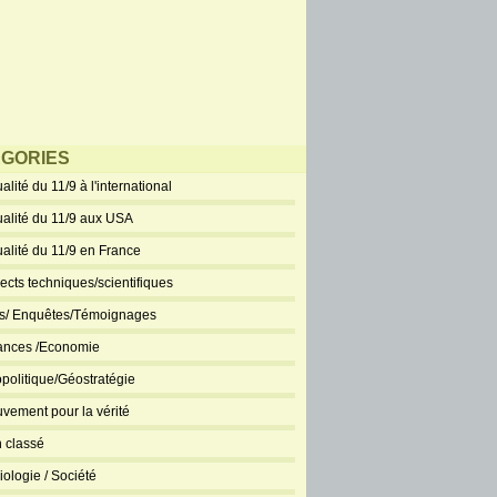
GORIES
alité du 11/9 à l'international
ualité du 11/9 aux USA
ualité du 11/9 en France
ects techniques/scientifiques
ts/ Enquêtes/Témoignages
ances /Economie
politique/Géostratégie
vement pour la vérité
 classé
iologie / Société