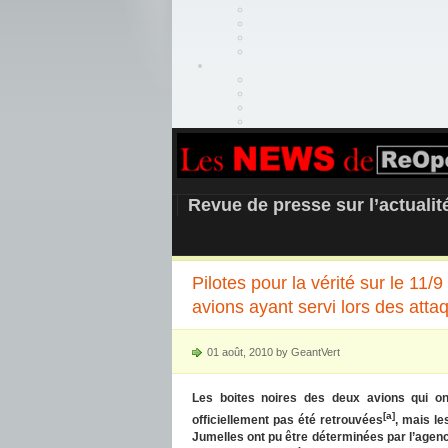
REOPEN911 –
Revue de presse sur l’actuali
Pilotes pour la vérité sur le 11/
avions ayant servi lors des att
01 août, 2010 by GeantVert
Les boites noires des deux avions qui on
[a]
officiellement pas été retrouvées
, mais le
Jumelles ont pu être déterminées par l’age