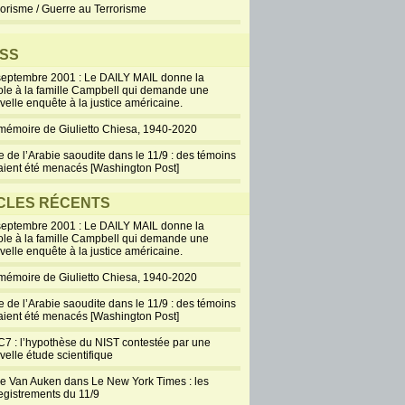
rorisme / Guerre au Terrorisme
SS
septembre 2001 : Le DAILY MAIL donne la
ole à la famille Campbell qui demande une
velle enquête à la justice américaine.
mémoire de Giulietto Chiesa, 1940-2020
e de l’Arabie saoudite dans le 11/9 : des témoins
aient été menacés [Washington Post]
CLES RÉCENTS
septembre 2001 : Le DAILY MAIL donne la
ole à la famille Campbell qui demande une
velle enquête à la justice américaine.
mémoire de Giulietto Chiesa, 1940-2020
e de l’Arabie saoudite dans le 11/9 : des témoins
aient été menacés [Washington Post]
7 : l’hypothèse du NIST contestée par une
velle étude scientifique
ie Van Auken dans Le New York Times : les
egistrements du 11/9