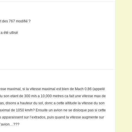
nt des 767 modifié ?
a été utlisé
sse maximal, si la vitesse maximal est bien de Mach 0.86 (appelé
 son etant de 300 m/s a 10,000 metres ca fait une vitesse max de
s, disons a hauteur du sol, donc a cette altitude la vitesse du son
aximal de 1050 km/h? Ensuite un avion ne se disloque pas si cette
 apparaissent sur l’extrados, puis quand la vitesse augmente sur
e l’avion…???