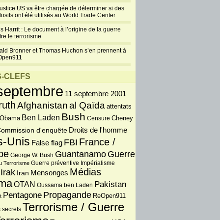
justice US va être chargée de déterminer si des
losifs ont été utilisés au World Trade Center
s Harrit : Le document à l’origine de la guerre
re le terrorisme
ald Bronner et Thomas Huchon s’en prennent à
Open911
-CLEFS
septembre
11 septembre 2001
ruth
Afghanistan
al Qaïda
attentats
Bush
Ben Laden
 Obama
Censure
Cheney
Droits de l'homme
ommission d'enquête
s-Unis
France /
FBI
False flag
pe
Guantanamo
Guerre
George W. Bush
Guerre préventive
u Terrorisme
Impérialisme
Médias
Irak
Iran
Mensonges
ma
OTAN
Pakistan
Oussama ben Laden
Propagande
Pentagone
ReOpen911
t
Terrorisme / Guerre
 secrets