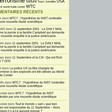
errorisme
USA
Torture
Tours Jumelles
WTC
ks
world trade center
ENTAIRES RÉCENTS
e dans
WTC7 : l’hypothèse du NIST contestée
 une nouvelle étude scientifique
i65 dans
11 septembre 2001 : Le DAILY MAIL
ne la parole à la famille Campbell qui demande
 nouvelle enquête à la justice américaine.
lin dans
11 septembre 2001 : Le DAILY MAIL
ne la parole à la famille Campbell qui demande
 nouvelle enquête à la justice américaine.
ajo dans
11-Septembre et la CIA : Qui est Rich
 ? (3/3)
al dans
La justice US va être chargée de
rminer si des explosifs ont été utilisés au World
de Center
iflo dans
WTC7 : l’hypothèse du NIST contestée
 une nouvelle étude scientifique
kodak dans
WTC7 : l’hypothèse du NIST
testée par une nouvelle étude scientifique
kodak dans
Tout le monde « sait » que ben
en est responsable du 11 Septembre – Alors
rquoi n’y a-t-il aucune preuve ?