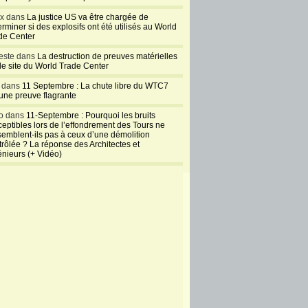
ux dans
La justice US va être chargée de
rminer si des explosifs ont été utilisés au World
de Center
este dans
La destruction de preuves matérielles
 le site du World Trade Center
l dans
11 Septembre : La chute libre du WTC7
 une preuve flagrante
o dans
11-Septembre : Pourquoi les bruits
ceptibles lors de l’effondrement des Tours ne
semblent-ils pas à ceux d’une démolition
trôlée ? La réponse des Architectes et
énieurs (+ Vidéo)