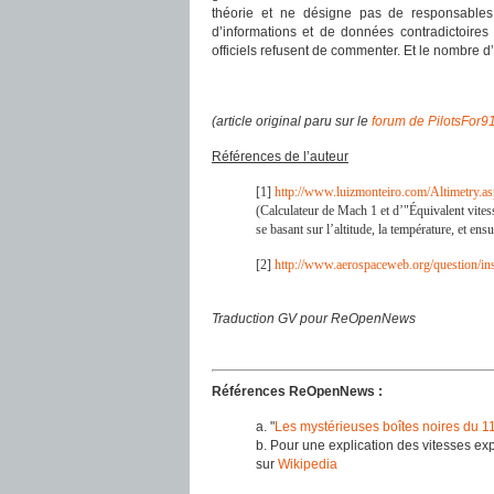
théorie et ne désigne pas de responsables 
d’informations et de données contradictoire
officiels refusent de commenter. Et le nombre d
(article original paru sur le
forum de PilotsFor9
Références de l’auteur
[1]
http://www.luizmonteiro.com/Altimetry.a
(Calculateur de Mach 1 et d’"Équivalent vitess
se basant sur l’altitude, la température, et ens
[2]
http://www.aerospaceweb.org/question/in
Traduction GV pour ReOpenNews
Références ReOpenNews :
a. "
Les mystérieuses boîtes noires du 
b. Pour une explication des vitesses e
sur
Wikipedia