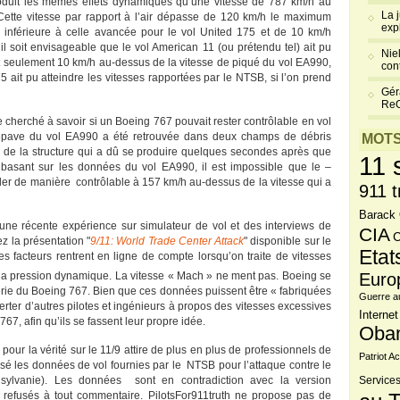
duit les mêmes effets dynamiques qu’une vitesse de 787 km/h au
La 
Cette vitesse par rapport à l’air dépasse de 120 km/h le maximum
exp
 inférieure à celle avancée pour le vol United 175 et de 10 km/h
’il soit envisageable que le vol American 11 (ou prétendu tel) ait pu
Niel
st seulement 10 km/h au-dessus de la vitesse de piqué du vol EA990,
cont
5 ait pu atteindre les vitesses rapportées par le NTSB, si l’on prend
Gér
Re
 cherché à savoir si un Boeing 767 pouvait rester contrôlable en vol
l’épave du vol EA990 a été retrouvée dans deux champs de débris
MOTS
ol de la structure qui a dû se produire quelques secondes après que
11 
se basant sur les données du vol EA990, il est impossible que le –
oler de manière contrôlable à 157 km/h au-dessus de la vitesse qui a
911 t
Barack
’une récente expérience sur simulateur de vol et des interviews de
CIA
C
ez la présentation "
9/11: World Trade Center Attack
" disponible sur le
Etat
es facteurs rentrent en ligne de compte lorsqu’on traite de vitesses
 la pression dynamique. La vitesse « Mach » ne ment pas. Boeing se
Euro
erie du Boeing 767. Bien que ces données puissent être « fabriquées
Guerre a
lerter d’autres pilotes et ingénieurs à propos des vitesses excessives
Internet
67, afin qu’ils se fassent leur propre idée.
Oba
pour la vérité sur le 11/9 attire de plus en plus de professionnels de
Patriot Ac
ysé les données de vol fournies par le NTSB pour l’attaque contre le
sylvanie). Les données sont en contradiction avec la version
Services
refusés à tout commentaire. PilotsFor911truth ne propose pas de