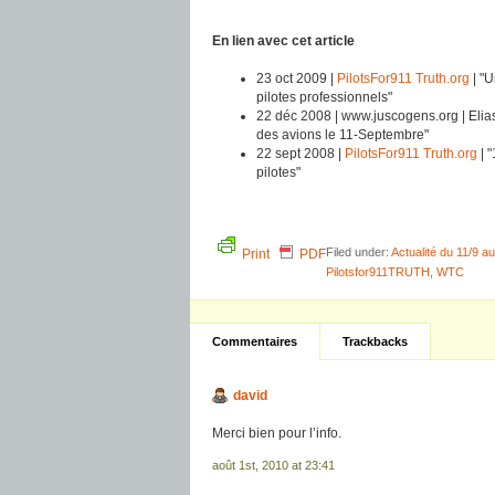
En lien avec cet article
23 oct 2009 |
PilotsFor911 Truth.org
| "U
pilotes professionnels"
22 déc 2008 |
www.juscogens.org
| Eli
des avions le 11-Septembre"
22 sept 2008 |
PilotsFor911 Truth.org
| 
pilotes"
Filed under:
Actualité du 11/9 
Print
PDF
Pilotsfor911TRUTH
,
WTC
Commentaires
Trackbacks
david
Merci bien pour l’info.
août 1st, 2010 at 23:41