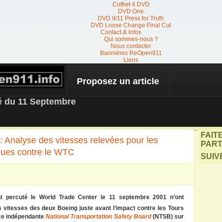
Coffret 4 DVD
DVD One
DVD 9/11 Press for Truth
DVD Loose Change Final Cut
Contact & Infos
Qui sommes-nous ?
Nous contacter
Bannières ReOpen911
Liens
Proposez un article
 NEWS
té du 11 Septembre
``
FAIT
9 : Analyse des vitesses relevées pour les
PART
aques contre le WTC
SUIV
t percuté le World Trade Center le 11 septembre 2001 n’ont
s vitesses des deux Boeing juste avant l’impact contre les Tours
nce indépendante
National Transportation Safety Board
(NTSB) sur