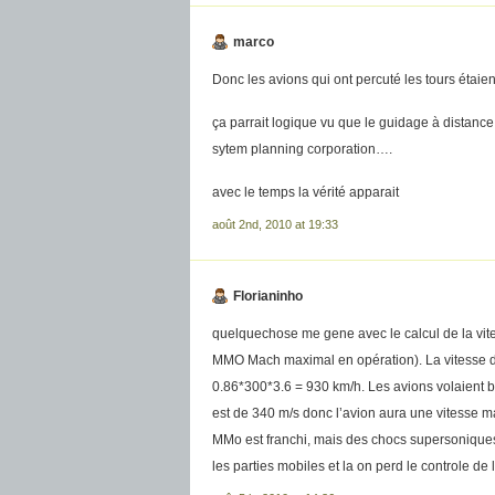
marco
Donc les avions qui ont percuté les tours étaie
ça parrait logique vu que le guidage à distance 
sytem planning corporation….
avec le temps la vérité apparait
août 2nd, 2010 at 19:33
Florianinho
quelquechose me gene avec le calcul de la vite
MMO Mach maximal en opération). La vitesse du
0.86*300*3.6 = 930 km/h. Les avions volaient ba
est de 340 m/s donc l’avion aura une vitesse m
MMo est franchi, mais des chocs supersoniques
les parties mobiles et la on perd le controle d