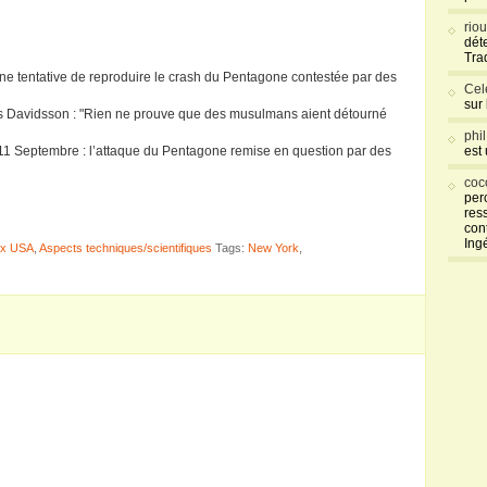
rio
déte
Tra
ne tentative de reproduire le crash du Pentagone contestée par des
Cel
sur
as Davidsson : "Rien ne prouve que des musulmans aient détourné
phi
"11 Septembre : l’attaque du Pentagone remise en question par des
est
coc
per
res
con
Ing
aux USA
,
Aspects techniques/scientifiques
Tags:
New York
,