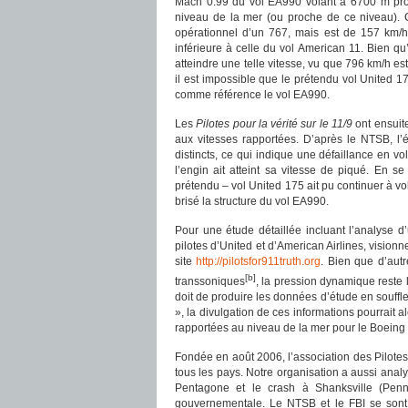
Mach 0.99 du vol EA990 volant à 6700 m pro
niveau de la mer (ou proche de ce niveau). 
opérationnel d’un 767, mais est de 157 km/h
inférieure à celle du vol American 11. Bien qu
atteindre une telle vitesse, vu que 796 km/h e
il est impossible que le prétendu vol United 17
comme référence le vol EA990.
Les
Pilotes pour la vérité sur le 11/9
ont ensuite
aux vitesses rapportées. D’après le NTSB, 
distincts, ce qui indique une défaillance en v
l’engin ait atteint sa vitesse de piqué. En 
prétendu – vol United 175 ait pu continuer à v
brisé la structure du vol EA990.
Pour une étude détaillée incluant l’analyse d
pilotes d’United et d’American Airlines, visionn
site
http://pilotsfor911truth.org
. Bien que d’autr
[b]
transsoniques
, la pression dynamique reste
doit de produire les données d’étude en souffl
», la divulgation de ces informations pourrait a
rapportées au niveau de la mer pour le Boeing 7
Fondée en août 2006, l’association des Pilotes 
tous les pays. Notre organisation a aussi anal
Pentagone et le crash à Shanksville (Penn
gouvernementale. Le NTSB et le FBI se sont 