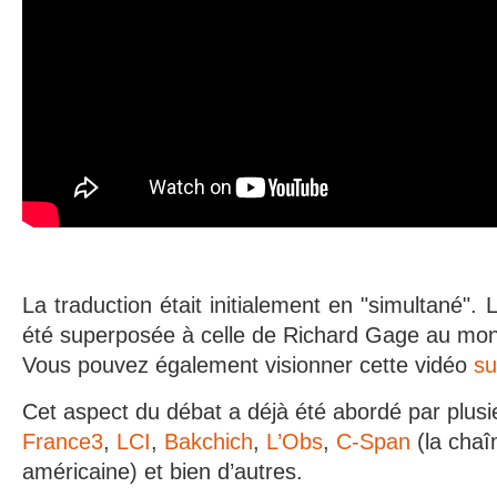
La traduction était initialement en "simultané". 
été superposée à celle de Richard Gage au mo
Vous pouvez également visionner cette vidéo
su
Cet aspect du débat a déjà été abordé par plus
France3
,
LCI
,
Bakchich
,
L’Obs
,
C-Span
(la chaî
américaine) et bien d’autres.