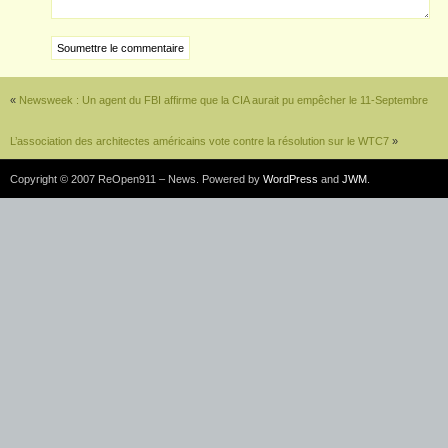
«
Newsweek : Un agent du FBI affirme que la CIA aurait pu empêcher le 11-Septembre
L’association des architectes américains vote contre la résolution sur le WTC7
»
Copyright © 2007 ReOpen911 – News. Powered by
WordPress
and
JWM
.