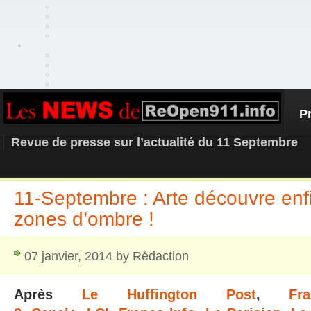
P
REOPEN911 – NEWS
Revue de presse sur l’actualité du 11 Septembre
11-Septembre : Arte découvre enfi
zones d’ombre !
07 janvier, 2014 by Rédaction
Après
Le Huffington Post
,
Fr