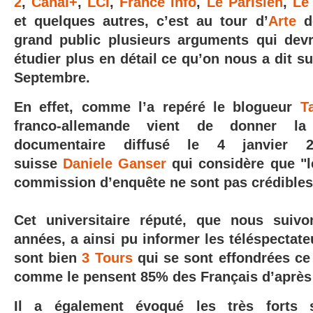
2
,
Canal+
,
LCI
,
France Info
,
Le Parisien
,
Le
et quelques autres, c’est au tour d’
Arte
de
grand public plusieurs arguments qui devr
étudier plus en détail ce qu’on nous a dit su
Septembre.
En effet, comme l’a repéré le blogueur
T
franco-allemande vient de donner l
documentaire diffusé le 4 janvier 20
suisse
Daniele Ganser
qui considère que "l
commission d’enquête ne sont pas crédibles
Cet universitaire réputé, que nous suivo
années, a ainsi pu informer les téléspectateu
sont bien
3 Tours
qui se sont effondrées ce 
comme le pensent 85% des Français d’aprè
Il a également évoqué les très fort