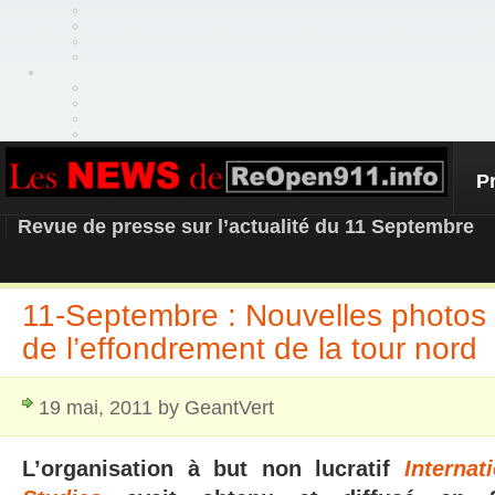
P
REOPEN911 – NEWS
Revue de presse sur l’actualité du 11 Septembre
11-Septembre : Nouvelles photos 
de l’effondrement de la tour nord
19 mai, 2011 by GeantVert
L’organisation à but non lucratif
Internat