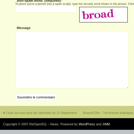
Anti-spam word: (Required)
*
To prove you're a person (not a spam script), type the security word shown in the picture. Click 
Message
«
L’Iran accusé pour les attentats du 11-Septembre
Nouvel Obs : Terrorisme islamique,
Copyright © 2007 ReOpen911 – News. Powered by
WordPress
and
JWM
.