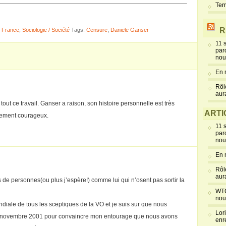
Ter
R
n France
,
Sociologie / Société
Tags:
Censure
,
Daniele Ganser
11 
par
nou
En 
Rôl
aur
tout ce travail. Ganser a raison, son histoire personnelle est très
ARTI
rêmement courageux.
11 
par
nou
En 
Rôl
aur
 de personnes(ou plus j’espère!) comme lui qui n’osent pas sortir la
WTC
nou
ndiale de tous les sceptiques de la VO et je suis sur que nous
Lor
s novembre 2001 pour convaincre mon entourage que nous avons
enr