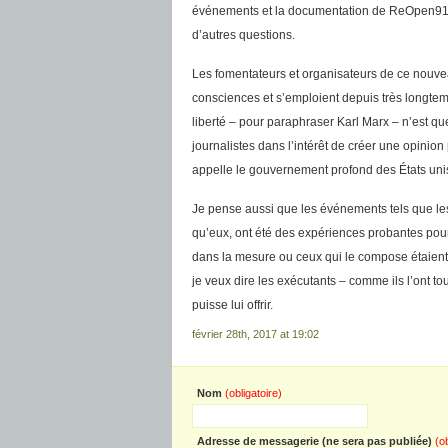
événements et la documentation de ReOpen911
d’autres questions.
Les fomentateurs et organisateurs de ce nouvea
consciences et s’emploient depuis très longtemps
liberté – pour paraphraser Karl Marx – n’est que
journalistes dans l’intérêt de créer une opin
appelle le gouvernement profond des États unis
Je pense aussi que les événements tels que le
qu’eux, ont été des expériences probantes pour 
dans la mesure ou ceux qui le compose étaient c
je veux dire les exécutants – comme ils l’ont to
puisse lui offrir.
février 28th, 2017 at 19:02
Nom
(obligatoire)
Adresse de messagerie (ne sera pas publiée)
(o