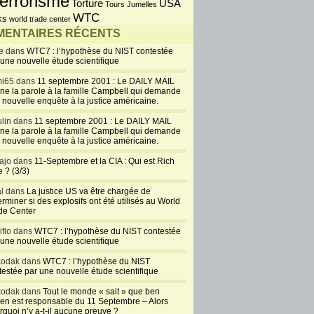
errorisme
USA
Torture
Tours Jumelles
WTC
ks
world trade center
ENTAIRES RÉCENTS
e dans
WTC7 : l’hypothèse du NIST contestée
 une nouvelle étude scientifique
i65 dans
11 septembre 2001 : Le DAILY MAIL
ne la parole à la famille Campbell qui demande
 nouvelle enquête à la justice américaine.
lin dans
11 septembre 2001 : Le DAILY MAIL
ne la parole à la famille Campbell qui demande
 nouvelle enquête à la justice américaine.
ajo dans
11-Septembre et la CIA : Qui est Rich
 ? (3/3)
al dans
La justice US va être chargée de
rminer si des explosifs ont été utilisés au World
de Center
iflo dans
WTC7 : l’hypothèse du NIST contestée
 une nouvelle étude scientifique
kodak dans
WTC7 : l’hypothèse du NIST
testée par une nouvelle étude scientifique
kodak dans
Tout le monde « sait » que ben
en est responsable du 11 Septembre – Alors
rquoi n’y a-t-il aucune preuve ?