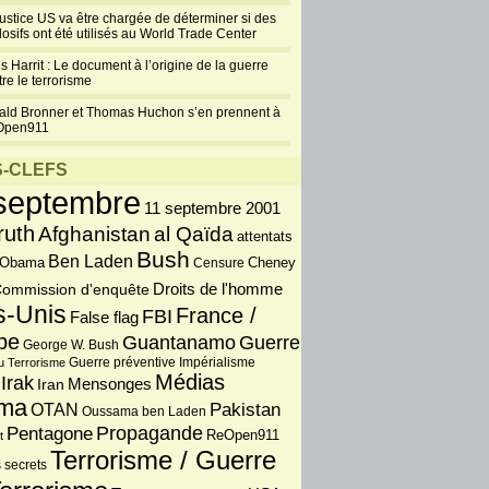
justice US va être chargée de déterminer si des
losifs ont été utilisés au World Trade Center
s Harrit : Le document à l’origine de la guerre
re le terrorisme
ald Bronner et Thomas Huchon s’en prennent à
Open911
-CLEFS
septembre
11 septembre 2001
ruth
Afghanistan
al Qaïda
attentats
Bush
Ben Laden
 Obama
Censure
Cheney
Droits de l'homme
ommission d'enquête
s-Unis
France /
FBI
False flag
pe
Guantanamo
Guerre
George W. Bush
Guerre préventive
u Terrorisme
Impérialisme
Médias
Irak
Iran
Mensonges
ma
OTAN
Pakistan
Oussama ben Laden
Propagande
Pentagone
ReOpen911
t
Terrorisme / Guerre
 secrets