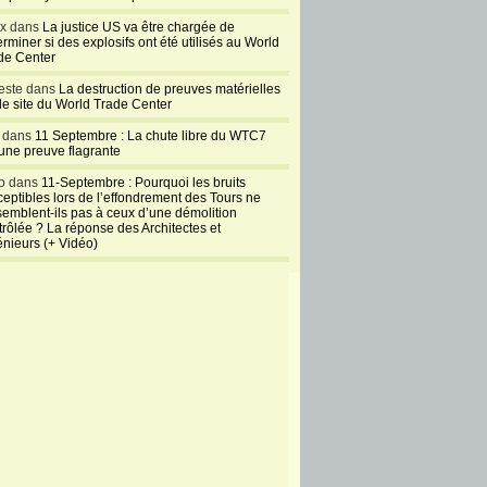
ux dans
La justice US va être chargée de
rminer si des explosifs ont été utilisés au World
de Center
este dans
La destruction de preuves matérielles
 le site du World Trade Center
l dans
11 Septembre : La chute libre du WTC7
 une preuve flagrante
o dans
11-Septembre : Pourquoi les bruits
ceptibles lors de l’effondrement des Tours ne
semblent-ils pas à ceux d’une démolition
trôlée ? La réponse des Architectes et
énieurs (+ Vidéo)