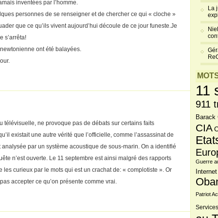
 jamais inventées par l’homme.
La 
elques personnes de se renseigner et de chercher ce qui « cloche »
exp
suader que ce qu’ils vivent aujourd’hui découle de ce jour funeste.Je
Niel
cont
 s’arrêta!
ue newtonienne ont été balayées.
Gér
Re
our.
MOTS
11 
911 t
Barack
ou télévisuelle, ne provoque pas de débats sur certains faits
CIA
C
’il existait une autre vérité que l’officielle, comme l’assassinat de
Etat
 analysée par un système acoustique de sous-marin. On a identifié
Euro
ête n’est ouverte. Le 11 septembre est ainsi malgré des rapports
Guerre a
les curieux par le mots qui est un crachat de: « complotiste ». Or
Internet
Oba
ne pas accepter ce qu’on présente comme vrai.
Patriot Ac
Services