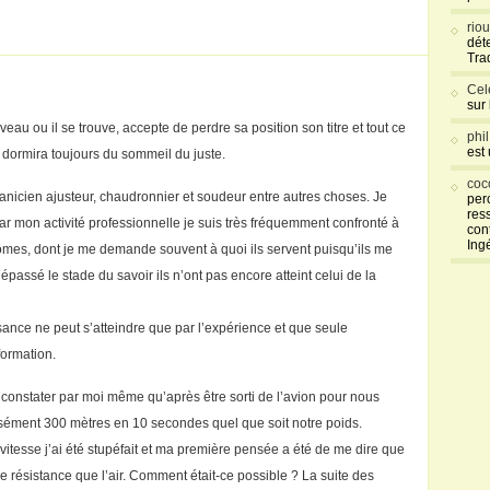
rio
déte
Tra
Cel
sur
eau ou il se trouve, accepte de perdre sa position son titre et tout ce
phi
est
 dormira toujours du sommeil du juste.
coc
anicien ajusteur, chaudronnier et soudeur entre autres choses. Je
per
res
ar mon activité professionnelle je suis très fréquemment confronté à
con
Ing
lômes, dont je me demande souvent à quoi ils servent puisqu’ils me
assé le stade du savoir ils n’ont pas encore atteint celui de la
ssance ne peut s’atteindre que par l’expérience et que seule
formation.
pu constater par moi même qu’après être sorti de l’avion pour nous
isément 300 mètres en 10 secondes quel que soit notre poids.
 vitesse j’ai été stupéfait et ma première pensée a été de me dire que
de résistance que l’air. Comment était-ce possible ? La suite des