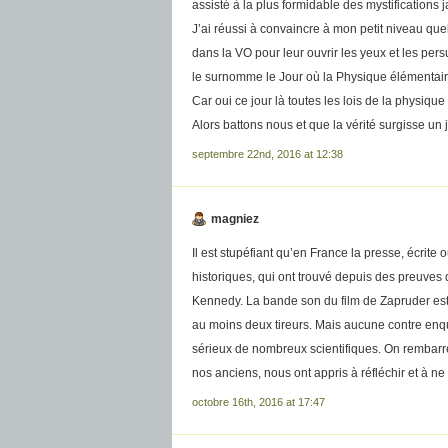
assisté à la plus formidable des mystifications
J’ai réussi à convaincre à mon petit niveau qu
dans la VO pour leur ouvrir les yeux et les per
le surnomme le Jour où la Physique élémentaire
Car oui ce jour là toutes les lois de la physiq
Alors battons nous et que la vérité surgisse un j
septembre 22nd, 2016 at 12:38
magniez
Il est stupéfiant qu’en France la presse, écrite 
historiques, qui ont trouvé depuis des preuves qu
Kennedy. La bande son du film de Zapruder est
au moins deux tireurs. Mais aucune contre enqu
sérieux de nombreux scientifiques. On rembarre 
nos anciens, nous ont appris à réfléchir et à 
octobre 16th, 2016 at 17:47