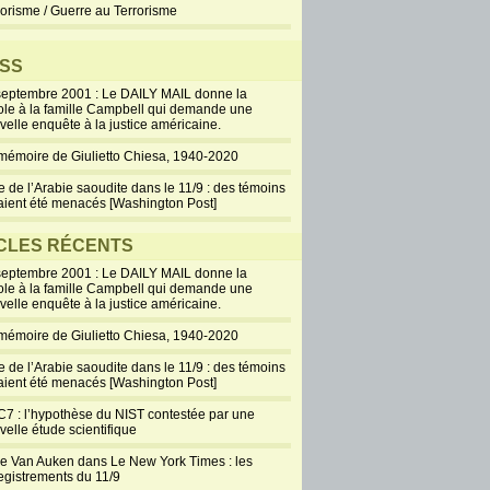
rorisme / Guerre au Terrorisme
SS
septembre 2001 : Le DAILY MAIL donne la
ole à la famille Campbell qui demande une
velle enquête à la justice américaine.
mémoire de Giulietto Chiesa, 1940-2020
e de l’Arabie saoudite dans le 11/9 : des témoins
aient été menacés [Washington Post]
CLES RÉCENTS
septembre 2001 : Le DAILY MAIL donne la
ole à la famille Campbell qui demande une
velle enquête à la justice américaine.
mémoire de Giulietto Chiesa, 1940-2020
e de l’Arabie saoudite dans le 11/9 : des témoins
aient été menacés [Washington Post]
7 : l’hypothèse du NIST contestée par une
velle étude scientifique
ie Van Auken dans Le New York Times : les
egistrements du 11/9