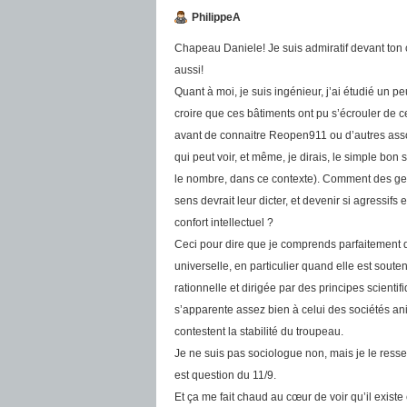
PhilippeA
Chapeau Daniele! Je suis admiratif devant ton 
aussi!
Quant à moi, je suis ingénieur, j’ai étudié un p
croire que ces bâtiments ont pu s’écrouler de c
avant de connaitre Reopen911 ou d’autres assoc
qui peut voir, et même, je dirais, le simple bon 
le nombre, dans ce contexte). Comment des gen
sens devrait leur dicter, et devenir si agressif
confort intellectuel ?
Ceci pour dire que je comprends parfaitement qu
universelle, en particulier quand elle est sout
rationnelle et dirigée par des principes scienti
s’apparente assez bien à celui des sociétés anim
contestent la stabilité du troupeau.
Je ne suis pas sociologue non, mais je le ressens
est question du 11/9.
Et ça me fait chaud au cœur de voir qu’il exist