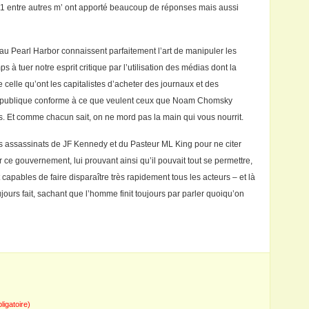
 entre autres m’ ont apporté beaucoup de réponses mais aussi
u Pearl Harbor connaissent parfaitement l’art de manipuler les
 à tuer notre esprit critique par l’utilisation des médias dont la
 celle qu’ont les capitalistes d’acheter des journaux et des
ion publique conforme à ce que veulent ceux que Noam Chomsky
. Et comme chacun sait, on ne mord pas la main qui vous nourrit.
s assassinats de JF Kennedy et du Pasteur ML King pour ne citer
ce gouvernement, lui prouvant ainsi qu’il pouvait tout se permettre,
apables de faire disparaître très rapidement tous les acteurs – et là
ujours fait, sachant que l’homme finit toujours par parler quoiqu’on
bligatoire)