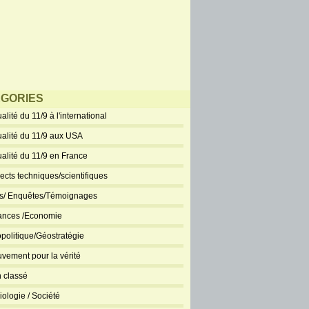
GORIES
alité du 11/9 à l'international
ualité du 11/9 aux USA
ualité du 11/9 en France
ects techniques/scientifiques
ts/ Enquêtes/Témoignages
ances /Economie
politique/Géostratégie
vement pour la vérité
 classé
iologie / Société