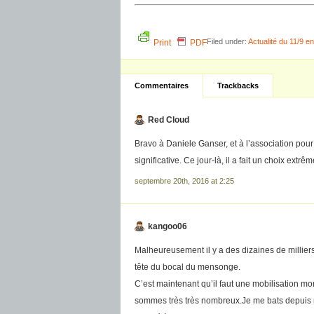
Filed under:
Actualité du 11/9 e
Print
PDF
Commentaires
Trackbacks
Red Cloud
Bravo à Daniele Ganser, et à l’association pour 
significative. Ce jour-là, il a fait un choix ext
septembre 20th, 2016 at 2:25
kangoo06
Malheureusement il y a des dizaines de milliers
tête du bocal du mensonge.
C’est maintenant qu’il faut une mobilisation mo
sommes très très nombreux.Je me bats depui