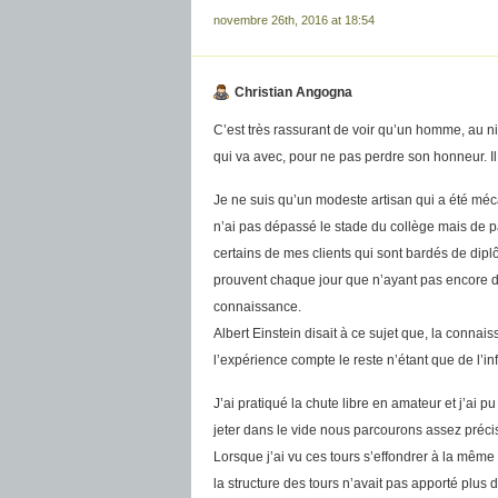
novembre 26th, 2016 at 18:54
Christian Angogna
C’est très rassurant de voir qu’un homme, au niv
qui va avec, pour ne pas perdre son honneur. Il
Je ne suis qu’un modeste artisan qui a été méc
n’ai pas dépassé le stade du collège mais de p
certains de mes clients qui sont bardés de dip
prouvent chaque jour que n’ayant pas encore dép
connaissance.
Albert Einstein disait à ce sujet que, la connai
l’expérience compte le reste n’étant que de l’in
J’ai pratiqué la chute libre en amateur et j’ai 
jeter dans le vide nous parcourons assez préc
Lorsque j’ai vu ces tours s’effondrer à la même
la structure des tours n’avait pas apporté plus 