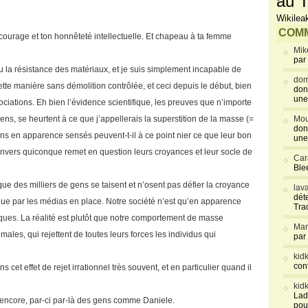
au T
Wikilea
COMM
courage et ton honnêteté intellectuelle. Et chapeau à ta femme
Mik
par
eu la résistance des matériaux, et je suis simplement incapable de
dom
ette manière sans démolition contrôlée, et ceci depuis le début, bien
don
une
iations. Eh bien l’évidence scientifique, les preuves que n’importe
sens, se heurtent à ce que j’appellerais la superstition de la masse (=
Mou
don
s en apparence sensés peuvent-t-il à ce point nier ce que leur bon
une
s envers quiconque remet en question leurs croyances et leur socle de
Car
Blee
e des milliers de gens se taisent et n’osent pas défier la croyance
lav
déte
enue par les médias en place. Notre société n’est qu’en apparence
Tra
fiques. La réalité est plutôt que notre comportement de masse
Mar
ales, qui rejettent de toutes leurs forces les individus qui
par
kid
con
 cet effet de rejet irrationnel très souvent, et en particulier quand il
kid
Lad
e encore, par-ci par-là des gens comme Daniele.
pou