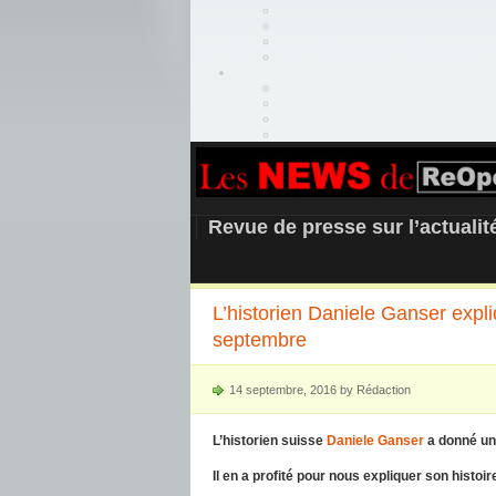
REOPEN911 –
Revue de presse sur l’actuali
L’historien Daniele Ganser expliq
septembre
14 septembre, 2016 by Rédaction
L’historien suisse
Daniele Ganser
a donné un
Il en a profité pour nous expliquer son histoi