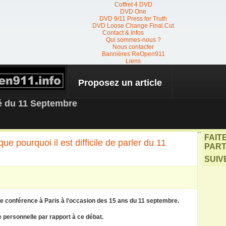
Coffret 4 DVD
DVD One
DVD 9/11 Press for Truth
DVD Loose Change Final Cut
Contact & Infos
Qui sommes-nous ?
Nous contacter
Bannières ReOpen911
Liens
Proposez un article
 NEWS
té du 11 Septembre
``
FAIT
ue pourquoi il est difficile de parler du 11
PART
SUIV
e conférence à Paris à l’occasion des 15 ans du 11 septembre.
re personnelle par rapport à ce débat.