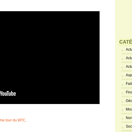
CATÉ
Actu
Act
Act
Asp
Fai
Fin
Géo
Mou
Non
ème tour du WTC
.
Soc