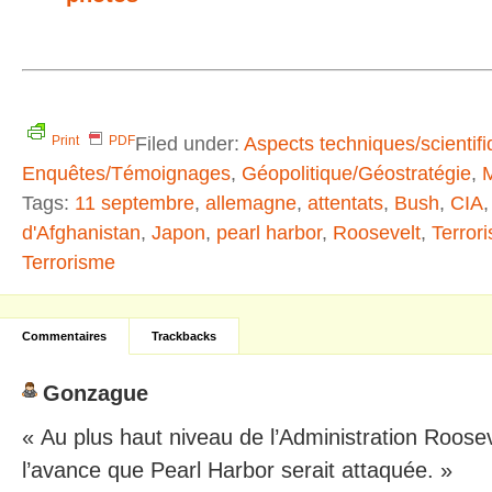
Filed under:
Aspects techniques/scientif
Print
PDF
Enquêtes/Témoignages
,
Géopolitique/Géostratégie
,
M
Tags:
11 septembre
,
allemagne
,
attentats
,
Bush
,
CIA
d'Afghanistan
,
Japon
,
pearl harbor
,
Roosevelt
,
Terror
Terrorisme
Commentaires
Trackbacks
Gonzague
« Au plus haut niveau de l’Administration Roosev
l’avance que Pearl Harbor serait attaquée. »