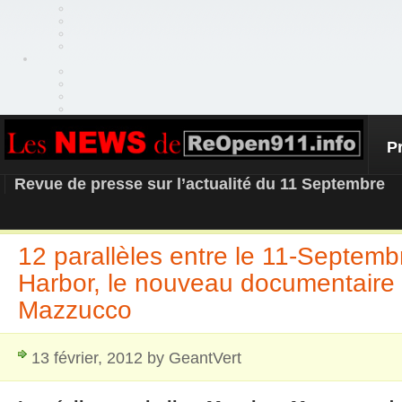
P
REOPEN911 – NEWS
Revue de presse sur l’actualité du 11 Septembre
12 parallèles entre le 11-Septemb
Harbor, le nouveau documentair
Mazzucco
13 février, 2012 by GeantVert