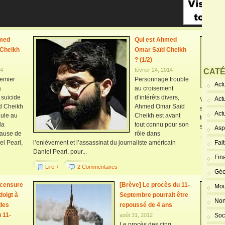
hmed
Qui est Ahmed
 Cheikh
Omar Saïd Cheikh
? (1/2)
14
février 24, 2014
CATÉ
remier
Personnage trouble
Actu
a
au croisement
 suicide
d’intérêts divers,
Act
Vue du c
d Cheikh
Ahmed Omar Saïd
sur l’îl
Act
lule au
Cheikh est avant
témoigna
la
tout connu pour son
secrets L
Asp
cause de
rôle dans
Lire 
el Pearl,
l’enlèvement et l’assassinat du journaliste américain
Fai
Daniel Pearl, pour...
Fin
Lire +
2 Commentaires
Géo
 censure
[Brève] Le procès du 11-
Mou
doigt à
Septembre pourrait être
Non
 des
repoussé de 4 ans
 11-
août 31, 2012
Soc
Le procès des cinq