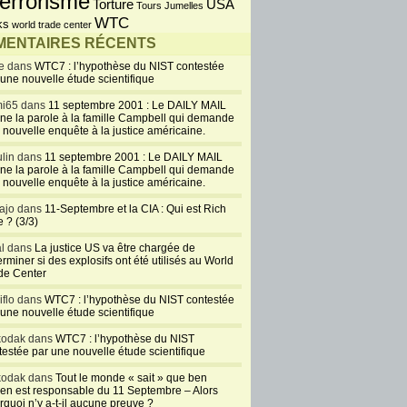
errorisme
USA
Torture
Tours Jumelles
WTC
ks
world trade center
ENTAIRES RÉCENTS
e dans
WTC7 : l’hypothèse du NIST contestée
 une nouvelle étude scientifique
i65 dans
11 septembre 2001 : Le DAILY MAIL
ne la parole à la famille Campbell qui demande
 nouvelle enquête à la justice américaine.
lin dans
11 septembre 2001 : Le DAILY MAIL
ne la parole à la famille Campbell qui demande
 nouvelle enquête à la justice américaine.
ajo dans
11-Septembre et la CIA : Qui est Rich
 ? (3/3)
al dans
La justice US va être chargée de
rminer si des explosifs ont été utilisés au World
de Center
iflo dans
WTC7 : l’hypothèse du NIST contestée
 une nouvelle étude scientifique
kodak dans
WTC7 : l’hypothèse du NIST
testée par une nouvelle étude scientifique
kodak dans
Tout le monde « sait » que ben
en est responsable du 11 Septembre – Alors
rquoi n’y a-t-il aucune preuve ?