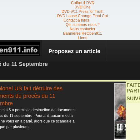
Coffret 4 DVD
DVD One
DVD 9/11 Press for Truth
DVD Loose Change Final Cut
Contact & Infos
Qui sommes-nous ?
Nous contacter
Bannières ReOpen911
Liens
Proposez un article
 NEWS
té du 11 Septembre
FAIT
lonel US fait détruire des
PART
ments du procès du 11
SUIV
embre
nel US a permis la destruction de documents
ès du 11 septembre. Pourtant, aucun média
 ne vous en a parlé, alors que ce scandale a
ué par plusieurs...