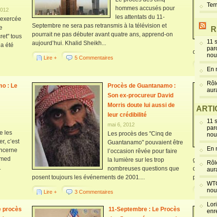
Ter
hommes accusés pour
2012
les attentats du 11-
 exercée
Septembre ne sera pas retransmis à la télévision et
ce
R
pourrait ne pas débuter avant quatre ans, apprend-on
ret" tous
11 
aujourd’hui. Khalid Sheikh...
 a été
par
qui...
nou
Lire +
5 Commentaires
Lire 
En 
Rôl
o : Le
Procès de Guantanamo :
aur
Son ex-procureur David
Morris doute lui aussi de
ARTI
leur crédibilité
11 
mai 6, 2012
par
e les
Les procès des "Cinq de
nou
r, c’est
Guantanamo" pouvaient être
En 
oncerne
l’occasion rêvée pour faire
mmed
la lumière sur les trop
grâce au
Rôl
.
nombreuses questions que
décret au
aur
posent toujours les événements de 2001....
partisane 
WTC
nou
Lire +
3 Commentaires
Lire 
Lor
e procès
11-Septembre : Le Procès
enr