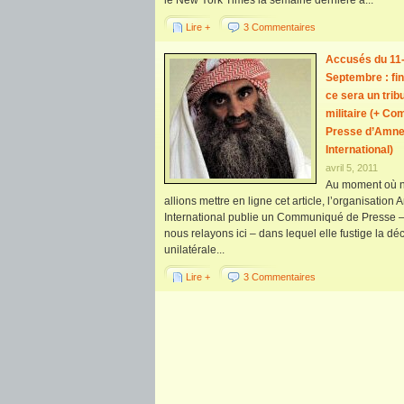
le New York Times la semaine dernière à...
Lire +
3 Commentaires
Accusés du 11
Septembre : fi
ce sera un trib
militaire (+ C
Presse d’Amne
International)
avril 5, 2011
Au moment où 
allions mettre en ligne cet article, l’organisation
International publie un Communiqué de Presse 
nous relayons ici – dans lequel elle fustige la dé
unilatérale...
Lire +
3 Commentaires