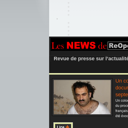
REOPEN911 –
Revue de presse sur l’actuali
Un co
docu
sept
Un colo
du proc
français
été évoq