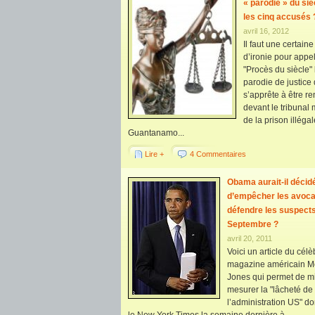
« parodie » du siè
les cinq accusés 
avril 16, 2012
Il faut une certain
d’ironie pour appe
"Procès du siècle" 
parodie de justice 
s’apprête à être r
devant le tribunal m
de la prison illéga
Guantanamo...
Lire +
4 Commentaires
Obama aurait-il décid
d’empêcher les avoca
défendre les suspects
Septembre ?
avril 20, 2011
Voici un article du célè
magazine américain M
Jones qui permet de m
mesurer la "lâcheté de
l’administration US" don