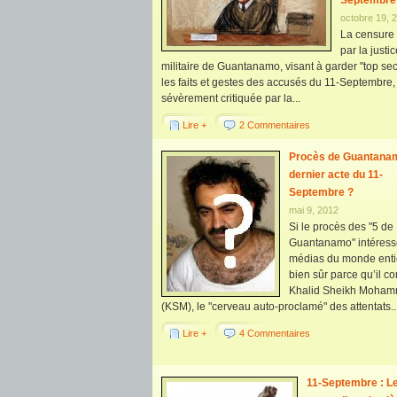
Septembre
octobre 19, 
La censure
par la justi
militaire de Guantanamo, visant à garder "top sec
les faits et gestes des accusés du 11-Septembre,
sévèrement critiquée par la...
Lire +
2 Commentaires
Procès de Guantanam
dernier acte du 11-
Septembre ?
mai 9, 2012
Si le procès des "5 de
Guantanamo" intéress
médias du monde entie
bien sûr parce qu’il c
Khalid Sheikh Moha
(KSM), le "cerveau auto-proclamé" des attentats..
Lire +
4 Commentaires
11-Septembre : L