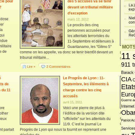
cle pour
des 5 accusés va se tenir
La 
?
devant un tribunal militaire
exp
d’exception
Niel
e dose
mars 12, 2012
cont
ler
Le procès des cinq
la
personnes accusées pour
Gér
qui
Re
les attentats terroristes du
endue
11-Septembre et détenues à
ilitaire
MOTS
Guantanamo, les "Gitmo 5"
le de
comme on les appelle, va donc se tenir bientôt devant un
l’adminis
11 
tribunal militaire...
d’indénia
911 t
Lire +
2 Commentaires
Lire 
Barack
CIA
é
Le Progrès de Lyon : 11-
C
ts de
Septembre, les éléments à
Etat
 du 11
charge contre les cinq
Euro
accusés
Guerre a
avril 15, 2011
Internet
bre
Voici une pierre de plus à
Oba
Amy Good
other
l’édifice de la version dite
après sa 
ieux
"officielle" sur les attentats du
Patriot Ac
du 11/9 –
11/9. C’est le journal Le
Services
t parlait
Progrès de Lyon qui nous la fournit en reprenant une
Lire 