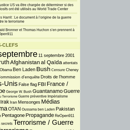
L’impunité de la C.I.A.
justice US va être chargée de déterminer si des
sur les
losifs ont été utilisés au World Trade Center
« enregistrements des
s Harrit : Le document à l’origine de la guerre
actes de torture »
re le terrorisme
novembre 22, 2011
ald Bronner et Thomas Huchon s’en prennent à
Depuis les attentats du
Open911
11 septembre 2001, bon
nombre de procédés
-CLEFS
douteux de
tration Bush ont été mis en lumière – tels
septembre
11 septembre 2001
bles viols et transgressions de la loi remontant...
ruth
Afghanistan
al Qaïda
attentats
+
4 Commentaires
Bush
Ben Laden
 Obama
Censure
Cheney
Un procès de
Droits de l'homme
ommission d'enquête
Guantanamo va bien se
s-Unis
France /
FBI
False flag
tenir à New York
pe
Guantanamo
Guerre
George W. Bush
avril 7, 2011
Guerre préventive
u Terrorisme
Impérialisme
Au travers de ce titre
Médias
Irak
Iran
Mensonges
"prometteur", la journaliste
ma
OTAN
Pakistan
man semble interpeler l’administration Obama
Oussama ben Laden
récente décision de faire juger les cinq suspects
Propagande
Pentagone
ReOpen911
t
 dont le cerveau...
Terrorisme / Guerre
 secrets
+
Poster un commentaire