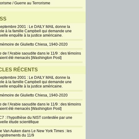
rorisme / Guerre au Terrorisme
prérogatives du tribunal
militaire de Guantanamo ? Si
la situation sociale des Etats-
SS
Unis et du monde en général
septembre 2001 : Le DAILY MAIL donne la
devait se détériorer, qu’est-ce
ole à la famille Campbell qui demande une
velle enquête à la justice américaine.
+
Poster un commentaire
mémoire de Giulietto Chiesa, 1940-2020
e de l’Arabie saoudite dans le 11/9 : des témoins
Procès de
aient été menacés [Washington Post]
Guantanamo : Les
Jersey Girls doutent
CLES RÉCENTS
de sa crédibilité
septembre 2001 : Le DAILY MAIL donne la
mai 5, 2012
ole à la famille Campbell qui demande une
Tout le monde ou
velle enquête à la justice américaine.
presque sait
mémoire de Giulietto Chiesa, 1940-2020
désormais que c’est
x Jersey Girls que la Maison Blanche signa un
e de l’Arabie saoudite dans le 11/9 : des témoins
torisant la création d’une commission bi-
aient été menacés [Washington Post]
qui allait rendre le 22 juillet 2004 le...
7 : l’hypothèse du NIST contestée par une
velle étude scientifique
+
Poster un commentaire
ie Van Auken dans Le New York Times : les
Glenn Greenwald :
egistrements du 11/9