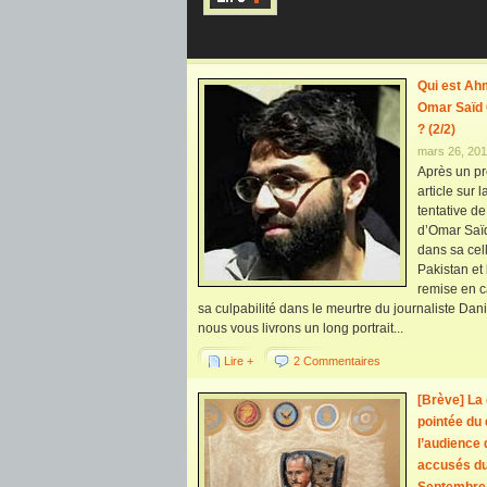
Qui est A
Omar Saïd
? (2/2)
mars 26, 20
Après un p
article sur l
tentative de
d’Omar Saï
dans sa cel
Pakistan et 
remise en 
sa culpabilité dans le meurtre du journaliste Dani
nous vous livrons un long portrait...
Lire +
2 Commentaires
[Brève] La
pointée du 
l’audience
accusés du