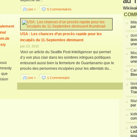
au T
dépêche de...
Wikilea
Lire +
5 Commentaires
COMM
-
Mik
nalement
par
unal
USA : Les chances d’un procès rapide pour les
dom
omm.de
don
inculpés du 11-Septembre diminuent
une
sty
juin 23, 2010
Voici un article du Seattle Post-Intelligencer qui permet
Mou
don
d’y voir plus clair dans les sombres intrigues politiques
une
nous
entourant aussi bien la fermeture de Guantanamo que le
 Amnesty
procès des personnes inculpées pour les attentats du...
Car
– que
Blee
Lire +
1 Commentaire
cision
lav
déte
Tra
Mar
par
kid
con
kid
Lad
pou