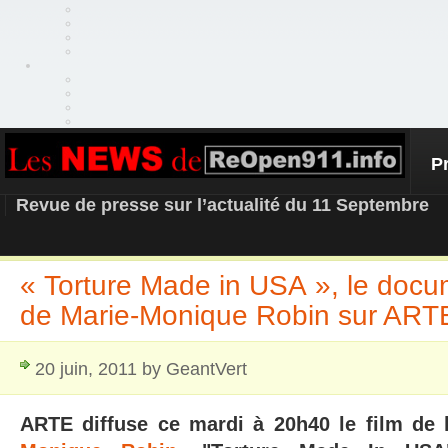
P
REOPEN911 – NEWS
Revue de presse sur l’actualité du 11 Septembre
« Torture Made in USA », le docu
de Marie-Monique Robin sur ART
20 juin, 2011 by GeantVert
ARTE diffuse ce mardi à 20h40 le film de l