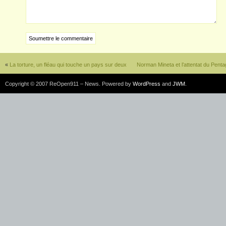
«
La torture, un fléau qui touche un pays sur deux
Norman Mineta et l’attentat du Penta
Copyright © 2007 ReOpen911 – News. Powered by
WordPress
and
JWM
.