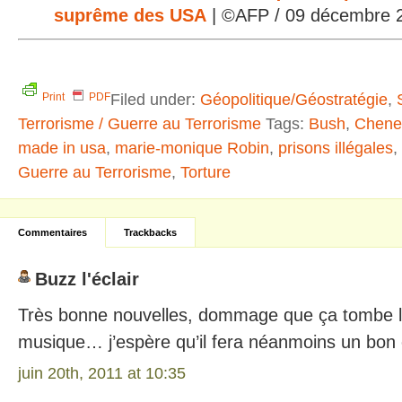
suprême des USA
| ©AFP / 09 décembre 
Filed under:
Géopolitique/Géostratégie
,
Print
PDF
Terrorisme / Guerre au Terrorisme
Tags:
Bush
,
Chene
made in usa
,
marie-monique Robin
,
prisons illégales
,
Guerre au Terrorisme
,
Torture
Commentaires
Trackbacks
Buzz l'éclair
Très bonne nouvelles, dommage que ça tombe le 
musique… j’espère qu’il fera néanmoins un bon c
juin 20th, 2011 at 10:35