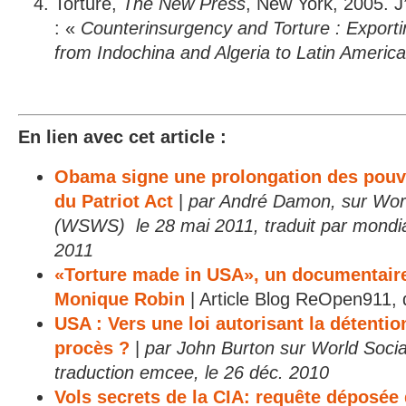
Torture,
The New Press
, New York, 2005. J’y
: «
Counterinsurgency and Torture : Exporti
from Indochina and Algeria to Latin America
En lien avec cet article :
Obama signe une prolongation des pouv
du Patriot Act
|
par André Damon, sur Worl
(WSWS) le 28 mai 2011, traduit par mondiali
2011
«Torture made in USA», un documentaire
Monique Robin
| Article Blog ReOpen911, 
USA : Vers une loi autorisant la détention
procès ?
|
par John Burton sur World Socia
traduction emcee, le 26 déc. 2010
Vols secrets de la CIA: requête déposée