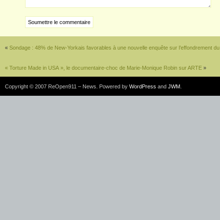
«
Sondage : 48% de New-Yorkais favorables à une nouvelle enquête sur l’effondrement 
« Torture Made in USA », le documentaire-choc de Marie-Monique Robin sur ARTE
»
Copyright © 2007 ReOpen911 – News. Powered by
WordPress
and
JWM
.