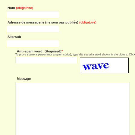
Nom
(obligatoire)
Adresse de messagerie (ne sera pas publiée)
(obligatoire)
Site web
Anti-spam word: (Required)
*
To prove you're a person (not a spam script), type the security word shown in the picture. Click 
Message