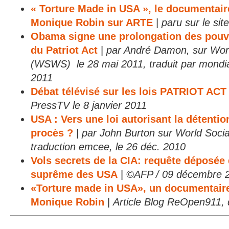
« Torture Made in USA », le documentair
Monique Robin sur ARTE
|
paru sur le sit
Obama signe une prolongation des pouv
du Patriot Act
|
par André Damon, sur Worl
(WSWS) le 28 mai 2011, traduit par mondiali
2011
Débat télévisé sur les lois PATRIOT AC
PressTV le 8 janvier 2011
USA : Vers une loi autorisant la détention
procès ?
|
par John Burton sur World Socia
traduction emcee, le 26 déc. 2010
Vols secrets de la CIA: requête déposée
suprême des USA
|
©AFP / 09 décembre 
«Torture made in USA», un documentaire
Monique Robin
|
Article Blog ReOpen911, 