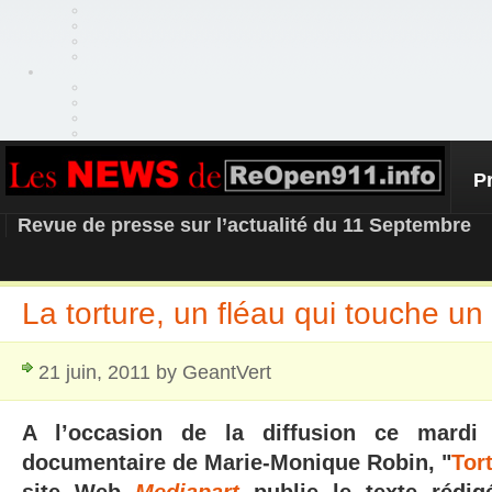
P
REOPEN911 – NEWS
Revue de presse sur l’actualité du 11 Septembre
La torture, un fléau qui touche u
21 juin, 2011 by GeantVert
A l’occasion de la diffusion ce mard
documentaire de Marie-Monique Robin, "
Tor