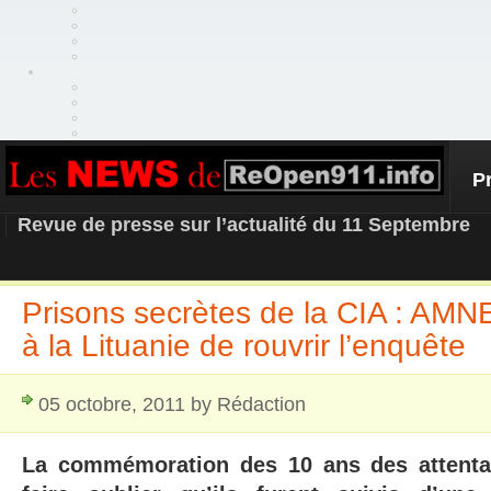
P
REOPEN911 – NEWS
Revue de presse sur l’actualité du 11 Septembre
Prisons secrètes de la CIA : A
à la Lituanie de rouvrir l’enquête
05 octobre, 2011 by Rédaction
La commémoration des 10 ans des attenta