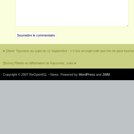
«
Olivier Taymans au sujet du 11-Septembre : « C’est un sujet sale que l’on ne peut toucher 
[Brève] Plainte en diffamation de Kassovitz, suite
»
Copyright © 2007 ReOpen911 – News. Powered by
WordPress
and
JWM
.