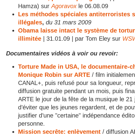
Hamza) sur
Agoravox
le 06.08.09
Les méthodes spéciales antiterroristes s
illégales
,
du 31 mars 2009
Obama laisse intact le système de tortur
illimitée
| 31.01.09 | par Tom Eley sur
WSW
Documentaires vidéos à voir ou revoir:
Torture Made in USA, le documentaire-c
Monique Robin sur ARTE
/ film initialeme
CANAL+, puis refusé pour sa longueur, re
diffusion gratuite pendant un mois, puis fin
ARTE le jour de la fête de la musique le 21 j
d’éviter que les jeunes regardent, et de p
justifier d’une "certaine" indépendance édito
personne.
Mission secrête: enlèvement
/ diffusion 