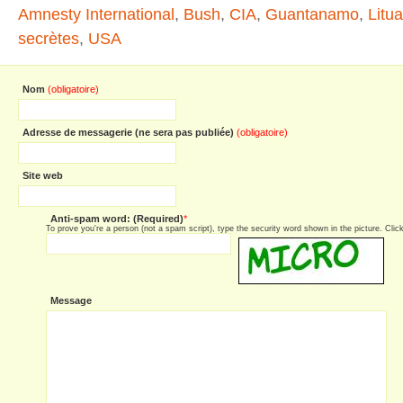
Amnesty International
,
Bush
,
CIA
,
Guantanamo
,
Litu
secrètes
,
USA
Nom
(obligatoire)
Adresse de messagerie (ne sera pas publiée)
(obligatoire)
Site web
Anti-spam word: (Required)
*
To prove you're a person (not a spam script), type the security word shown in the picture. Click 
Message