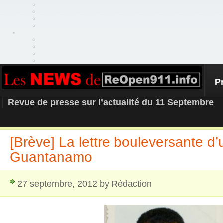
P
REOPEN911 – NEWS
Revue de presse sur l’actualité du 11 Septembre
[Brève] La lettre bouleversante d’
Guantanamo
27 septembre, 2012 by Rédaction