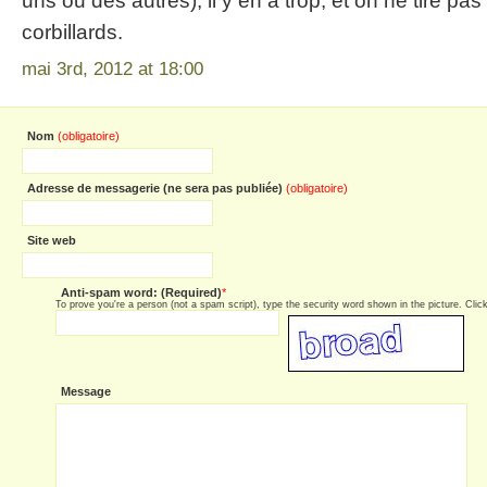
uns ou des autres), il y en a trop, et on ne tire pa
corbillards.
mai 3rd, 2012 at 18:00
Nom
(obligatoire)
Adresse de messagerie (ne sera pas publiée)
(obligatoire)
Site web
Anti-spam word: (Required)
*
To prove you're a person (not a spam script), type the security word shown in the picture. Click 
Message