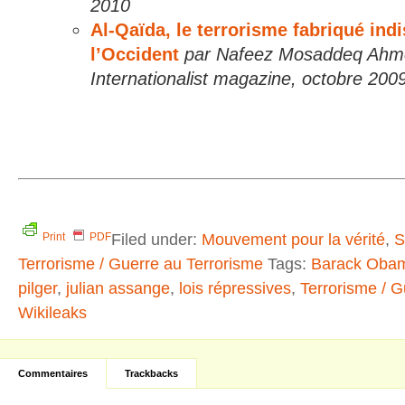
2010
Al-Qaïda, le terrorisme fabriqué ind
l’Occident
par Nafeez Mosaddeq Ahme
Internationalist magazine, octobre 200
Filed under:
Mouvement pour la vérité
,
S
Print
PDF
Terrorisme / Guerre au Terrorisme
Tags:
Barack Oba
pilger
,
julian assange
,
lois répressives
,
Terrorisme / G
Wikileaks
Commentaires
Trackbacks