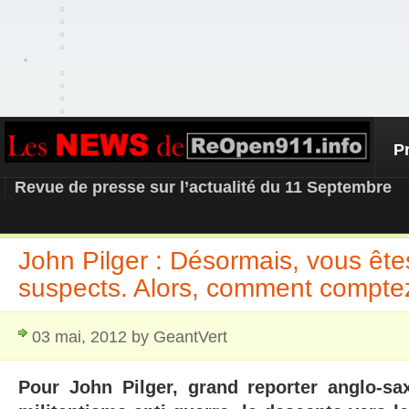
P
REOPEN911 – NEWS
Revue de presse sur l’actualité du 11 Septembre
John Pilger : Désormais, vous ête
suspects. Alors, comment comptez
03 mai, 2012 by GeantVert
Pour John Pilger, grand reporter anglo-s