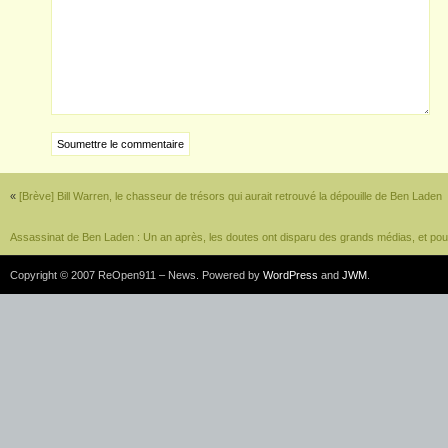
«
[Brève] Bill Warren, le chasseur de trésors qui aurait retrouvé la dépouille de Ben Laden
Assassinat de Ben Laden : Un an après, les doutes ont disparu des grands médias, et po
Copyright © 2007 ReOpen911 – News. Powered by
WordPress
and
JWM
.