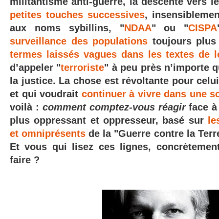
militantisme anti-guerre, la descente vers l
petites touches successives
, insensiblemen
aux noms sybillins, "
NDAA
" ou "
CISPA
surveillance des populations
toujours plus
termes laissés vagues dans les textes de l
d’appeler "
terroriste
" à peu près n’importe q
la justice. La chose est révoltante pour celu
et qui voudrait
continuer à vivre dans une so
voilà :
comment comptez-vous réagir
face à
plus oppressant et oppresseur, basé sur
le
et omniprésents
de la "Guerre contre la Terr
Et vous qui lisez ces lignes, concrèteme
faire ?