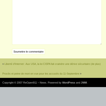
«
Liberté d’Internet : Aux USA, la loi CISPA fait craindre une dérive sécuritaire (de plus)
Procès et peine de mort en vue pour les accusés du 11-Septembre
»
Copyright © 2007 ReOpen911 – News. Powered by
WordPress
and
JWM
.