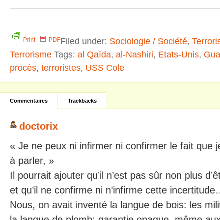
Filed under:
Sociologie / Société
,
Terror
Print
PDF
Terrorisme
Tags:
al Qaïda
,
al-Nashiri
,
Etats-Unis
,
Gua
procès
,
terroristes
,
USS Cole
Commentaires
Trackbacks
doctorix
« Je ne peux ni infirmer ni confirmer le fait que 
à parler, »
Il pourrait ajouter qu’il n’est pas sûr non plus d’ê
et qu’il ne confirme ni n’infirme cette incertitud
Nous, on avait inventé la langue de bois: les mil
la langue de plomb: garantie opaque, même aux