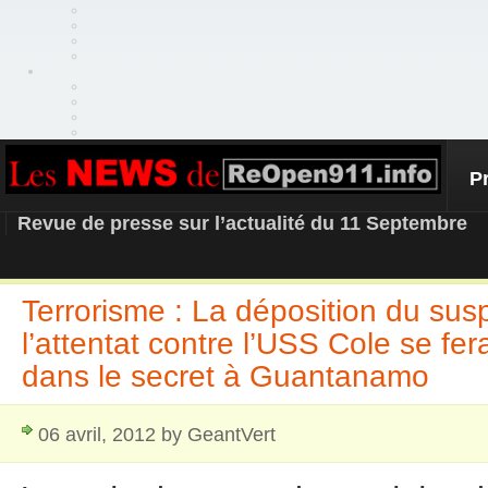
P
REOPEN911 – NEWS
Revue de presse sur l’actualité du 11 Septembre
Terrorisme : La déposition du sus
l’attentat contre l’USS Cole se fe
dans le secret à Guantanamo
06 avril, 2012 by GeantVert