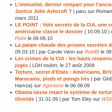
L’immunité, dernier rempart pour l’ancie
Justice John Ashcroft ?
|
paru sur Romand
mars 2011
LE POINT : Vols secrets de la CIA, une c
américaine classe le dossier
| 10.09.10 |
Point
le 09.09.10
La patate chaude des prisons secrètes d
09.03.10 | par Carole Vann sur
Rue89
le 08
Les crimes de la CIA : les hauts respons
jugés
| LDH toulon, le 27 août 2009
Torture, secret d’Etats : Américains, Bri
Marocains, pieds et poings liés
| par Glo
Hamza) sur
Agoravox
le 06.08.09
Obama laisse intact le système de tortur
illimitée
| 31.01.09 | par Tom Eley sur
WSW