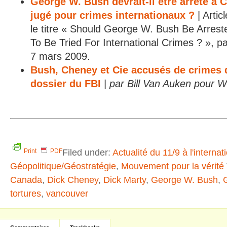
George W. Bush devrait-il être arrêté à C
jugé pour crimes internationaux ?
| Artic
le titre « Should George W. Bush Be Arreste
To Be Tried For International Crimes ? », pa
7 mars 2009.
Bush, Cheney et Cie accusés de crimes 
dossier du FBI
|
par Bill Van Auken pour 
Filed under:
Actualité du 11/9 à l'internat
Print
PDF
Géopolitique/Géostratégie
,
Mouvement pour la vérité
Canada
,
Dick Cheney
,
Dick Marty
,
George W. Bush
,
tortures
,
vancouver