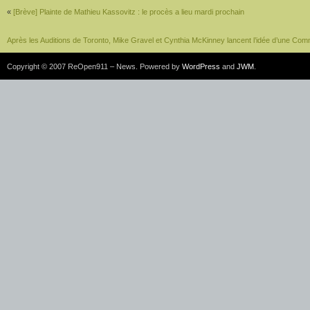
«
[Brève] Plainte de Mathieu Kassovitz : le procès a lieu mardi prochain
Après les Auditions de Toronto, Mike Gravel et Cynthia McKinney lancent l’idée d’une Com
Copyright © 2007 ReOpen911 – News. Powered by
WordPress
and
JWM
.