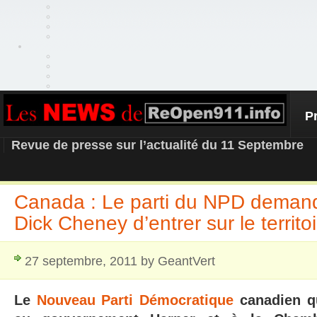
P
REOPEN911 – NEWS
Revue de presse sur l’actualité du 11 Septembre
Canada : Le parti du NPD demande
Dick Cheney d’entrer sur le territ
27 septembre, 2011 by GeantVert
Le
Nouveau Parti Démocratique
canadien qu