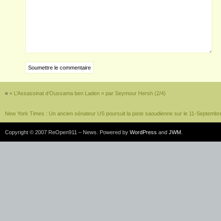
«
« L’Assassinat d’Oussama ben Laden » par Seymour Hersh (2/4)
New York Times : Un ancien sénateur US poursuit la piste saoudienne sur le 11-Septembr
Copyright © 2007 ReOpen911 – News. Powered by
WordPress
and
JWM
.