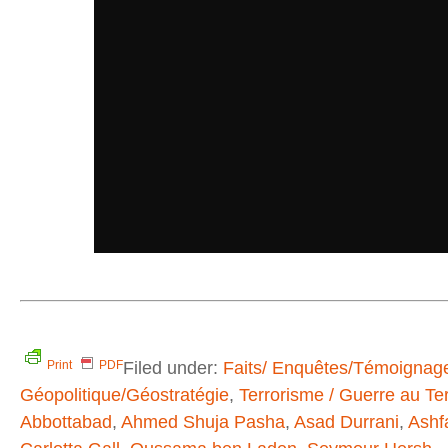
Filed under:
Faits/ Enquêtes/Témoignag
Print
PDF
Géopolitique/Géostratégie
,
Terrorisme / Guerre au Te
Abbottabad
,
Ahmed Shuja Pasha
,
Asad Durrani
,
Ashf