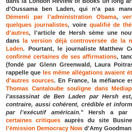
dans la London Review of Books un long arti
d’Oussama ben Laden, qui n’a pas manqu
Démenti par l’administration Obama
,
ver
quelques journalistes
, voire
qualifié de th
d’autres
, l’article de Hersh sème une nouv
dans
la version déjà controversée de la
Laden
. Pourtant, le journaliste Matthe
confirmé certaines de ses affirmations
, tan
(fondé par Glenn Greenwald, Laura Poitra
rappelle que
les même allégations avaient é
d’autres sources
. En France, la méfiance e
Thomas Cantaloube souligne dans Mediap
l’assassinat de Ben Laden par Hersh est
contraire, aussi cohérent, crédible et infor
par l’exécutif américain.
" Hersh a par 
certaines critiques
auprès du site Busine
l’émission Democracy Now
d’Amy Goodman