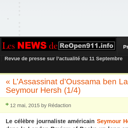
P
REOPEN911 – NEWS
Revue de presse sur l’actualité du 11 Septembre
« L’Assassinat d’Oussama ben La
Seymour Hersh (1/4)
12 mai, 2015 by Rédaction
Le célèbre journaliste américain
Seymour H