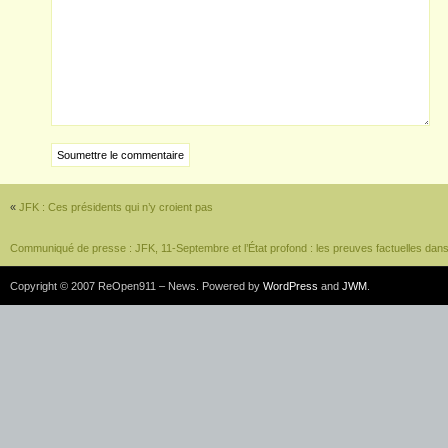
«
JFK : Ces présidents qui n’y croient pas
Communiqué de presse : JFK, 11-Septembre et l’État profond : les preuves factuelles dan
Copyright © 2007 ReOpen911 – News. Powered by
WordPress
and
JWM
.