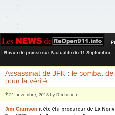
P
REOPEN911 – NEWS
Revue de presse sur l’actualité du 11 Septembre
Assassinat de JFK : le combat de
pour la vérité
21 novembre, 2013 by Rédaction
Jim Garrison
a été élu procureur de La Nouv